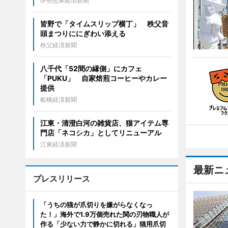
伊勢志摩経済新聞
皆野で「タイムスリップ横丁」 秩父音
頭まつりににぎわい添える
秩父経済新聞
八千代「52間の縁側」にカフェ
「PUKU」 自家焙煎コーヒーやカレー
提供
船橋経済新聞
江東・清澄白河の雑貨店、猫アイテム専
門店「ネコシカ」としてリニューアル
江東経済新聞
最新ニ
プレスリリース
「うちの猫が爪切りを嫌がらなくなっ
た！」海外で1.9万個売れた関の刃物職人が
作る「少ない力で静かに切れる」猫用爪切