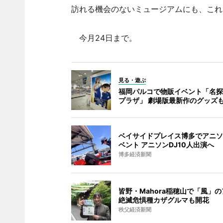
訪れる機会のないミュージアムにも、これ
今月24日まで。
見る・遊ぶ
福岡パルコで物販イベント「名探
プラザ」 劇場版最新作のグッズ
ベイサイドプレイス博多でアニソ
ベント アニソンDJ10人出演へ
博多経済新聞
皆野・Mahora稲穂山で「風」
絶滅危惧種カザグルマも開花
秩父経済新聞