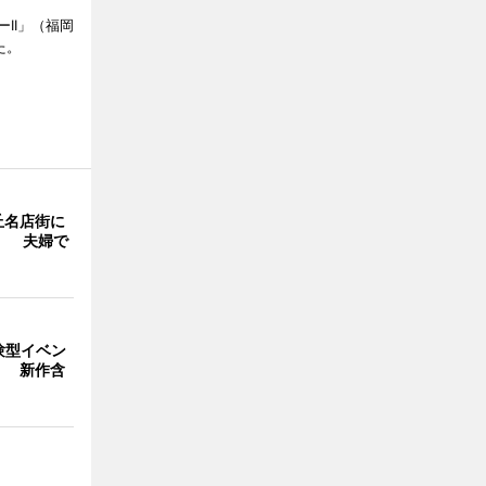
II」（福岡
た。
丘名店街に
」 夫婦で
験型イベン
」 新作含