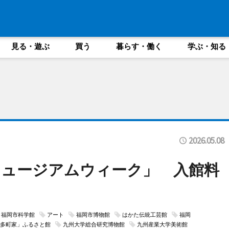
見る・遊ぶ
買う
暮らす・働く
学ぶ・知る
2026.05.08
ミュージアムウィーク」 入館料
福岡市科学館
アート
福岡市博物館
はかた伝統工芸館
福岡
多町家」ふるさと館
九州大学総合研究博物館
九州産業大学美術館