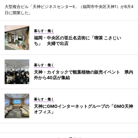
大型複合ビル「天神ビジネスセンターII」（福岡市中央区天神1）が8月4
日に開業した。
暮らす・働く
福岡・中央区の笹丘名店街に「喫茶 こさじい
ち」 夫婦で出店
暮らす・働く
天神・カイタックで観葉植物の販売イベント 県内
外から40店が集結
暮らす・働く
天神にGMOインターネットグループの「GMO天神
オフィス」