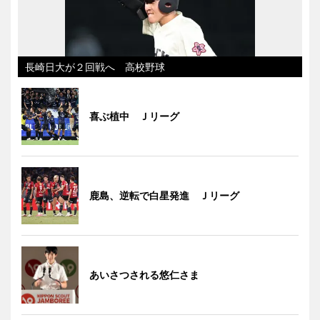
長崎日大が２回戦へ 高校野球
喜ぶ植中 Ｊリーグ
鹿島、逆転で白星発進 Ｊリーグ
あいさつされる悠仁さま