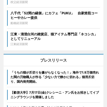
秩父経済新聞
八千代「52間の縁側」にカフェ「PUKU」 自家焙煎コー
ヒーやカレー提供
船橋経済新聞
江東・清澄白河の雑貨店、猫アイテム専門店「ネコシカ」
としてリニューアル
江東経済新聞
プレスリリース
「うちの猫が爪切りを嫌がらなくなった！」海外で1.9万個売れ
た関の刃物職人が作る「少ない力で静かに切れる」猫用爪切
り、国内発売開始。
【叡啓大学】7月17日(金)クレシーニ・アン氏をお招きしてイブ
ニングラウンジを開催しました