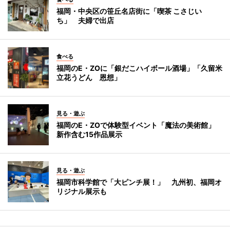
福岡・中央区の笹丘名店街に「喫茶 こさじい
ち」 夫婦で出店
食べる
福岡のE・ZOに「銀だこハイボール酒場」「久留米
立花うどん 恩想」
見る・遊ぶ
福岡のE・ZOで体験型イベント「魔法の美術館」
新作含む15作品展示
見る・遊ぶ
福岡市科学館で「大ピンチ展！」 九州初、福岡オ
リジナル展示も