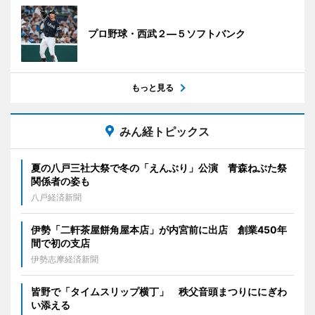
プロ野球・西武２―５ソフトバンク
もっと見る
みん経トピックス
夏の八戸三社大祭で冬の「えんぶり」公演 青森ねぶた祭
関係者の姿も
八戸経済新聞
伊勢「二軒茶屋餅角屋本店」が内宮前に出店 創業450年
間で初の支店
伊勢志摩経済新聞
皆野で「タイムスリップ横丁」 秩父音頭まつりににぎわ
い添える