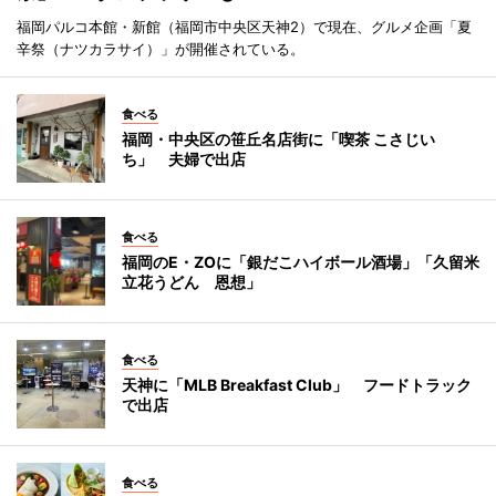
福岡パルコ本館・新館（福岡市中央区天神2）で現在、グルメ企画「夏
辛祭（ナツカラサイ）」が開催されている。
食べる
福岡・中央区の笹丘名店街に「喫茶 こさじい
ち」 夫婦で出店
食べる
福岡のE・ZOに「銀だこハイボール酒場」「久留米
立花うどん 恩想」
食べる
天神に「MLB Breakfast Club」 フードトラック
で出店
食べる