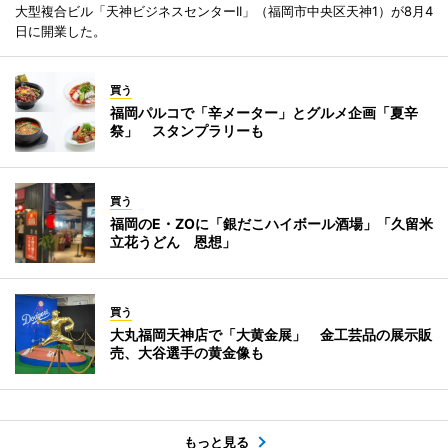
大型複合ビル「天神ビジネスセンターII」（福岡市中央区天神1）が8月4
日に開業した。
買う
福岡パルコで「辛メーター」とグルメ企画「夏辛
祭」 スタンプラリーも
買う
福岡のE・ZOに「銀だこハイボール酒場」「久留米
立花うどん 恩想」
買う
大丸福岡天神店で「大黄金展」 金工芸品の展示販
売、大谷選手の黄金像も
もっと見る