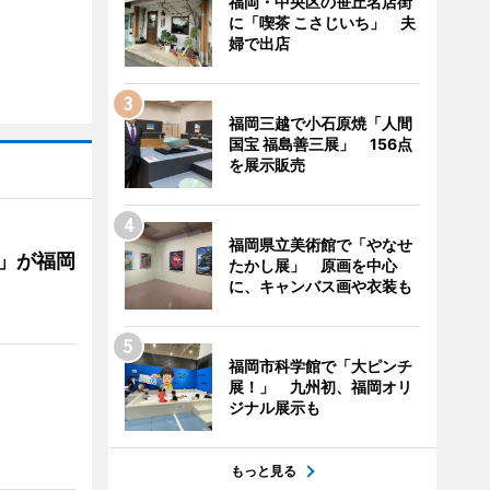
福岡・中央区の笹丘名店街
に「喫茶 こさじいち」 夫
婦で出店
福岡三越で小石原焼「人間
国宝 福島善三展」 156点
を展示販売
福岡県立美術館で「やなせ
」が福岡
たかし展」 原画を中心
に、キャンバス画や衣装も
福岡市科学館で「大ピンチ
展！」 九州初、福岡オリ
ジナル展示も
もっと見る