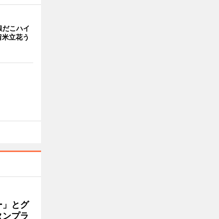
銀だこハイ
留米立花う
ー」とグ
タンプラ