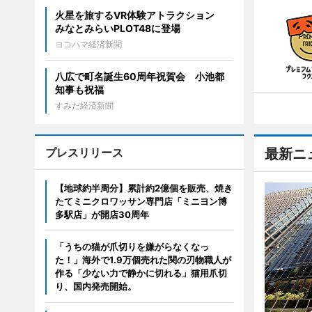
火星を旅するVR体験アトラクション
みなとみらいPLOT48に登場
ヨコハマ経済新聞
八広で町名誕生60周年祝賀会 小池都
知事も祝福
すみだ経済新聞
プレスリリース
最新ニ
【地球約半周分】累計約2億個を販売、焼き
たてミニクロワッサン専門店「ミニヨン博
多駅店」が開店30周年
「うちの猫が爪切りを嫌がらなくなっ
た！」海外で1.9万個売れた関の刃物職人が
作る「少ない力で静かに切れる」猫用爪切
り、国内発売開始。