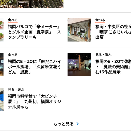
食べる
食べる
福岡パルコで「辛メーター」
福岡・中央区の笹
とグルメ企画「夏辛祭」 ス
「喫茶 こさじいち
タンプラリーも
出店
食べる
見る・遊ぶ
福岡のE・ZOに「銀だこハイ
福岡のE・ZOで体
ボール酒場」「久留米立花う
ト「魔法の美術館
どん 恩想」
む15作品展示
見る・遊ぶ
福岡市科学館で「大ピンチ
展！」 九州初、福岡オリジ
ナル展示も
もっと見る