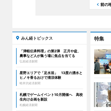
前の
みん経トピックス
特集
「津軽伝承料理」の第2弾 正月や盆、
農事など人が集う場に焦点を当てる
弘前経済新聞
星野エリアで「足水浴」 13度の湧水と
ヒノキ香るおけで清涼体験
軽井沢経済新聞
札幌でゲームイベント10月開催へ 高校
生向け企画を新設
札幌経済新聞