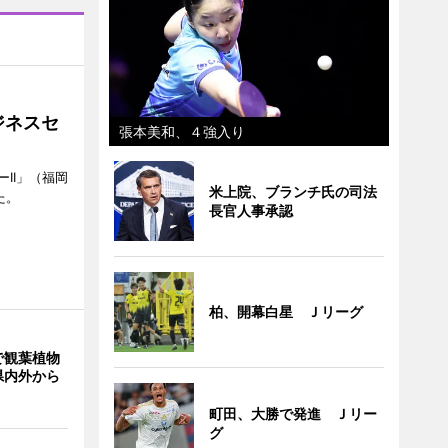
ジネスセ
張本美和、４強入り
II」（福岡
米上院、ブランチ氏の司法
た。
長官人事承認
柏、開幕白星 Ｊリーグ
で観葉植物
県内外から
町田、大勝で発進 Ｊリー
グ