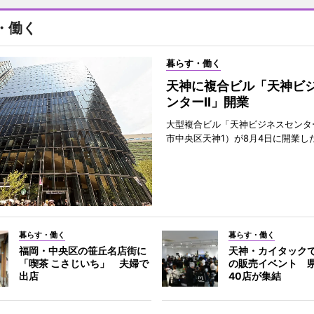
・働く
暮らす・働く
天神に複合ビル「天神ビ
ンターII」開業
大型複合ビル「天神ビジネスセンター
市中央区天神1）が8月4日に開業し
暮らす・働く
暮らす・働く
福岡・中央区の笹丘名店街に
天神・カイタック
「喫茶 こさじいち」 夫婦で
の販売イベント 
出店
40店が集結