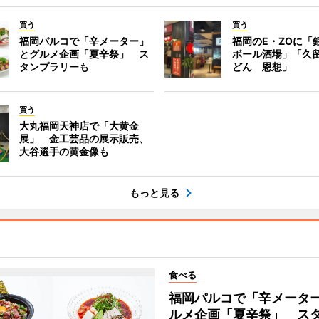
買う
買う
福岡パルコで「辛メーター」
福岡のE・ZOに「
とグルメ企画「夏辛祭」 ス
ボール酒場」「久
タンプラリーも
どん 恩想」
買う
大丸福岡天神店で「大黄金
展」 金工芸品の展示販売、
大谷選手の黄金像も
もっと見る
食べる
福岡パルコで「辛メータ
ルメ企画「夏辛祭」 ス