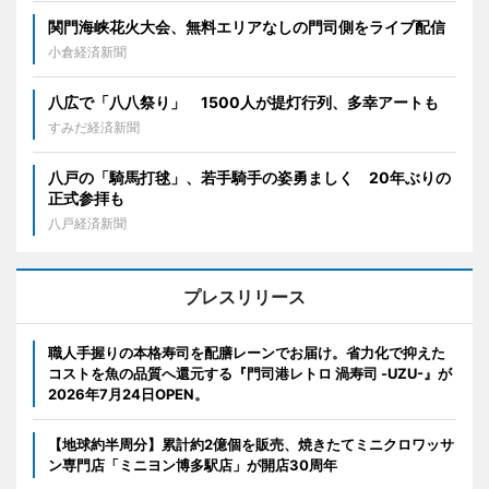
関門海峡花火大会、無料エリアなしの門司側をライブ配信
小倉経済新聞
八広で「八八祭り」 1500人が提灯行列、多幸アートも
すみだ経済新聞
八戸の「騎馬打毬」、若手騎手の姿勇ましく 20年ぶりの
正式参拝も
八戸経済新聞
プレスリリース
職人手握りの本格寿司を配膳レーンでお届け。省力化で抑えた
コストを魚の品質へ還元する『門司港レトロ 渦寿司 -UZU-』が
2026年7月24日OPEN。
【地球約半周分】累計約2億個を販売、焼きたてミニクロワッサ
ン専門店「ミニヨン博多駅店」が開店30周年