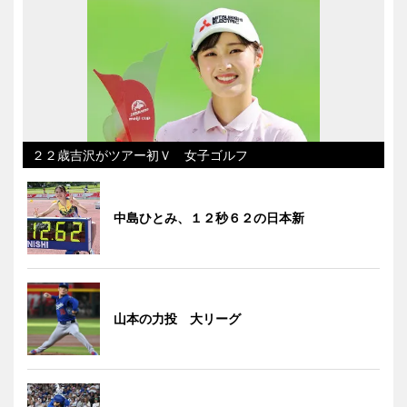
２２歳吉沢がツアー初Ｖ 女子ゴルフ
中島ひとみ、１２秒６２の日本新
山本の力投 大リーグ