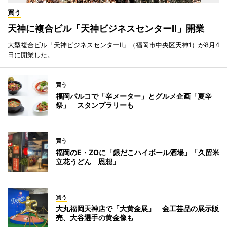
買う
天神に複合ビル「天神ビジネスセンターII」開業
大型複合ビル「天神ビジネスセンターII」（福岡市中央区天神1）が8月4
日に開業した。
買う
福岡パルコで「辛メーター」とグルメ企画「夏辛
祭」 スタンプラリーも
買う
福岡のE・ZOに「銀だこハイボール酒場」「久留米
立花うどん 恩想」
買う
大丸福岡天神店で「大黄金展」 金工芸品の展示販
売、大谷選手の黄金像も