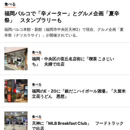
食べる
福岡パルコで「辛メーター」とグルメ企画「夏辛
祭」 スタンプラリーも
福岡パルコ本館・新館（福岡市中央区天神2）で現在、グルメ企画「夏
辛祭（ナツカラサイ）」が開催されている。
食べる
福岡・中央区の笹丘名店街に「喫茶 こさじい
ち」 夫婦で出店
食べる
福岡のE・ZOに「銀だこハイボール酒場」「久留米
立花うどん 恩想」
食べる
天神に「MLB Breakfast Club」 フードトラック
で出店