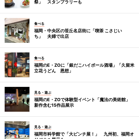
祭」 スタンプラリーも
食べる
福岡・中央区の笹丘名店街に「喫茶 こさじい
ち」 夫婦で出店
食べる
福岡のE・ZOに「銀だこハイボール酒場」「久留米
立花うどん 恩想」
見る・遊ぶ
福岡のE・ZOで体験型イベント「魔法の美術館」
新作含む15作品展示
見る・遊ぶ
福岡市科学館で「大ピンチ展！」 九州初、福岡オ