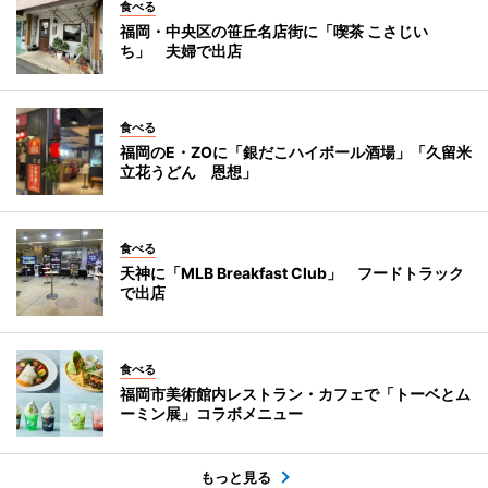
食べる
福岡・中央区の笹丘名店街に「喫茶 こさじい
ち」 夫婦で出店
食べる
福岡のE・ZOに「銀だこハイボール酒場」「久留米
立花うどん 恩想」
食べる
天神に「MLB Breakfast Club」 フードトラック
で出店
食べる
福岡市美術館内レストラン・カフェで「トーベとム
ーミン展」コラボメニュー
もっと見る