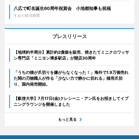
八広で町名誕生60周年祝賀会 小池都知事も祝福
すみだ経済新聞
プレスリリース
【地球約半周分】累計約2億個を販売、焼きたてミニクロワッサ
ン専門店「ミニヨン博多駅店」が開店30周年
「うちの猫が爪切りを嫌がらなくなった！」海外で1.9万個売れ
た関の刃物職人が作る「少ない力で静かに切れる」猫用爪切
り、国内発売開始。
【叡啓大学】7月17日(金)クレシーニ・アン氏をお招きしてイブ
ニングラウンジを開催しました
もっと見る