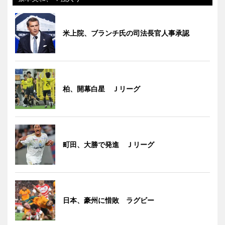
米上院、ブランチ氏の司法長官人事承認
柏、開幕白星 Ｊリーグ
町田、大勝で発進 Ｊリーグ
日本、豪州に惜敗 ラグビー