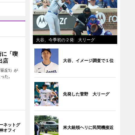
大谷、今季初の２発 大リーグ
街に「喫
出店
大谷、イメージ調査で１位
笹丘1）が
たった。
先発した菅野 大リーグ
ーネットグ
米大統領ヘリに民間機接近
神オフィ