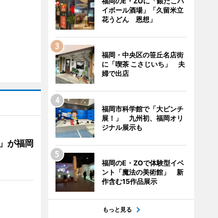
福岡のE・ZOに「銀だこハ
イボール酒場」「久留米立
花うどん 恩想」
福岡・中央区の笹丘名店街
に「喫茶 こさじいち」 夫
婦で出店
福岡市科学館で「大ピンチ
展！」 九州初、福岡オリ
ジナル展示も
」が福岡
福岡のE・ZOで体験型イベ
ント「魔法の美術館」 新
作含む15作品展示
もっと見る