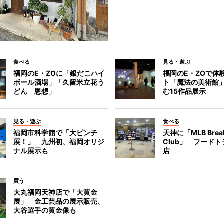
食べる
見る・遊ぶ
福岡のE・ZOに「銀だこハイ
福岡のE・ZOで体
ボール酒場」「久留米立花う
ト「魔法の美術館
どん 恩想」
む15作品展示
見る・遊ぶ
食べる
福岡市科学館で「大ピンチ
天神に「MLB Break
展！」 九州初、福岡オリジ
Club」 フード
ナル展示も
店
買う
大丸福岡天神店で「大黄金
展」 金工芸品の展示販売、
大谷選手の黄金像も