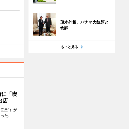
茂木外相、パナマ大統領と
会談
もっと見る
街に「喫
出店
笹丘1）が
たった。