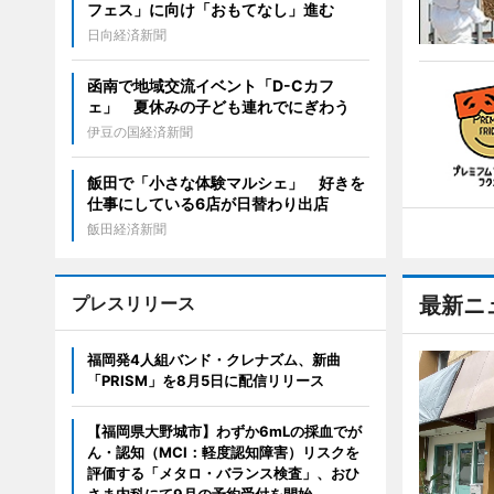
フェス」に向け「おもてなし」進む
日向経済新聞
函南で地域交流イベント「D-Cカフ
ェ」 夏休みの子ども連れでにぎわう
伊豆の国経済新聞
飯田で「小さな体験マルシェ」 好きを
仕事にしている6店が日替わり出店
飯田経済新聞
プレスリリース
最新ニ
福岡発4人組バンド・クレナズム、新曲
「PRISM」を8月5日に配信リリース
【福岡県大野城市】わずか6mLの採血でが
ん・認知（MCI：軽度認知障害）リスクを
評価する「メタロ・バランス検査」、おひ