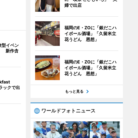
婦で出店
福岡のE・ZOに「銀だこハ
イボール酒場」「久留米立
花うどん 恩想」
験型イベン
」 新作含
福岡のE・ZOに「銀だこハ
イボール酒場」「久留米立
花うどん 恩想」
fast
トラックで出
もっと見る
ワールドフォトニュース