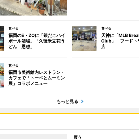
食べる
食べる
福岡のE・ZOに「銀だこハイ
天神に「MLB Break
ボール酒場」「久留米立花う
Club」 フード
どん 恩想」
店
食べる
福岡市美術館内レストラン・
カフェで「トーベとムーミン
展」コラボメニュー
もっと見る
買う