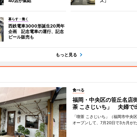
40店が集結
ス」
暮らす・働く
西鉄電車3000形誕生20周年
企画 記念電車の運行、記念
ビール販売も
もっと見る
食べる
福岡・中央区の笹丘名店
茶 こさじいち」 夫婦で
「喫茶 こさじいち」（福岡市中央区
オープンして、7月20日で3カ月が