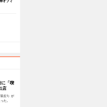
神オフィ
街に「喫
出店
笹丘1）が
たった。