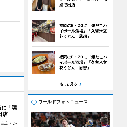
婦で出店
福岡のE・ZOに「銀だこハ
イボール酒場」「久留米立
花うどん 恩想」
福岡のE・ZOに「銀だこハ
イボール酒場」「久留米立
花うどん 恩想」
もっと見る
ワールドフォトニュース
街に「喫
出店
笹丘1）が