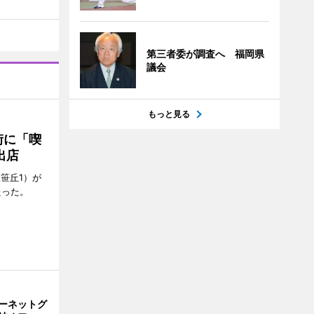
第三者委が調査へ 福岡県
議会
もっと見る
街に「喫
出店
笹丘1）が
たった。
ーネットグ