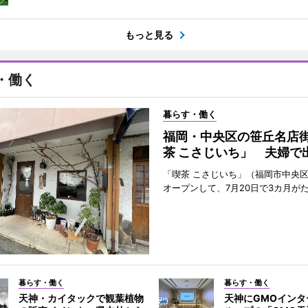
もっと見る
・働く
暮らす・働く
福岡・中央区の笹丘名店
茶 こさじいち」 夫婦で
「喫茶 こさじいち」（福岡市中央区
オープンして、7月20日で3カ月が
暮らす・働く
暮らす・働く
天神・カイタックで観葉植物
天神にGMOインタ