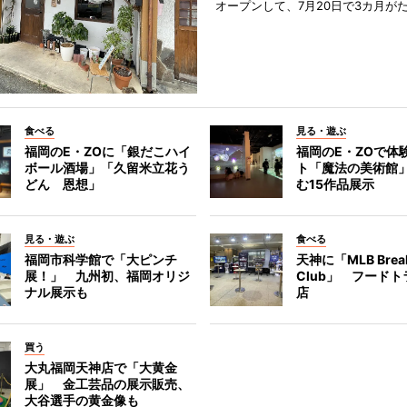
オープンして、7月20日で3カ月が
食べる
見る・遊ぶ
福岡のE・ZOに「銀だこハイ
福岡のE・ZOで体
ボール酒場」「久留米立花う
ト「魔法の美術館
どん 恩想」
む15作品展示
見る・遊ぶ
食べる
福岡市科学館で「大ピンチ
天神に「MLB Break
展！」 九州初、福岡オリジ
Club」 フード
ナル展示も
店
買う
大丸福岡天神店で「大黄金
展」 金工芸品の展示販売、
大谷選手の黄金像も