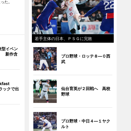
たった。
若手主体の日本、ＰＳＧに完敗
験型イベン
」 新作含
プロ野球・ロッテ８―０西
武
fast
仙台育英が２回戦へ 高校
トラックで出
野球
プロ野球・中日４―１ヤク
ルト