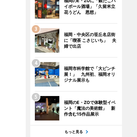
福岡のE・ZOに「銀だこハ
イボール酒場」「久留米立
花うどん 恩想」
福岡・中央区の笹丘名店街
に「喫茶 こさじいち」 夫
婦で出店
福岡市科学館で「大ピンチ
展！」 九州初、福岡オリ
ジナル展示も
福岡のE・ZOで体験型イベ
ント「魔法の美術館」 新
作含む15作品展示
もっと見る