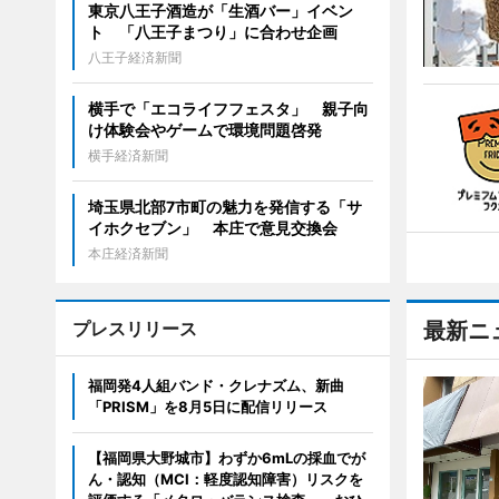
東京八王子酒造が「生酒バー」イベン
ト 「八王子まつり」に合わせ企画
八王子経済新聞
横手で「エコライフフェスタ」 親子向
け体験会やゲームで環境問題啓発
横手経済新聞
埼玉県北部7市町の魅力を発信する「サ
イホクセブン」 本庄で意見交換会
本庄経済新聞
プレスリリース
最新ニ
福岡発4人組バンド・クレナズム、新曲
「PRISM」を8月5日に配信リリース
【福岡県大野城市】わずか6mLの採血でが
ん・認知（MCI：軽度認知障害）リスクを