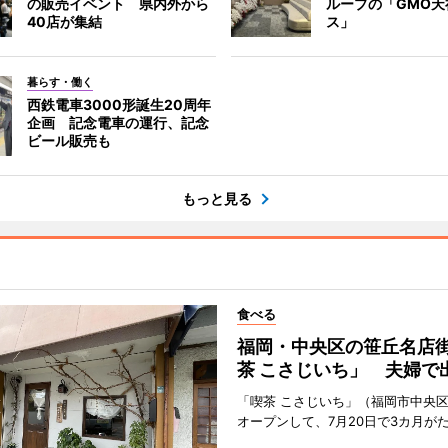
の販売イベント 県内外から
ループの「GMO天
40店が集結
ス」
暮らす・働く
西鉄電車3000形誕生20周年
企画 記念電車の運行、記念
ビール販売も
もっと見る
食べる
福岡・中央区の笹丘名店
茶 こさじいち」 夫婦で
「喫茶 こさじいち」（福岡市中央区
オープンして、7月20日で3カ月が