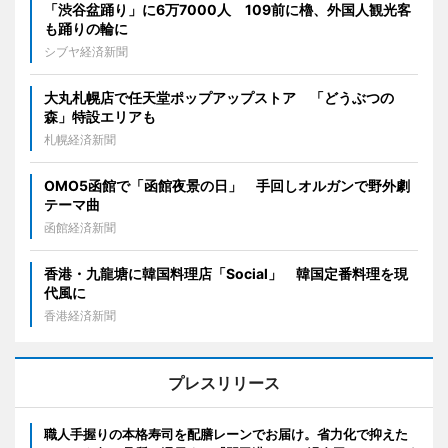
「渋谷盆踊り」に6万7000人 109前に櫓、外国人観光客
も踊りの輪に
シブヤ経済新聞
大丸札幌店で任天堂ポップアップストア 「どうぶつの
森」特設エリアも
札幌経済新聞
OMO5函館で「函館夜景の日」 手回しオルガンで野外劇
テーマ曲
函館経済新聞
香港・九龍塘に韓国料理店「Social」 韓国定番料理を現
代風に
香港経済新聞
プレスリリース
職人手握りの本格寿司を配膳レーンでお届け。省力化で抑えた