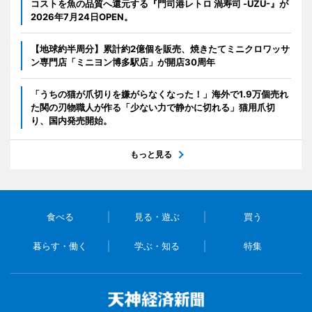
コストを魚の品質へ還元する『門司港レトロ 渦寿司 -UZU-』が
2026年7月24日OPEN。
【地球約半周分】累計約2億個を販売、焼きたてミニクロワッサ
ン専門店「ミニヨン博多駅店」が開店30周年
「うちの猫が爪切りを嫌がらなくなった！」海外で1.9万個売れ
た関の刃物職人が作る「少ない力で静かに切れる」猫用爪切
り、国内発売開始。
もっと見る
食べる
見る・遊ぶ
買う
暮らす・働く
学ぶ・知る
特集