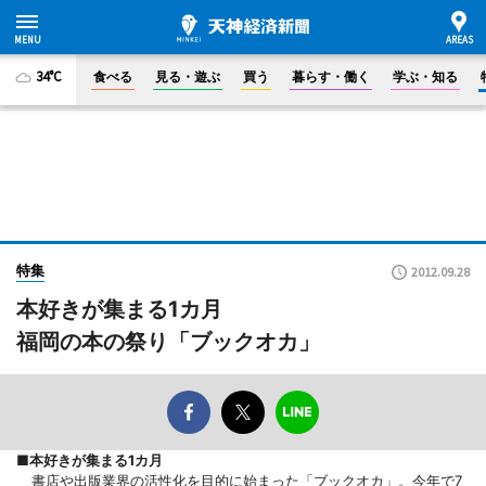
34°C
食べる
見る・遊ぶ
買う
暮らす・働く
学ぶ・知る
特集
2012.09.28
本好きが集まる1カ月
福岡の本の祭り「ブックオカ」
■本好きが集まる
1カ月
書店や出版業界の活性化を目的に始まった「ブックオカ」。
今年で
7