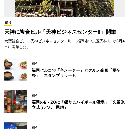
買う
天神に複合ビル「天神ビジネスセンターII」開業
大型複合ビル「天神ビジネスセンターII」（福岡市中央区天神1）が8月4
日に開業した。
買う
福岡パルコで「辛メーター」とグルメ企画「夏辛
祭」 スタンプラリーも
買う
福岡のE・ZOに「銀だこハイボール酒場」「久留米
立花うどん 恩想」
買う