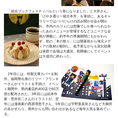
「総合ブックフェスティバルという形になりました」と大
井さん。
「けやき通り一箱古本市」を筆頭に、あるギャ
ラリーではパパだらけの読み聞かせ会が開か
れ、市内のカフェには想像でしか食べられなか
ったあのメニューが登場するなどユニークな企
画が満載に。約半年の準備期間にもかかわら
ず、初の「本の祭り」には開幕前から地元メデ
ィアの取材が殺到し、低予算ながらも宣伝効果
は抜群で会場は大盛況。初開催にしてイベント
は大成功に終わった。
2年目には、特製文庫カバーを制
作。福岡県出身のリリー・フランキ
ーさんがイラストを手掛け、イベン
ト期間中、県内書店約
400店で60万
部が配布された。3年目には
絵本作
家・荒井良二さんのイラストが、翌
年には漫画家の西原理恵子さん、
5年目には
宇野亜喜良さんなど大御所
の名がずらり。県外からも問い合わせがあるなど毎年人気を集めてい
る。