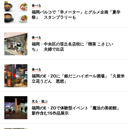
食べる
福岡パルコで「辛メーター」とグルメ企画「夏辛
祭」 スタンプラリーも
食べる
福岡・中央区の笹丘名店街に「喫茶 こさじい
ち」 夫婦で出店
食べる
福岡のE・ZOに「銀だこハイボール酒場」「久留米
立花うどん 恩想」
見る・遊ぶ
福岡のE・ZOで体験型イベント「魔法の美術館」
新作含む15作品展示