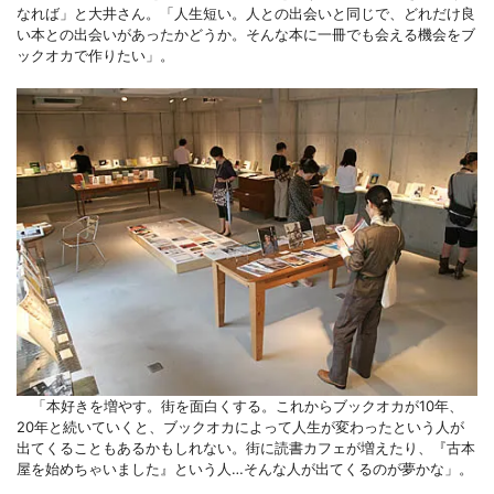
なれば」と大井さん。「人生短い。人との出会いと同じで、どれだけ良
い本との出会いがあったかどうか。そんな本に一冊でも会える機会をブ
ックオカで作りたい」。
「本好きを増やす。街を面白くする。これからブックオカが
10年、
20年と続いていくと、ブックオカによって人生が変わったという人が
出てくることもあるかもしれない。街に読書カフェが増えたり、『古本
屋を始めちゃいました』という人…そんな人が出てくるのが夢かな」。