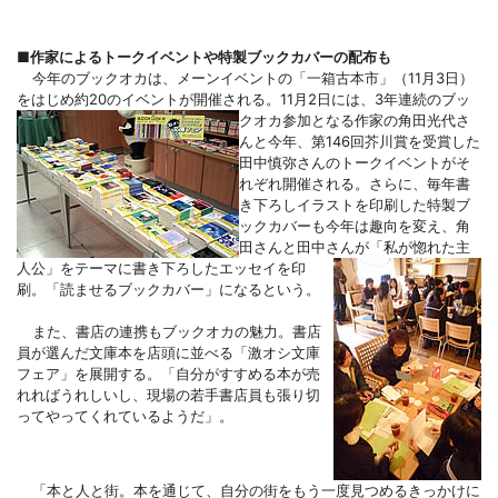
■作家によるトークイベントや特製ブックカバーの配布も
今年のブックオカは、メーンイベントの「一箱古本市」（
11月3日）
をはじめ約20のイベントが開催される。
11月2日には、3年連続のブッ
クオカ参加となる作家の角田光代さ
んと今年、第146回芥川賞を受賞した
田中慎弥さんのトークイベントがそ
れぞれ開催される。さらに、毎年書
き下ろしイラストを印刷した特製ブ
ックカバーも今年は趣向を変え、角
田さんと田中さんが「私が惚れた主
人公」をテーマに書き下ろし
たエッセイを印
刷。「読ませるブックカバー」になるという。
また、書店の連携もブックオカの魅力。書店
員が選んだ文庫本を店頭に並べる「激オシ文庫
フェア」を展開する。「自分がすすめる本が売
れればうれしいし、現場の若手書店員も張り切
ってやってくれているようだ」。
「本と人と街。本を通じて、自分の街をもう一度見つめるきっかけに