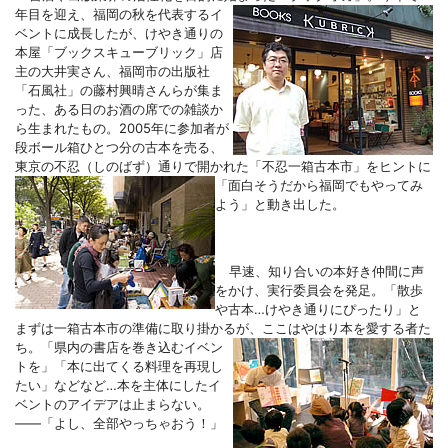
年目を迎え、福岡の秋を代表するイ
ベントに成長したが、けやき通りの
本屋「ブックスキューブリック」店
主の大井実さん、福岡市の出版社
「石風社」の藤村興晴さんらが集ま
った、ある日のお酒の席での雑談か
ら生まれたもの。2005年に参加者が
段ボール箱ひとつ分の古本を売る、
東京の不忍（しのばず）通りで開かれた「不
忍一箱古本市」をヒントに
「面白そうだから福岡でもやってみ
よう」と動き出した。
早速、知り合いの本好き仲間に声
をかけ、実行委員会を発足。「散歩
や古本…けやき通りにぴったり」と
まずは一箱古本市の準備に取り掛かるが、ここはやはり本を愛する者た
ち。「県内の書店を巻き込むイベ
ン
トを」「本に出てくる料理を再現し
たい」などなど…本を主体にしたイ
ベントのアイデアは止まらない。
――「よし、全部やっちゃおう！」