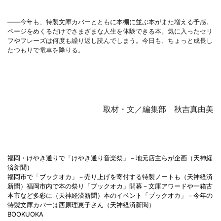
――今年も、特製文庫カバーとともに本棚に並ぶ本がまた増える予感。
ページをめくるだけでさまざまな人生を体験できる本。気に入ったセリ
フやフレーズは何度も繰り返し読んでしまう。今日も、ちょっと成長し
たつもりで電車を降りる。
取材・文／編集部 秋吉真由美
福岡・けやき通りで「けやき通り音楽祭」－地元店主らが企画（天神経
済新聞）
福岡市で「ブックオカ」－売り上げを寄付する特製ノートも（天神経済
新聞）
福岡市内で本の祭り「ブックオカ」開幕－文庫アワードや一箱古
本市など多彩に（天神経済新聞）
本のイベント「ブックオカ」－今年の
特製文庫カバーは西原理恵子さん（天神経済新聞）
BOOKUOKA