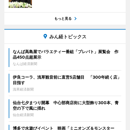
もっと見る
みん経トピックス
なんば高島屋でバラエティー番組「プレバト」展覧会 作
品450点超展示
なんば経済新聞
伊良コーラ、浅草観音前に直営5店舗目 「300年続く店」
目指す
浅草経済新聞
仙台七夕まつり開幕 中心部商店街に大型飾り300本、青
空の下で風に揺れ
仙台経済新聞
博多で水遊びイベント 映画「ミニオンズ＆モンスター