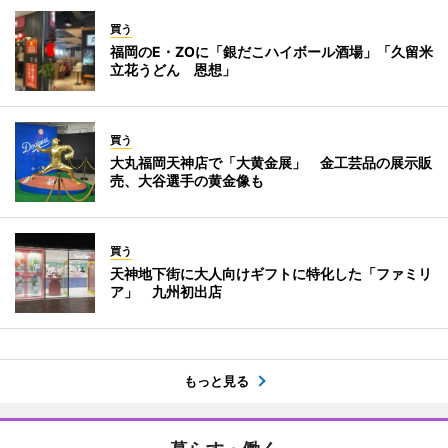
買う
福岡のE・ZOに「銀だこハイボール酒場」「久留米
立花うどん 恩想」
買う
大丸福岡天神店で「大黄金展」 金工芸品の展示販
売、大谷選手の黄金像も
買う
天神地下街に大人向けギフトに特化した「ファミリ
ア」 九州初出店
もっと見る