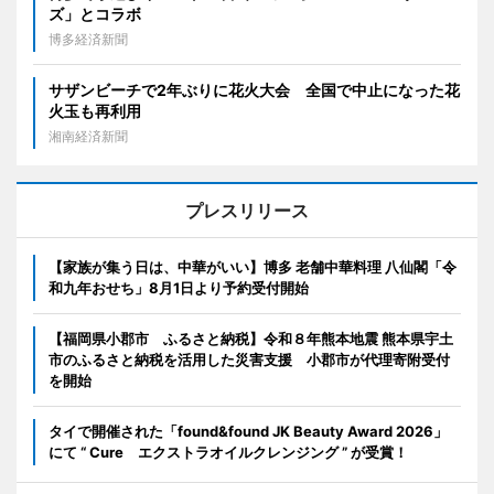
ズ」とコラボ
博多経済新聞
サザンビーチで2年ぶりに花火大会 全国で中止になった花
火玉も再利用
湘南経済新聞
プレスリリース
【家族が集う日は、中華がいい】博多 老舗中華料理 八仙閣「令
和九年おせち」8月1日より予約受付開始
【福岡県小郡市 ふるさと納税】令和８年熊本地震 熊本県宇土
市のふるさと納税を活用した災害支援 小郡市が代理寄附受付
を開始
タイで開催された「found&found JK Beauty Award 2026」
にて “ Cure エクストラオイルクレンジング ” が受賞！