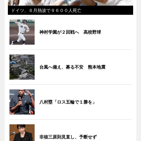
ドイツ、６月熱波で９６００人死亡
神村学園が２回戦へ 高校野球
台風へ備え、募る不安 熊本地震
八村塁「ロス五輪で１勝を」
非核三原則見直し、予断せず