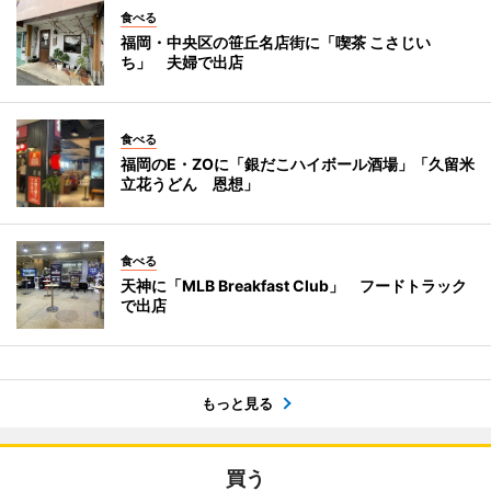
食べる
福岡・中央区の笹丘名店街に「喫茶 こさじい
ち」 夫婦で出店
食べる
福岡のE・ZOに「銀だこハイボール酒場」「久留米
立花うどん 恩想」
食べる
天神に「MLB Breakfast Club」 フードトラック
で出店
もっと見る
買う