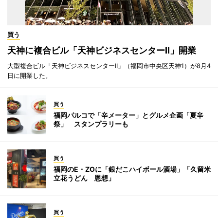
買う
天神に複合ビル「天神ビジネスセンターII」開業
大型複合ビル「天神ビジネスセンターII」（福岡市中央区天神1）が8月4
日に開業した。
買う
福岡パルコで「辛メーター」とグルメ企画「夏辛
祭」 スタンプラリーも
買う
福岡のE・ZOに「銀だこハイボール酒場」「久留米
立花うどん 恩想」
買う