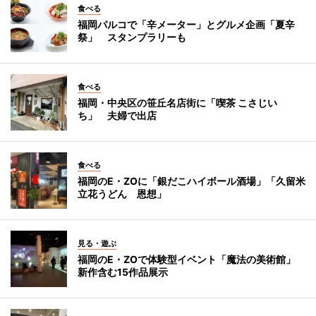
食べる
福岡パルコで「辛メーター」とグルメ企画「夏辛
祭」 スタンプラリーも
食べる
福岡・中央区の笹丘名店街に「喫茶 こさじい
ち」 夫婦で出店
食べる
福岡のE・ZOに「銀だこハイボール酒場」「久留米
立花うどん 恩想」
見る・遊ぶ
福岡のE・ZOで体験型イベント「魔法の美術館」
新作含む15作品展示