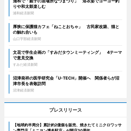
浦和で「親子の居場所なつまつり」 浴衣姿でヨーヨー釣
りや和太鼓楽しむ
浦和経済新聞
厚狭に保護猫カフェ「ねことおちゃ」 古民家改築、猫と
の触れ合いも
山口宇部経済新聞
文花で学生企画の「すみだタウンミーティング」 4テーマ
で意見交換
すみだ経済新聞
沼津発祥の医学研究会「U-TECH」開催へ 関係者らが沼
津市長を表敬訪問
沼津経済新聞
プレスリリース
【地球約半周分】累計約2億個を販売、焼きたてミニクロワッサ
ン専門店「ミニヨン博多駅店」が開店30周年