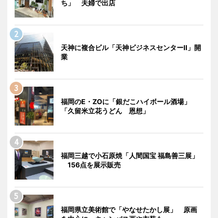
ち」 夫婦で出店
天神に複合ビル「天神ビジネスセンターII」開
業
福岡のE・ZOに「銀だこハイボール酒場」
「久留米立花うどん 恩想」
福岡三越で小石原焼「人間国宝 福島善三展」
156点を展示販売
福岡県立美術館で「やなせたかし展」 原画