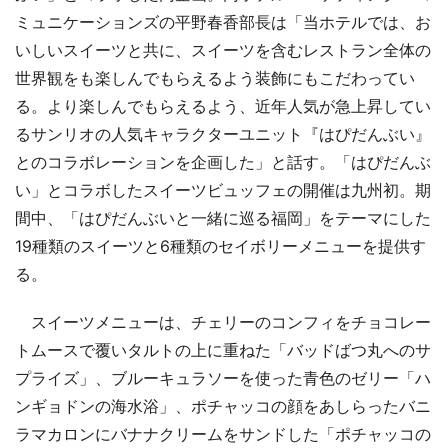
ミュニケーションズの平野春香部長は「当ホテルでは、お
いしいスイーツと共に、スイーツを含むレストラン全体の
世界観をも楽しんでもらえるよう装飾にもこだわってい
る。より楽しんでもらえるよう、近年人気が急上昇してい
るサンリオの人気キャラクターユニット『はぴだんぶい』
とのコラボレーションを企画した」と話す。「はぴだんぶ
い」とコラボしたスイーツビュッフェの開催は九州初。期
間中、「はぴだんぶいと一緒に巡る福岡」をテーマにした
19種類のスイーツと6種類のセイボリーメニューを提供す
る。
スイーツメニューは、チェリーのコンフィをチョコレー
トムースで覆いタルトの上に重ねた「バッドばつ丸へのサ
プライズ」、ブルーキュラソーを使った青色のゼリー「ハ
ンギョドンの海水浴」、ポチャッコの顔をあしらったバニ
ラマカロンにバナナクリームをサンドした「ポチャッコの