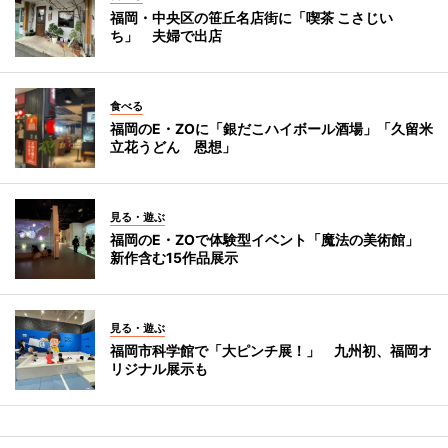
福岡・中央区の笹丘名店街に「喫茶 こさじい
ち」 夫婦で出店
食べる
福岡のE・ZOに「銀だこハイボール酒場」「久留米
立花うどん 恩想」
見る・遊ぶ
福岡のE・ZOで体験型イベント「魔法の美術館」
新作含む15作品展示
見る・遊ぶ
福岡市科学館で「大ピンチ展！」 九州初、福岡オ
リジナル展示も