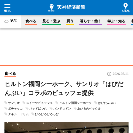
35°C
食べる
見る・遊ぶ
買う
暮らす・働く
学ぶ・知る
食べる
2026.05.11
ヒルトン福岡シーホーク、サンリオ「はぴだ
んぶい」コラボのビュッフェ提供
サンリオ
スイーツビュッフェ
ヒルトン福岡シーホーク
はぴだんぶい
ポチャッコ
バッドばつ丸
ハンギョドン
あひるのペックル
タキシードサム
けろけろけろっぴ