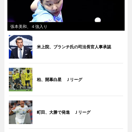
張本美和、４強入り
米上院、ブランチ氏の司法長官人事承認
柏、開幕白星 Ｊリーグ
町田、大勝で発進 Ｊリーグ