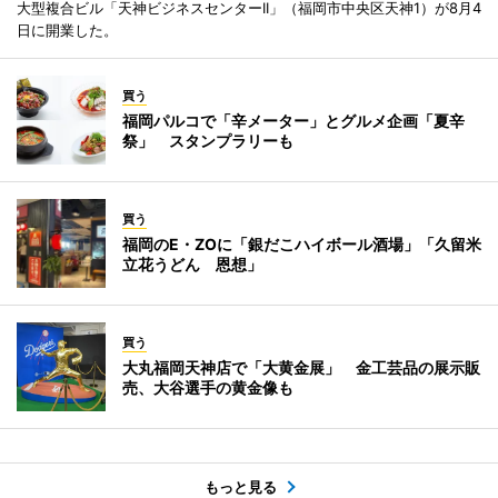
大型複合ビル「天神ビジネスセンターII」（福岡市中央区天神1）が8月4
日に開業した。
買う
福岡パルコで「辛メーター」とグルメ企画「夏辛
祭」 スタンプラリーも
買う
福岡のE・ZOに「銀だこハイボール酒場」「久留米
立花うどん 恩想」
買う
大丸福岡天神店で「大黄金展」 金工芸品の展示販
売、大谷選手の黄金像も
もっと見る