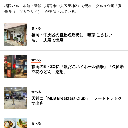
福岡パルコ本館・新館（福岡市中央区天神2）で現在、グルメ企画「夏
辛祭（ナツカラサイ）」が開催されている。
食べる
福岡・中央区の笹丘名店街に「喫茶 こさじい
ち」 夫婦で出店
食べる
福岡のE・ZOに「銀だこハイボール酒場」「久留米
立花うどん 恩想」
食べる
天神に「MLB Breakfast Club」 フードトラック
で出店
食べる