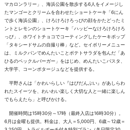
マカロンラリー」、海浜公園を散歩する6人をイメージし
たマンゴーとクリームを合わせたショートケーキ「6にん
で歩く海浜公園」、けろけろけろっぴの顔をかたどったミ
ントとレモンのショートケーキ「ハッピーなけろけろけろ
っぴ」、ホワイトチョコでコーティングしたケーキポップ
「タキシードサムの自撮り棒」など。セイボリーメニュー
は、ミルクパンでめんたいことポテトサラダを包んだ「あ
ひるのペックルバーガー」をはじめ、めんたいこパスタ、
大学芋、コーンポタージュなどを提供する。
平野さんは「かわいらしい『はぴだんぶい』があしらわ
れたスイーツを、わいわい楽しく大切な人と一緒に楽しん
でもらえたら」と呼びかける。
開催時間は15時30分～17時（最終入店は16時30分）。
6月は金曜も提供。料金は、大人＝5,000円、6歳～12歳＝
3,250円、トラベルポーチ付き特別プラン（各日限定30