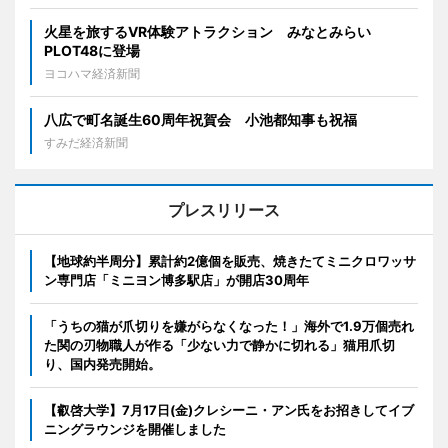
火星を旅するVR体験アトラクション みなとみらい
PLOT48に登場
ヨコハマ経済新聞
八広で町名誕生60周年祝賀会 小池都知事も祝福
すみだ経済新聞
プレスリリース
【地球約半周分】累計約2億個を販売、焼きたてミニクロワッサ
ン専門店「ミニヨン博多駅店」が開店30周年
「うちの猫が爪切りを嫌がらなくなった！」海外で1.9万個売れ
た関の刃物職人が作る「少ない力で静かに切れる」猫用爪切
り、国内発売開始。
【叡啓大学】7月17日(金)クレシーニ・アン氏をお招きしてイブ
ニングラウンジを開催しました