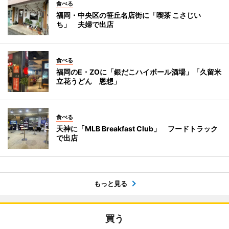
食べる
福岡・中央区の笹丘名店街に「喫茶 こさじい
ち」 夫婦で出店
食べる
福岡のE・ZOに「銀だこハイボール酒場」「久留米
立花うどん 恩想」
食べる
天神に「MLB Breakfast Club」 フードトラック
で出店
もっと見る
買う