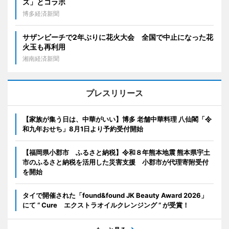
ズ」とコラボ
博多経済新聞
サザンビーチで2年ぶりに花火大会 全国で中止になった花
火玉も再利用
湘南経済新聞
プレスリリース
【家族が集う日は、中華がいい】博多 老舗中華料理 八仙閣「令
和九年おせち」8月1日より予約受付開始
【福岡県小郡市 ふるさと納税】令和８年熊本地震 熊本県宇土
市のふるさと納税を活用した災害支援 小郡市が代理寄附受付
を開始
タイで開催された「found&found JK Beauty Award 2026」
にて “ Cure エクストラオイルクレンジング ” が受賞！