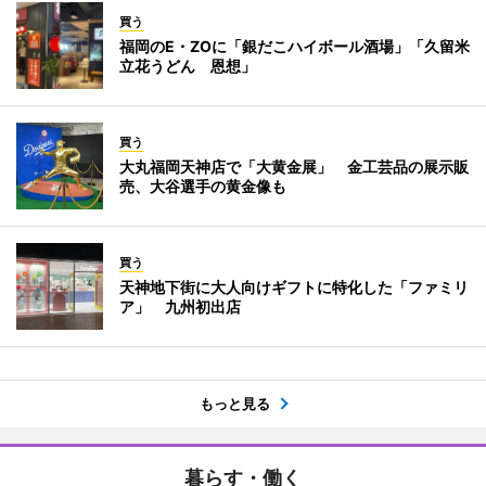
買う
福岡のE・ZOに「銀だこハイボール酒場」「久留米
立花うどん 恩想」
買う
大丸福岡天神店で「大黄金展」 金工芸品の展示販
売、大谷選手の黄金像も
買う
天神地下街に大人向けギフトに特化した「ファミリ
ア」 九州初出店
もっと見る
暮らす・働く