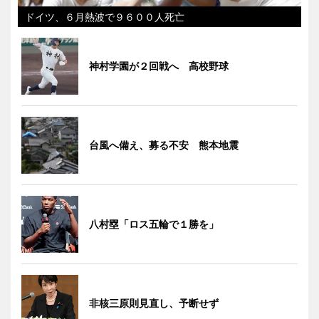
ドイツ、６月熱波で９６００人死亡
神村学園が２回戦へ 高校野球
台風へ備え、募る不安 熊本地震
八村塁「ロス五輪で１勝を」
非核三原則見直し、予断せず