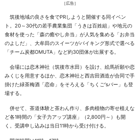
［広告］
筑後地域の良さを食でPRしようと開催する同イベン
ト。20～30代の若手農業集団「うきは百姓組」や地元の
食材を使った「森の癒やし弁当」が人気を集める「お弁当
のよしだ」、大牟田のスイーツがバイキング形式で選べる
「チーム炭都OMUTA」など約30団体が出展する。
会場には恋木神社（筑後市水田）を設け、絵馬祈願や恋
みくじを用意するほか、恋木神社と西吉田酒造が合同で手
掛けた緑茶梅酒「恋命」をそろえる「ちくご’sバー」も登
場する。
併せて、茶道体験と茶わん作り、多肉植物の寄せ植えな
ど各1時間の「女子力アップ講座」（2,800円～）も開
く。受講申し込みは当日11時から受け付ける。