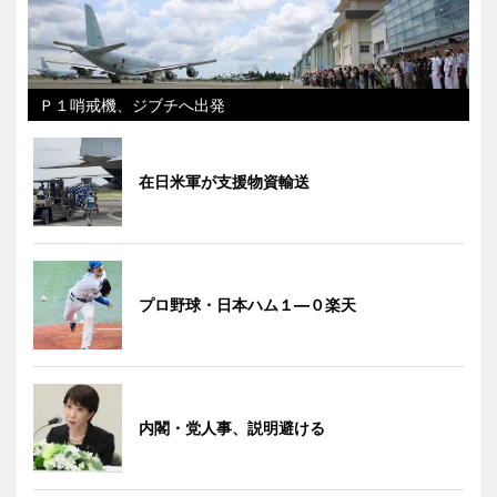
Ｐ１哨戒機、ジブチへ出発
在日米軍が支援物資輸送
プロ野球・日本ハム１―０楽天
内閣・党人事、説明避ける