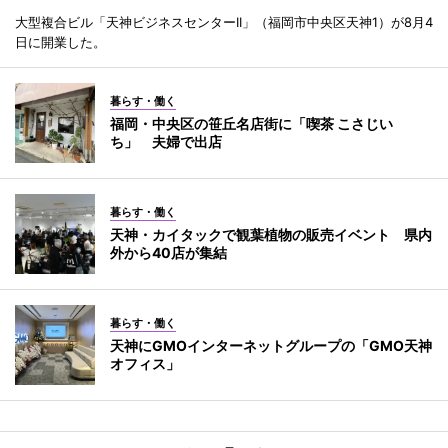
大型複合ビル「天神ビジネスセンターII」（福岡市中央区天神1）が8月4
日に開業した。
暮らす・働く
福岡・中央区の笹丘名店街に「喫茶 こさじい
ち」 夫婦で出店
暮らす・働く
天神・カイタックで観葉植物の販売イベント 県内
外から40店が集結
暮らす・働く
天神にGMOインターネットグループの「GMO天神
オフィス」