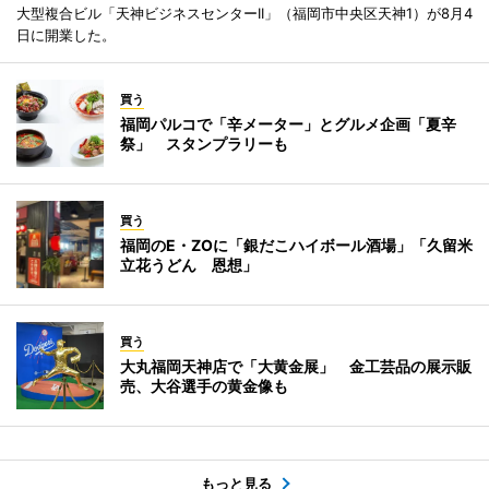
大型複合ビル「天神ビジネスセンターII」（福岡市中央区天神1）が8月4
日に開業した。
買う
福岡パルコで「辛メーター」とグルメ企画「夏辛
祭」 スタンプラリーも
買う
福岡のE・ZOに「銀だこハイボール酒場」「久留米
立花うどん 恩想」
買う
大丸福岡天神店で「大黄金展」 金工芸品の展示販
売、大谷選手の黄金像も
もっと見る