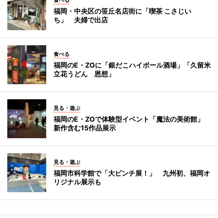
福岡・中央区の笹丘名店街に「喫茶 こさじい
ち」 夫婦で出店
食べる
福岡のE・ZOに「銀だこハイボール酒場」「久留米
立花うどん 恩想」
見る・遊ぶ
福岡のE・ZOで体験型イベント「魔法の美術館」
新作含む15作品展示
見る・遊ぶ
福岡市科学館で「大ピンチ展！」 九州初、福岡オ
リジナル展示も