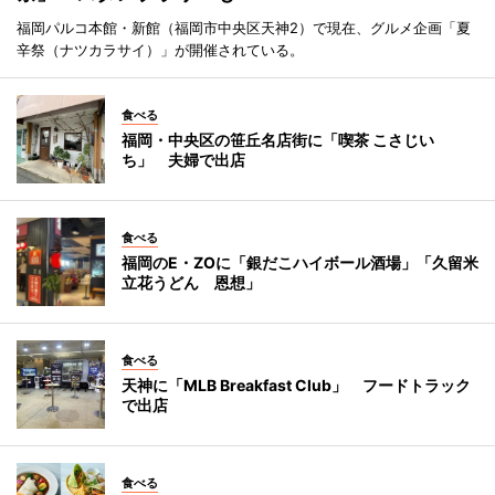
福岡パルコ本館・新館（福岡市中央区天神2）で現在、グルメ企画「夏
辛祭（ナツカラサイ）」が開催されている。
食べる
福岡・中央区の笹丘名店街に「喫茶 こさじい
ち」 夫婦で出店
食べる
福岡のE・ZOに「銀だこハイボール酒場」「久留米
立花うどん 恩想」
食べる
天神に「MLB Breakfast Club」 フードトラック
で出店
食べる