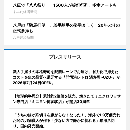
八広で「八八祭り」 1500人が提灯行列、多幸アートも
すみだ経済新聞
八戸の「騎馬打毬」、若手騎手の姿勇ましく 20年ぶりの
正式参拝も
八戸経済新聞
プレスリリース
職人手握りの本格寿司を配膳レーンでお届け。省力化で抑えた
コストを魚の品質へ還元する『門司港レトロ 渦寿司 -UZU-』が
2026年7月24日OPEN。
【地球約半周分】累計約2億個を販売、焼きたてミニクロワッサ
ン専門店「ミニヨン博多駅店」が開店30周年
「うちの猫が爪切りを嫌がらなくなった！」海外で1.9万個売れ
た関の刃物職人が作る「少ない力で静かに切れる」猫用爪切
り、国内発売開始。