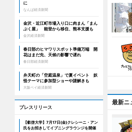
に
なんば経済新聞
金沢・近江町市場入り口に肉まん「まん
ぷく屋」 能登から移住、熊本支援も
金沢経済新聞
春日部のヒマワリスポット準備万端 開
花はまだ先、天候の影響で遅れ
春日部経済新聞
弁天町の「空庭温泉」で夏イベント 妖
怪テーマに参加型ショーや謎解きも
大阪ベイ経済新聞
最新ニ
プレスリリース
【叡啓大学】7月17日(金)クレシーニ・アン
氏をお招きしてイブニングラウンジを開催