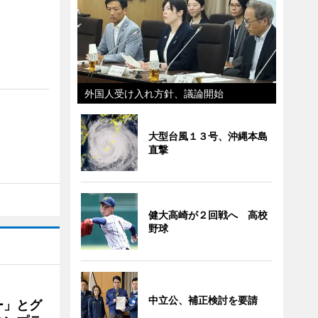
外国人受け入れ方針、議論開始
大型台風１３号、沖縄本島
直撃
健大高崎が２回戦へ 高校
野球
中立公、補正検討を要請
ー」とグ