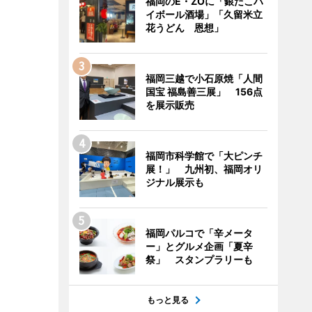
福岡のE・ZOに「銀だこハ
イボール酒場」「久留米立
花うどん 恩想」
福岡三越で小石原焼「人間
国宝 福島善三展」 156点
を展示販売
福岡市科学館で「大ピンチ
展！」 九州初、福岡オリ
ジナル展示も
福岡パルコで「辛メータ
ー」とグルメ企画「夏辛
祭」 スタンプラリーも
もっと見る