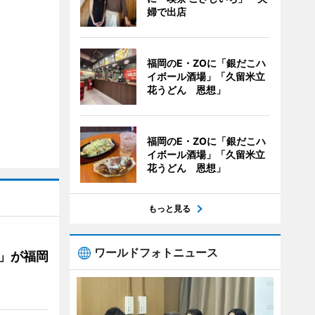
婦で出店
福岡のE・ZOに「銀だこハ
イボール酒場」「久留米立
花うどん 恩想」
福岡のE・ZOに「銀だこハ
イボール酒場」「久留米立
花うどん 恩想」
もっと見る
ワールドフォトニュース
」が福岡