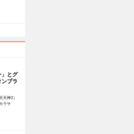
ー」とグ
タンプラ
区天神2）
カラサ