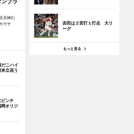
タンプラ
区天神2）
吉田は２安打１打点 大リ
カラサ
ーグ
もっと見る
銀だこハイ
留米立花う
大ピンチ
福岡オリジ