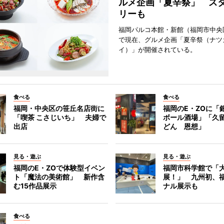
ルメ企画「夏辛祭」 ス
リーも
福岡パルコ本館・新館（福岡市中央
で現在、グルメ企画「夏辛祭（ナツ
イ）」が開催されている。
食べる
食べる
福岡・中央区の笹丘名店街に
福岡のE・ZOに「
「喫茶 こさじいち」 夫婦で
ボール酒場」「久
出店
どん 恩想」
見る・遊ぶ
見る・遊ぶ
福岡のE・ZOで体験型イベン
福岡市科学館で「
ト「魔法の美術館」 新作含
展！」 九州初、
む15作品展示
ナル展示も
食べる