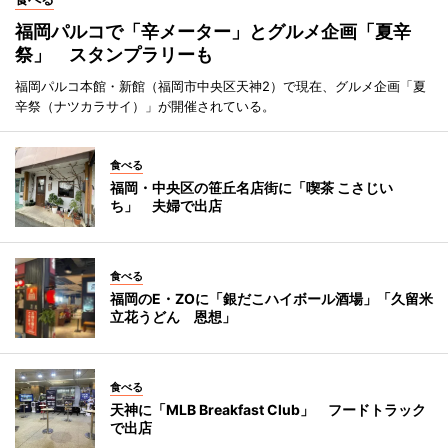
福岡パルコで「辛メーター」とグルメ企画「夏辛
祭」 スタンプラリーも
福岡パルコ本館・新館（福岡市中央区天神2）で現在、グルメ企画「夏
辛祭（ナツカラサイ）」が開催されている。
食べる
福岡・中央区の笹丘名店街に「喫茶 こさじい
ち」 夫婦で出店
食べる
福岡のE・ZOに「銀だこハイボール酒場」「久留米
立花うどん 恩想」
食べる
天神に「MLB Breakfast Club」 フードトラック
で出店