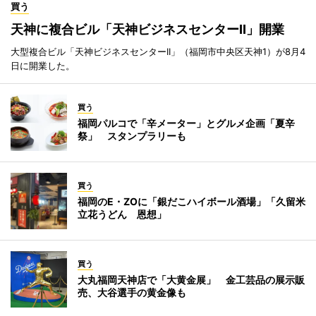
買う
天神に複合ビル「天神ビジネスセンターII」開業
大型複合ビル「天神ビジネスセンターII」（福岡市中央区天神1）が8月4
日に開業した。
買う
福岡パルコで「辛メーター」とグルメ企画「夏辛
祭」 スタンプラリーも
買う
福岡のE・ZOに「銀だこハイボール酒場」「久留米
立花うどん 恩想」
買う
大丸福岡天神店で「大黄金展」 金工芸品の展示販
売、大谷選手の黄金像も