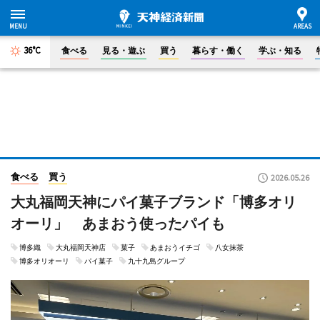
36°C
食べる
見る・遊ぶ
買う
暮らす・働く
学ぶ・知る
食べる
買う
2026.05.26
大丸福岡天神にパイ菓子ブランド「博多オリ
オーリ」 あまおう使ったパイも
博多織
大丸福岡天神店
菓子
あまおうイチゴ
八女抹茶
博多オリオーリ
パイ菓子
九十九島グループ