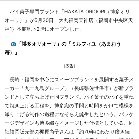
パイ菓子専門ブランド「HAKATA ORIOORI（博多オリ
オーリ）」が5月20日、大丸福岡天神店（福岡市中央区天
神1）本館地下2階にオープンした。
「博多オリオーリ」の「ミルフィユ（あまおう
苺）」
［広告］
長崎・福岡を中心にスイーツブランドを展開する菓子メ
ーカー「九十九島グループ」（長崎県佐世保市）が新ブラ
ンドとして立ち上げた同ブランド。パイ菓子のパイを重ね
て焼き上げる工程を、博多織の手間と時間をかけて模様を
織り上げる制作の過程になぞらえ誕生したという。パッケ
ージデザインも博多織をイメージした仕様としている。同
社福岡販売部の梶原尚子さんは「約70年にわたり磨き続