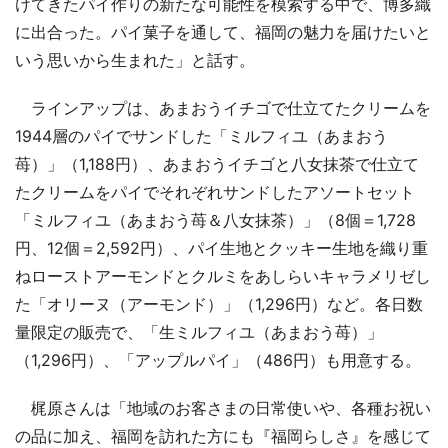
けてきたパイ作りの新たな可能性を模索する中で、博多織
に出合った。パイ菓子を通して、福岡の魅力を届けたいと
いう思いから生まれた」と話す。
ラインアップは、あまおうイチゴで仕立てたクリームを
1944層のパイでサンドした「ミルフィユ（あまおう
苺）」（1,188円）、あまおうイチゴと八女抹茶で仕立て
たクリームをパイでそれぞれサンドしたアソートセット
「ミルフィユ（あまおう苺＆八女抹茶）」（8個＝1,728
円、12個＝2,592円）、パイ生地とクッキー生地を織り重
ねローストアーモンドとクルミをあしらいキャラメリゼし
た「オリーヌ（アーモンド）」（1,296円）など。各日数
量限定の販売で、「生ミルフィユ（あまおう苺）」
（1,296円）、「アップルパイ」（486円）も用意する。
梶原さんは「地域のお客さまの日常使いや、各種お祝い
の品に加え、福岡を訪れた方にも『福岡らしさ』を感じて