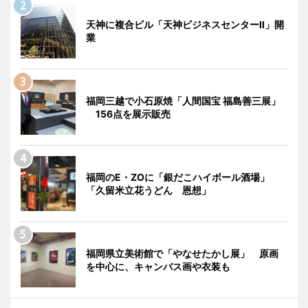
天神に複合ビル「天神ビジネスセンターII」開
業
福岡三越で小石原焼「人間国宝 福島善三展」
156点を展示販売
福岡のE・ZOに「銀だこハイボール酒場」
「久留米立花うどん 恩想」
福岡県立美術館で「やなせたかし展」 原画
を中心に、キャンバス画や衣装も