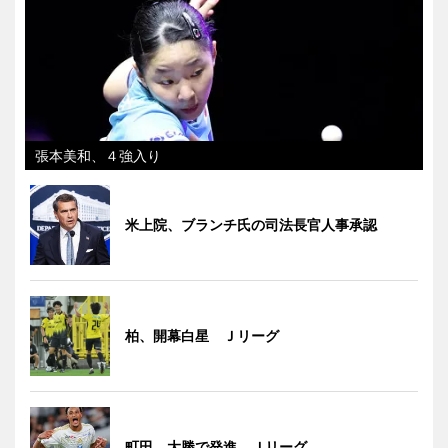
張本美和、４強入り
米上院、ブランチ氏の司法長官人事承認
柏、開幕白星 Ｊリーグ
町田、大勝で発進 Ｊリーグ