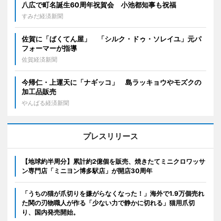
八広で町名誕生60周年祝賀会 小池都知事も祝福
すみだ経済新聞
佐賀に「ばくてん屋」 「シルク・ドゥ・ソレイユ」元パ
フォーマーが指導
佐賀経済新聞
今帰仁・上運天に「ナギッコ」 島ラッキョウやモズクの
加工品販売
やんばる経済新聞
プレスリリース
【地球約半周分】累計約2億個を販売、焼きたてミニクロワッサ
ン専門店「ミニヨン博多駅店」が開店30周年
「うちの猫が爪切りを嫌がらなくなった！」海外で1.9万個売れ
た関の刃物職人が作る「少ない力で静かに切れる」猫用爪切
り、国内発売開始。