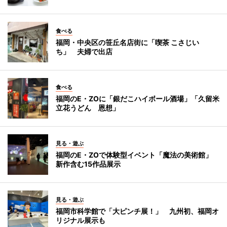
食べる
福岡・中央区の笹丘名店街に「喫茶 こさじい
ち」 夫婦で出店
食べる
福岡のE・ZOに「銀だこハイボール酒場」「久留米
立花うどん 恩想」
見る・遊ぶ
福岡のE・ZOで体験型イベント「魔法の美術館」
新作含む15作品展示
見る・遊ぶ
福岡市科学館で「大ピンチ展！」 九州初、福岡オ
リジナル展示も