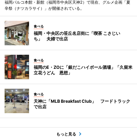
福岡パルコ本館・新館（福岡市中央区天神2）で現在、グルメ企画「夏
辛祭（ナツカラサイ）」が開催されている。
食べる
福岡・中央区の笹丘名店街に「喫茶 こさじい
ち」 夫婦で出店
食べる
福岡のE・ZOに「銀だこハイボール酒場」「久留米
立花うどん 恩想」
食べる
天神に「MLB Breakfast Club」 フードトラック
で出店
もっと見る