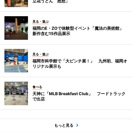
立花うどん 恩想」
見る・遊ぶ
福岡のE・ZOで体験型イベント「魔法の美術館」
新作含む15作品展示
見る・遊ぶ
福岡市科学館で「大ピンチ展！」 九州初、福岡オ
リジナル展示も
食べる
天神に「MLB Breakfast Club」 フードトラック
で出店
もっと見る