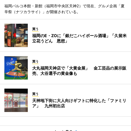
福岡パルコ本館・新館（福岡市中央区天神2）で現在、グルメ企画「夏
辛祭（ナツカラサイ）」が開催されている。
買う
福岡のE・ZOに「銀だこハイボール酒場」「久留米
立花うどん 恩想」
買う
大丸福岡天神店で「大黄金展」 金工芸品の展示販
売、大谷選手の黄金像も
買う
天神地下街に大人向けギフトに特化した「ファミリ
ア」 九州初出店