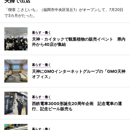
夫婦で出店
「喫茶 こさじいち」（福岡市中央区笹丘1）がオープンして、7月20日
で3カ月がたった。
暮らす・働く
天神・カイタックで観葉植物の販売イベント 県内
外から40店が集結
暮らす・働く
天神にGMOインターネットグループの「GMO天神
オフィス」
暮らす・働く
西鉄電車3000形誕生20周年企画 記念電車の運
行、記念ビール販売も
暮らす・働く