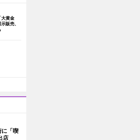
「大黄金
展示販売、
も
街に「喫
出店