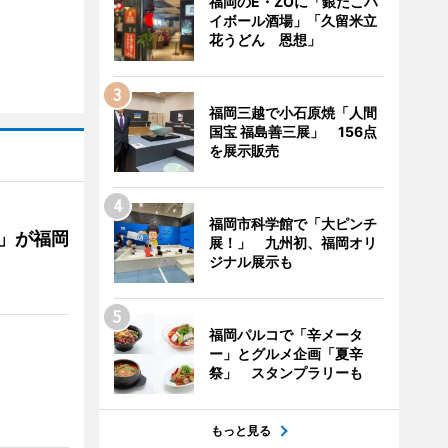
福岡のE・ZOに「銀だこハ
イボール酒場」「久留米立
花うどん 恩想」
福岡三越で小石原焼「人間
国宝 福島善三展」 156点
を展示販売
福岡市科学館で「大ピンチ
」が福岡
展！」 九州初、福岡オリ
ジナル展示も
福岡パルコで「辛メータ
ー」とグルメ企画「夏辛
祭」 スタンプラリーも
もっと見る