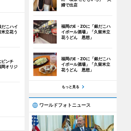
婦で出店
福岡のE・ZOに「銀だこハ
銀だこハイ
イボール酒場」「久留米立
留米立花う
花うどん 恩想」
福岡のE・ZOに「銀だこハ
大ピンチ
イボール酒場」「久留米立
福岡オリジ
花うどん 恩想」
もっと見る
ワールドフォトニュース