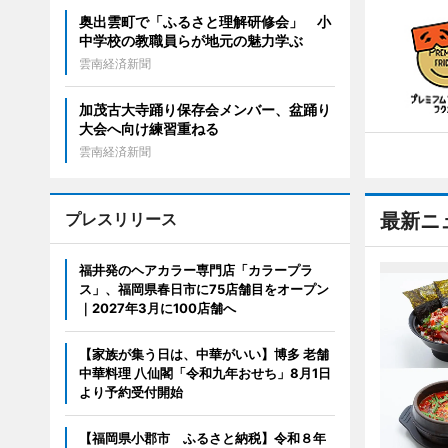
奥出雲町で「ふるさと理解研修会」 小
中学校の教職員らが地元の魅力学ぶ
雲南経済新聞
加茂古大寺踊り保存会メンバー、盆踊り
大会へ向け練習重ねる
雲南経済新聞
プレスリリース
最新ニ
福井発のヘアカラー専門店「カラープラ
ス」、福岡県春日市に75店舗目をオープン
｜2027年3月に100店舗へ
【家族が集う日は、中華がいい】博多 老舗
中華料理 八仙閣「令和九年おせち」8月1日
より予約受付開始
【福岡県小郡市 ふるさと納税】令和８年