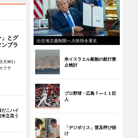
ー」とグ
出生地主義制限へ大統領令署名
タンプラ
米イスラエル船舶の航行禁
区天神2）
止検討
カラサ
プロ野球・広島７―１１巨
人
銀だこハイ
留米立花う
「デジポリス」普及呼び掛
け