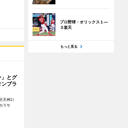
プロ野球・オリックス１―
３楽天
もっと見る
ー」とグ
タンプラ
区天神2）
カラサ