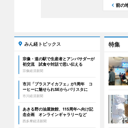
前の
みん経トピックス
特集
宗像・道の駅で生産者とアンバサダーが
初交流 試食や対話で思い伝える
宗像経済新聞
市川「プラスアイカフェ」が1周年 コ
ーヒーに魅せられSEからバリスタに
市川経済新聞
あきる野の油屋旅館、115周年へ向け記
念企画 オンラインギャラリーなど
西多摩経済新聞