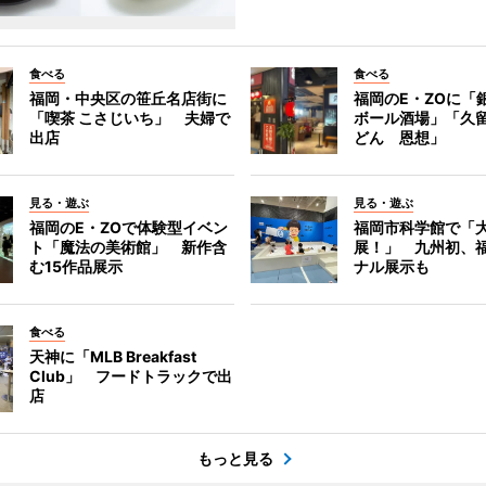
食べる
食べる
福岡・中央区の笹丘名店街に
福岡のE・ZOに「
「喫茶 こさじいち」 夫婦で
ボール酒場」「久
出店
どん 恩想」
見る・遊ぶ
見る・遊ぶ
福岡のE・ZOで体験型イベン
福岡市科学館で「
ト「魔法の美術館」 新作含
展！」 九州初、
む15作品展示
ナル展示も
食べる
天神に「MLB Breakfast
Club」 フードトラックで出
店
もっと見る