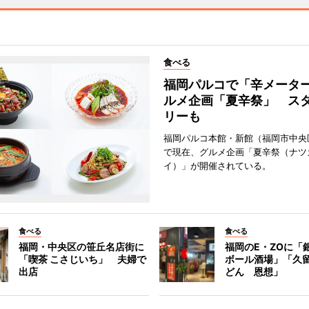
食べる
福岡パルコで「辛メータ
ルメ企画「夏辛祭」 ス
リーも
福岡パルコ本館・新館（福岡市中央
で現在、グルメ企画「夏辛祭（ナツ
イ）」が開催されている。
食べる
食べる
福岡・中央区の笹丘名店街に
福岡のE・ZOに「
「喫茶 こさじいち」 夫婦で
ボール酒場」「久
出店
どん 恩想」