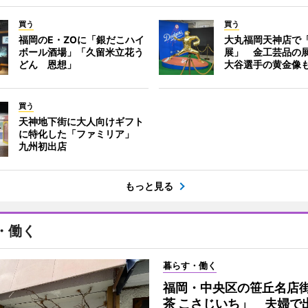
買う
買う
福岡のE・ZOに「銀だこハイ
大丸福岡天神店で
ボール酒場」「久留米立花う
展」 金工芸品の
どん 恩想」
大谷選手の黄金像
買う
天神地下街に大人向けギフト
に特化した「ファミリア」
九州初出店
もっと見る
・働く
暮らす・働く
福岡・中央区の笹丘名店
茶 こさじいち」 夫婦で