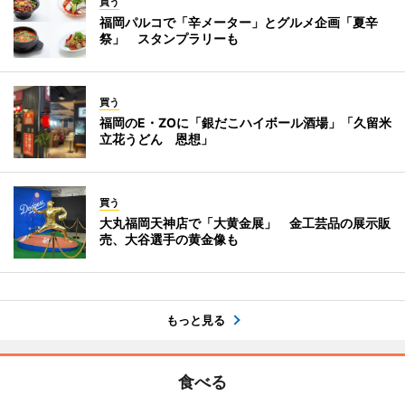
買う
福岡パルコで「辛メーター」とグルメ企画「夏辛
祭」 スタンプラリーも
買う
福岡のE・ZOに「銀だこハイボール酒場」「久留米
立花うどん 恩想」
買う
大丸福岡天神店で「大黄金展」 金工芸品の展示販
売、大谷選手の黄金像も
もっと見る
食べる