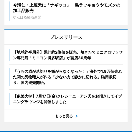
今帰仁・上運天に「ナギッコ」 島ラッキョウやモズクの
加工品販売
やんばる経済新聞
プレスリリース
【地球約半周分】累計約2億個を販売、焼きたてミニクロワッサ
ン専門店「ミニヨン博多駅店」が開店30周年
「うちの猫が爪切りを嫌がらなくなった！」海外で1.9万個売れ
た関の刃物職人が作る「少ない力で静かに切れる」猫用爪切
り、国内発売開始。
【叡啓大学】7月17日(金)クレシーニ・アン氏をお招きしてイブ
ニングラウンジを開催しました
もっと見る