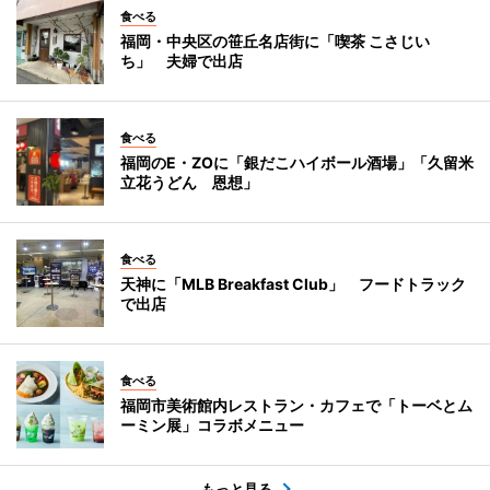
食べる
福岡・中央区の笹丘名店街に「喫茶 こさじい
ち」 夫婦で出店
食べる
福岡のE・ZOに「銀だこハイボール酒場」「久留米
立花うどん 恩想」
食べる
天神に「MLB Breakfast Club」 フードトラック
で出店
食べる
福岡市美術館内レストラン・カフェで「トーベとム
ーミン展」コラボメニュー
もっと見る