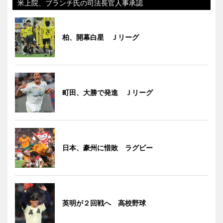
米上院、ブランチ氏の司法長官人事承認
柏、開幕白星 Ｊリーグ
町田、大勝で発進 Ｊリーグ
日本、豪州に惜敗 ラグビー
英明が２回戦へ 高校野球