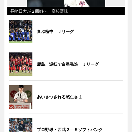
長崎日大が２回戦へ 高校野球
喜ぶ植中 Ｊリーグ
鹿島、逆転で白星発進 Ｊリーグ
あいさつされる悠仁さま
プロ野球・西武２―５ソフトバンク