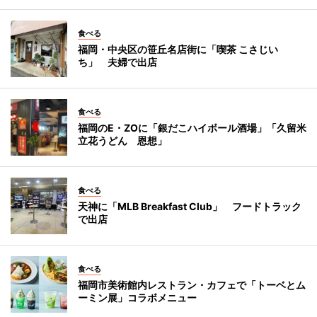
食べる
福岡・中央区の笹丘名店街に「喫茶 こさじい
ち」 夫婦で出店
食べる
福岡のE・ZOに「銀だこハイボール酒場」「久留米
立花うどん 恩想」
食べる
天神に「MLB Breakfast Club」 フードトラック
で出店
食べる
福岡市美術館内レストラン・カフェで「トーベとム
ーミン展」コラボメニュー