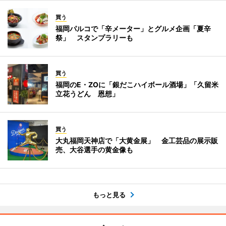
買う
福岡パルコで「辛メーター」とグルメ企画「夏辛
祭」 スタンプラリーも
買う
福岡のE・ZOに「銀だこハイボール酒場」「久留米
立花うどん 恩想」
買う
大丸福岡天神店で「大黄金展」 金工芸品の展示販
売、大谷選手の黄金像も
もっと見る