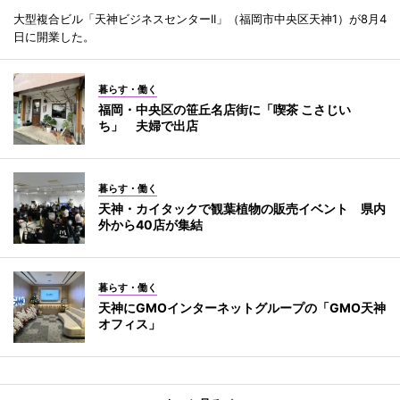
大型複合ビル「天神ビジネスセンターII」（福岡市中央区天神1）が8月4
日に開業した。
暮らす・働く
福岡・中央区の笹丘名店街に「喫茶 こさじい
ち」 夫婦で出店
暮らす・働く
天神・カイタックで観葉植物の販売イベント 県内
外から40店が集結
暮らす・働く
天神にGMOインターネットグループの「GMO天神
オフィス」