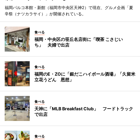
福岡パルコ本館・新館（福岡市中央区天神2）で現在、グルメ企画「夏
辛祭（ナツカラサイ）」が開催されている。
食べる
福岡・中央区の笹丘名店街に「喫茶 こさじい
ち」 夫婦で出店
食べる
福岡のE・ZOに「銀だこハイボール酒場」「久留米
立花うどん 恩想」
食べる
天神に「MLB Breakfast Club」 フードトラック
で出店
食べる