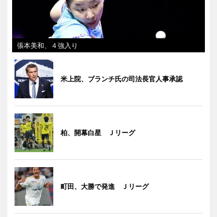
張本美和、４強入り
米上院、ブランチ氏の司法長官人事承認
柏、開幕白星 Ｊリーグ
町田、大勝で発進 Ｊリーグ