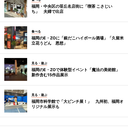
福岡・中央区の笹丘名店街に「喫茶 こさじい
ち」 夫婦で出店
食べる
福岡のE・ZOに「銀だこハイボール酒場」「久留米
立花うどん 恩想」
見る・遊ぶ
福岡のE・ZOで体験型イベント「魔法の美術館」
新作含む15作品展示
見る・遊ぶ
福岡市科学館で「大ピンチ展！」 九州初、福岡オ
リジナル展示も