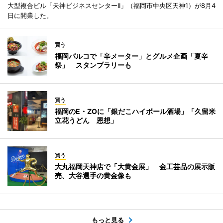
大型複合ビル「天神ビジネスセンターII」（福岡市中央区天神1）が8月4
日に開業した。
買う
福岡パルコで「辛メーター」とグルメ企画「夏辛
祭」 スタンプラリーも
買う
福岡のE・ZOに「銀だこハイボール酒場」「久留米
立花うどん 恩想」
買う
大丸福岡天神店で「大黄金展」 金工芸品の展示販
売、大谷選手の黄金像も
もっと見る