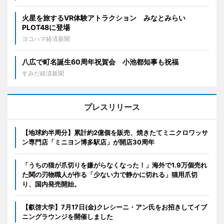
火星を旅するVR体験アトラクション みなとみらい
PLOT48に登場
ヨコハマ経済新聞
八広で町名誕生60周年祝賀会 小池都知事も祝福
すみだ経済新聞
プレスリリース
【地球約半周分】累計約2億個を販売、焼きたてミニクロワッサ
ン専門店「ミニヨン博多駅店」が開店30周年
「うちの猫が爪切りを嫌がらなくなった！」海外で1.9万個売れ
た関の刃物職人が作る「少ない力で静かに切れる」猫用爪切
り、国内発売開始。
【叡啓大学】7月17日(金)クレシーニ・アン氏をお招きしてイブ
ニングラウンジを開催しました