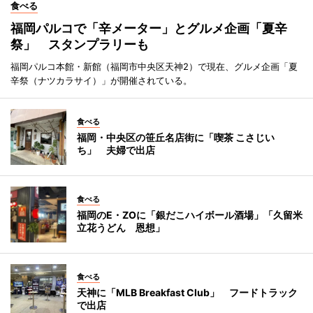
食べる
福岡パルコで「辛メーター」とグルメ企画「夏辛
祭」 スタンプラリーも
福岡パルコ本館・新館（福岡市中央区天神2）で現在、グルメ企画「夏
辛祭（ナツカラサイ）」が開催されている。
食べる
福岡・中央区の笹丘名店街に「喫茶 こさじい
ち」 夫婦で出店
食べる
福岡のE・ZOに「銀だこハイボール酒場」「久留米
立花うどん 恩想」
食べる
天神に「MLB Breakfast Club」 フードトラック
で出店