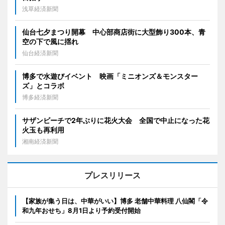
浅草経済新聞
仙台七夕まつり開幕 中心部商店街に大型飾り300本、青
空の下で風に揺れ
仙台経済新聞
博多で水遊びイベント 映画「ミニオンズ＆モンスター
ズ」とコラボ
博多経済新聞
サザンビーチで2年ぶりに花火大会 全国で中止になった花
火玉も再利用
湘南経済新聞
プレスリリース
【家族が集う日は、中華がいい】博多 老舗中華料理 八仙閣「令
和九年おせち」8月1日より予約受付開始