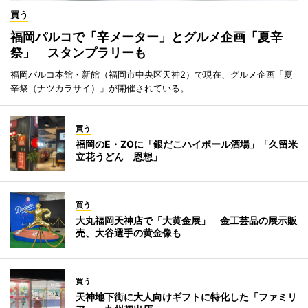
買う
福岡パルコで「辛メーター」とグルメ企画「夏辛
祭」 スタンプラリーも
福岡パルコ本館・新館（福岡市中央区天神2）で現在、グルメ企画「夏
辛祭（ナツカラサイ）」が開催されている。
買う
福岡のE・ZOに「銀だこハイボール酒場」「久留米
立花うどん 恩想」
買う
大丸福岡天神店で「大黄金展」 金工芸品の展示販
売、大谷選手の黄金像も
買う
天神地下街に大人向けギフトに特化した「ファミリ