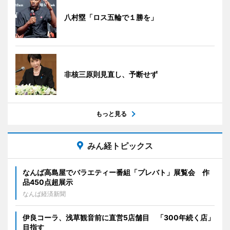
八村塁「ロス五輪で１勝を」
非核三原則見直し、予断せず
もっと見る
みん経トピックス
なんば高島屋でバラエティー番組「プレバト」展覧会 作
品450点超展示
なんば経済新聞
伊良コーラ、浅草観音前に直営5店舗目 「300年続く店」
目指す