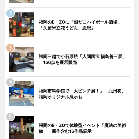
福岡のE・ZOに「銀だこハイボール酒場」
「久留米立花うどん 恩想」
福岡三越で小石原焼「人間国宝 福島善三展」
156点を展示販売
福岡市科学館で「大ピンチ展！」 九州初、
福岡オリジナル展示も
福岡のE・ZOで体験型イベント「魔法の美術
館」 新作含む15作品展示