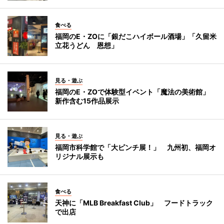
食べる
福岡のE・ZOに「銀だこハイボール酒場」「久留米
立花うどん 恩想」
見る・遊ぶ
福岡のE・ZOで体験型イベント「魔法の美術館」
新作含む15作品展示
見る・遊ぶ
福岡市科学館で「大ピンチ展！」 九州初、福岡オ
リジナル展示も
食べる
天神に「MLB Breakfast Club」 フードトラック
で出店