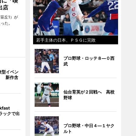
街に「喫
出店
笹丘1）が
たった。
若手主体の日本、ＰＳＧに完敗
プロ野球・ロッテ８―０西
武
験型イベン
」 新作含
仙台育英が２回戦へ 高校
野球
fast
トラックで出
プロ野球・中日４―１ヤク
ルト