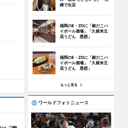
婦で出店
福岡のE・ZOに「銀だこハ
イボール酒場」「久留米立
花うどん 恩想」
福岡のE・ZOに「銀だこハ
イボール酒場」「久留米立
花うどん 恩想」
もっと見る
ワールドフォトニュース