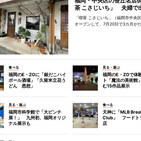
福岡・中央区の笹丘名店
茶 こさじいち」 夫婦で
「喫茶 こさじいち」（福岡市中央区
オープンして、7月20日で3カ月が
食べる
見る・遊ぶ
福岡のE・ZOに「銀だこハイ
福岡のE・ZOで体
ボール酒場」「久留米立花う
ト「魔法の美術館
どん 恩想」
む15作品展示
見る・遊ぶ
食べる
福岡市科学館で「大ピンチ
天神に「MLB Break
展！」 九州初、福岡オリジ
Club」 フード
ナル展示も
店