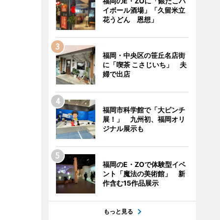
福岡のE・ZOに「銀だこハ
イボール酒場」「久留米立
花うどん 恩想」
福岡・中央区の笹丘名店街
に「喫茶 こさじいち」 夫
婦で出店
福岡市科学館で「大ピンチ
展！」 九州初、福岡オリ
ジナル展示も
福岡のE・ZOで体験型イベ
ント「魔法の美術館」 新
作含む15作品展示
もっと見る