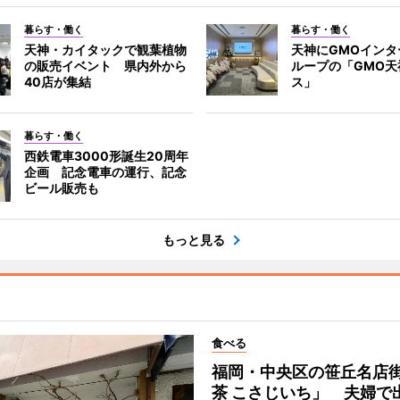
暮らす・働く
暮らす・働く
天神・カイタックで観葉植物
天神にGMOインタ
の販売イベント 県内外から
ループの「GMO天
40店が集結
ス」
暮らす・働く
西鉄電車3000形誕生20周年
企画 記念電車の運行、記念
ビール販売も
もっと見る
食べる
福岡・中央区の笹丘名店
茶 こさじいち」 夫婦で