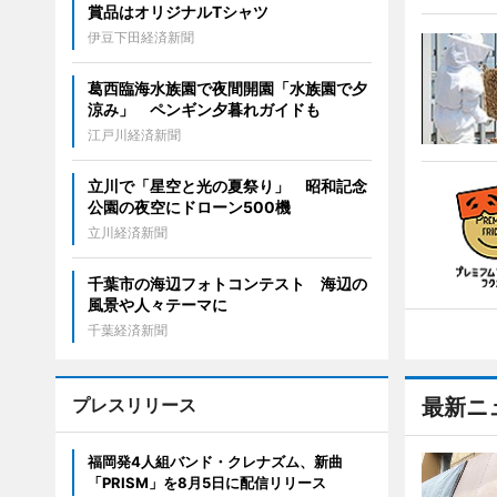
賞品はオリジナルTシャツ
伊豆下田経済新聞
葛西臨海水族園で夜間開園「水族園で夕
涼み」 ペンギン夕暮れガイドも
江戸川経済新聞
立川で「星空と光の夏祭り」 昭和記念
公園の夜空にドローン500機
立川経済新聞
千葉市の海辺フォトコンテスト 海辺の
風景や人々テーマに
千葉経済新聞
プレスリリース
最新ニ
福岡発4人組バンド・クレナズム、新曲
「PRISM」を8月5日に配信リリース