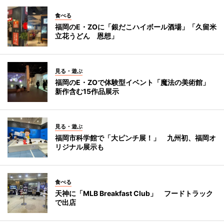
食べる
福岡のE・ZOに「銀だこハイボール酒場」「久留米
立花うどん 恩想」
見る・遊ぶ
福岡のE・ZOで体験型イベント「魔法の美術館」
新作含む15作品展示
見る・遊ぶ
福岡市科学館で「大ピンチ展！」 九州初、福岡オ
リジナル展示も
食べる
天神に「MLB Breakfast Club」 フードトラック
で出店