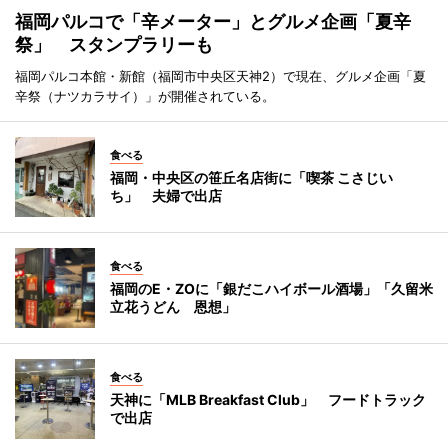
福岡パルコで「辛メーター」とグルメ企画「夏辛
祭」 スタンプラリーも
福岡パルコ本館・新館（福岡市中央区天神2）で現在、グルメ企画「夏
辛祭（ナツカラサイ）」が開催されている。
食べる
福岡・中央区の笹丘名店街に「喫茶 こさじい
ち」 夫婦で出店
食べる
福岡のE・ZOに「銀だこハイボール酒場」「久留米
立花うどん 恩想」
食べる
天神に「MLB Breakfast Club」 フードトラック
で出店