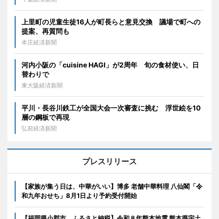
上里町の児童生徒16人が町長らと意見交換 議場で町への
提案、再質問も
本庄経済新聞
河内小阪の「cuisine HAGI」が2周年 旬の食材使い、日
替わりで
東大阪経済新聞
平川・長谷川鉄工が全国大会一次審査に挑む 浮世絵を10
層の鋼板で再現
弘前経済新聞
プレスリリース
【家族が集う日は、中華がいい】博多 老舗中華料理 八仙閣「令
和九年おせち」8月1日より予約受付開始
【福岡県小郡市 ふるさと納税】令和８年熊本地震 熊本県宇土