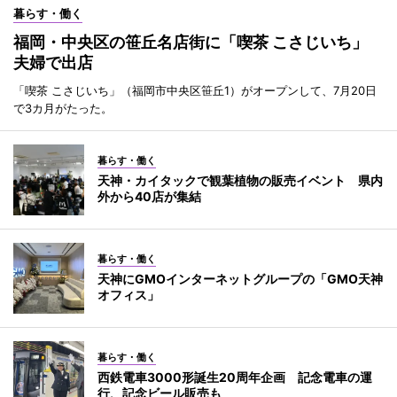
暮らす・働く
福岡・中央区の笹丘名店街に「喫茶 こさじいち」
夫婦で出店
「喫茶 こさじいち」（福岡市中央区笹丘1）がオープンして、7月20日
で3カ月がたった。
暮らす・働く
天神・カイタックで観葉植物の販売イベント 県内
外から40店が集結
暮らす・働く
天神にGMOインターネットグループの「GMO天神
オフィス」
暮らす・働く
西鉄電車3000形誕生20周年企画 記念電車の運
行、記念ビール販売も