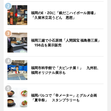
福岡のE・ZOに「銀だこハイボール酒場」
「久留米立花うどん 恩想」
福岡三越で小石原焼「人間国宝 福島善三展」
156点を展示販売
福岡市科学館で「大ピンチ展！」 九州初、
福岡オリジナル展示も
福岡パルコで「辛メーター」とグルメ企画
「夏辛祭」 スタンプラリーも