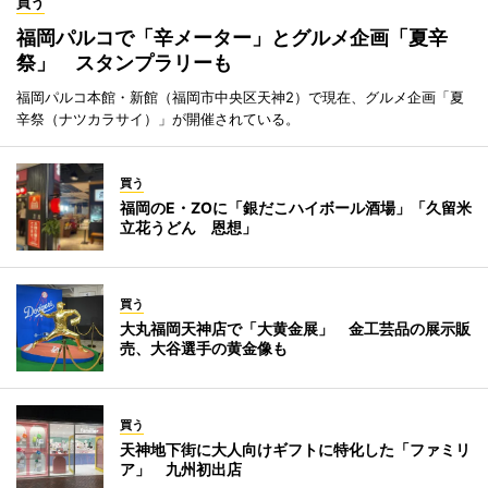
買う
福岡パルコで「辛メーター」とグルメ企画「夏辛
祭」 スタンプラリーも
福岡パルコ本館・新館（福岡市中央区天神2）で現在、グルメ企画「夏
辛祭（ナツカラサイ）」が開催されている。
買う
福岡のE・ZOに「銀だこハイボール酒場」「久留米
立花うどん 恩想」
買う
大丸福岡天神店で「大黄金展」 金工芸品の展示販
売、大谷選手の黄金像も
買う
天神地下街に大人向けギフトに特化した「ファミリ
ア」 九州初出店