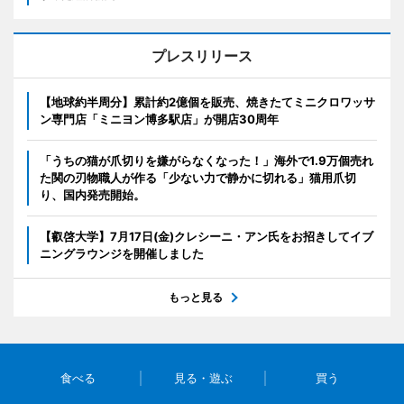
プレスリリース
【地球約半周分】累計約2億個を販売、焼きたてミニクロワッサ
ン専門店「ミニヨン博多駅店」が開店30周年
「うちの猫が爪切りを嫌がらなくなった！」海外で1.9万個売れ
た関の刃物職人が作る「少ない力で静かに切れる」猫用爪切
り、国内発売開始。
【叡啓大学】7月17日(金)クレシーニ・アン氏をお招きしてイブ
ニングラウンジを開催しました
もっと見る
食べる
見る・遊ぶ
買う