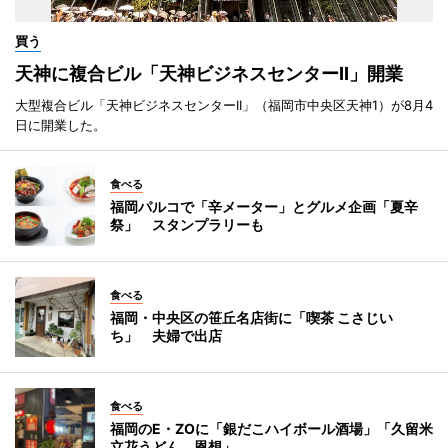
買う
天神に複合ビル「天神ビジネスセンターII」開業
大型複合ビル「天神ビジネスセンターII」（福岡市中央区天神1）が8月4
日に開業した。
食べる
福岡パルコで「辛メーター」とグルメ企画「夏辛
祭」 スタンプラリーも
食べる
福岡・中央区の笹丘名店街に「喫茶 こさじい
ち」 夫婦で出店
食べる
福岡のE・ZOに「銀だこハイボール酒場」「久留米
立花うどん 恩想」