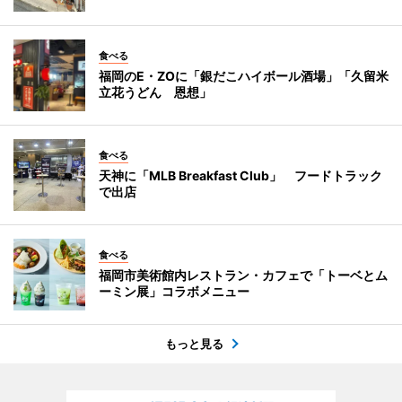
食べる
福岡のE・ZOに「銀だこハイボール酒場」「久留米
立花うどん 恩想」
食べる
天神に「MLB Breakfast Club」 フードトラック
で出店
食べる
福岡市美術館内レストラン・カフェで「トーベとム
ーミン展」コラボメニュー
もっと見る