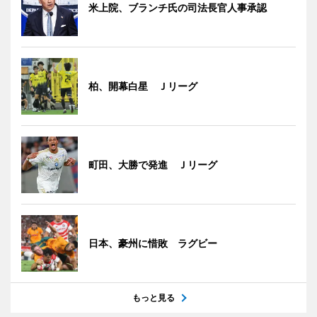
米上院、ブランチ氏の司法長官人事承認
柏、開幕白星 Ｊリーグ
町田、大勝で発進 Ｊリーグ
日本、豪州に惜敗 ラグビー
もっと見る