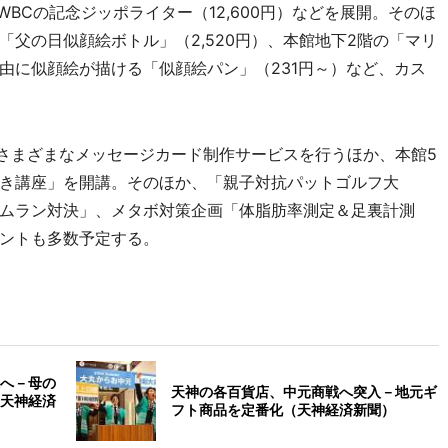
BCの記念ジッポライター（12,600円）などを展開。そのほ
父の日似顔絵ボトル」（2,520円）、本館地下2階の「マリ
由に似顔絵が描ける「似顔絵パン」（231円～）など、カス
にさまざまなメッセージカード制作サービスを行うほか、本館5
き講座」を開講。そのほか、「親子対抗パットゴルフ大
ムラン対決」、メタボ対策企画「体脂肪率測定＆足裏計測
ントも多数予定する。
へ－母の
天神の各百貨店、中元商戦へ突入－地元ギ
天神経済
フト商品を定番化（天神経済新聞）