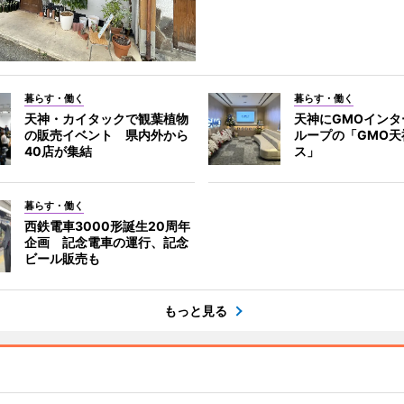
暮らす・働く
暮らす・働く
天神・カイタックで観葉植物
天神にGMOインタ
の販売イベント 県内外から
ループの「GMO天
40店が集結
ス」
暮らす・働く
西鉄電車3000形誕生20周年
企画 記念電車の運行、記念
ビール販売も
もっと見る