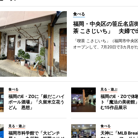
食べる
福岡・中央区の笹丘名店
茶 こさじいち」 夫婦で
「喫茶 こさじいち」（福岡市中央区
オープンして、7月20日で3カ月が
食べる
見る・遊ぶ
福岡のE・ZOに「銀だこハイ
福岡のE・ZOで体
ボール酒場」「久留米立花う
ト「魔法の美術館
どん 恩想」
む15作品展示
見る・遊ぶ
食べる
福岡市科学館で「大ピンチ
天神に「MLB Break