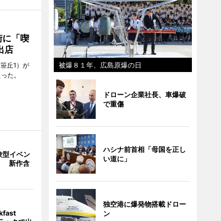
街に「喫
出店
被爆８１年、広島原爆の日
笹丘1）が
たった。
ドローン企業社長、車爆破
で重傷
ハシナ前首相「母国を正し
験型イベン
い道に」
」 新作含
独空港に爆発物搭載ドロー
fast
ン