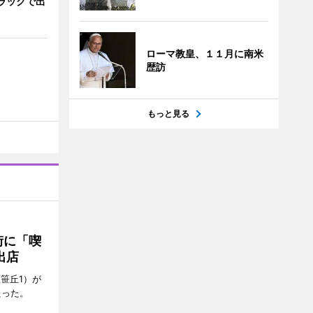
トラックで出
ローマ教皇、１１月に南米
歴訪
もっと見る
街に「喫
出店
笹丘1）が
たった。