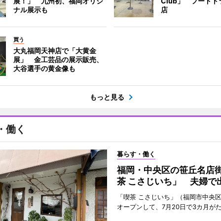
展！」 九州初、福岡オリジ
Club」 フード
ナル展示も
店
買う
大丸福岡天神店で「大黄金
展」 金工芸品の展示販売、
大谷選手の黄金像も
もっと見る
・働く
暮らす・働く
福岡・中央区の笹丘名店
茶 こさじいち」 夫婦で
「喫茶 こさじいち」（福岡市中央区
オープンして、7月20日で3カ月が