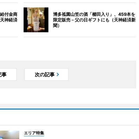
給付金商
博多祗園山笠の酒「櫛田入り」、459本を
天神経済
限定販売－父の日ギフトにも（天神経済新
聞）
記事
次の記事
エリア特集