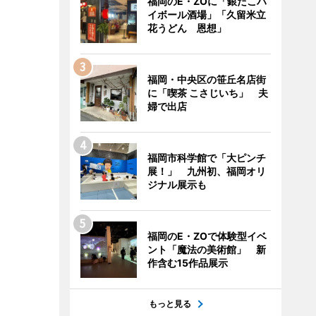
福岡のE・ZOに「銀だこハ
イボール酒場」「久留米立
花うどん 恩想」
福岡・中央区の笹丘名店街
に「喫茶 こさじいち」 夫
婦で出店
福岡市科学館で「大ピンチ
展！」 九州初、福岡オリ
ジナル展示も
福岡のE・ZOで体験型イベ
ント「魔法の美術館」 新
作含む15作品展示
もっと見る