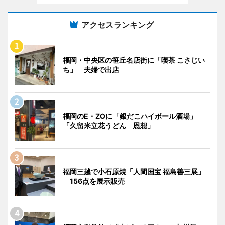
アクセスランキング
福岡・中央区の笹丘名店街に「喫茶 こさじい
ち」 夫婦で出店
福岡のE・ZOに「銀だこハイボール酒場」
「久留米立花うどん 恩想」
福岡三越で小石原焼「人間国宝 福島善三展」
156点を展示販売