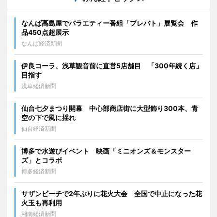
なんば高島屋でバラエティー番組「プレバト」展覧会 作
品450点超展示
なんば経済新聞
伊良コーラ、浅草観音前に直営5店舗目 「300年続く店」
目指す
浅草経済新聞
仙台七夕まつり開幕 中心部商店街に大型飾り300本、青
空の下で風に揺れ
仙台経済新聞
博多で水遊びイベント 映画「ミニオンズ＆モンスター
ズ」とコラボ
博多経済新聞
サザンビーチで2年ぶりに花火大会 全国で中止になった花
火玉も再利用
湘南経済新聞