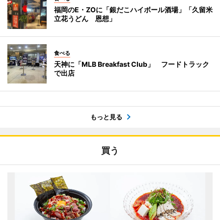
福岡のE・ZOに「銀だこハイボール酒場」「久留米
立花うどん 恩想」
食べる
天神に「MLB Breakfast Club」 フードトラック
で出店
もっと見る
買う