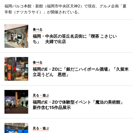
福岡パルコ本館・新館（福岡市中央区天神2）で現在、グルメ企画「夏
辛祭（ナツカラサイ）」が開催されている。
食べる
福岡・中央区の笹丘名店街に「喫茶 こさじい
ち」 夫婦で出店
食べる
福岡のE・ZOに「銀だこハイボール酒場」「久留米
立花うどん 恩想」
見る・遊ぶ
福岡のE・ZOで体験型イベント「魔法の美術館」
新作含む15作品展示
見る・遊ぶ