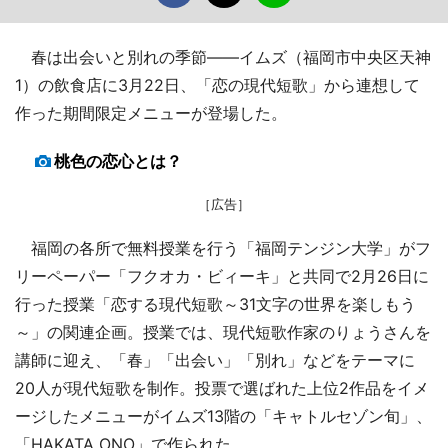
春は出会いと別れの季節――イムズ（福岡市中央区天神
1）の飲食店に3月22日、「恋の現代短歌」から連想して
作った期間限定メニューが登場した。
桃色の恋心とは？
［広告］
福岡の各所で無料授業を行う「福岡テンジン大学」がフ
リーペーパー「フクオカ・ビィーキ」と共同で2月26日に
行った授業「恋する現代短歌～31文字の世界を楽しもう
～」の関連企画。授業では、現代短歌作家のりょうさんを
講師に迎え、「春」「出会い」「別れ」などをテーマに
20人が現代短歌を制作。投票で選ばれた上位2作品をイメ
ージしたメニューがイムズ13階の「キャトルセゾン旬」、
「HAKATA ONO」で作られた。