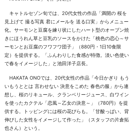
キャトルセゾン旬では、20代女性の作品「満開の 桜を
見上げて 撮る写真 君にメールを 送る口実」からメニュー
化。サーモンと豆腐を練り状にしたハート型のオーブン焼
きにほうれん草と豆乳のソースをかけた「桃色の恋心～サ
ーモンとお豆腐のフワフワ団子」（880円・1日10食限
定）を提供する。「ふんわりした食感が特徴。淡い色使い
で春をイメージした」と池田洋子店長。
HAKATA ONOでは、20代女性の作品「今日かぎり もう
いもうととは 言わせない 決意をこめた 春色の服」から連
想し、桜のリキュール、クランベリージュース、白ワイン
を使ったカクテル「恋風～乙女の決意～」（780円）を提
供する。トッピングには桜の花びらも。「甘酸っぱい、背
伸びした女性をイメージして作った」（スタッフの片倉拓
也さん）という。