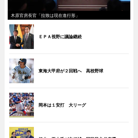
木原官房長官「拉致は現在進行形」
ＥＰＡ視野に議論継続
東海大甲府が２回戦へ 高校野球
岡本は１安打 大リーグ