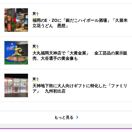
買う
福岡のE・ZOに「銀だこハイボール酒場」「久留米
立花うどん 恩想」
買う
大丸福岡天神店で「大黄金展」 金工芸品の展示販
売、大谷選手の黄金像も
買う
天神地下街に大人向けギフトに特化した「ファミリ
ア」 九州初出店
もっと見る