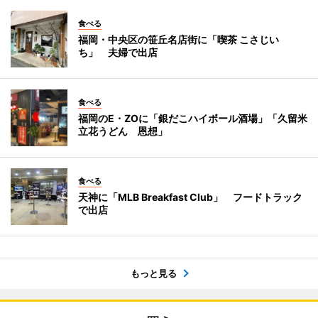
食べる
福岡・中央区の笹丘名店街に「喫茶 こさじい
ち」 夫婦で出店
食べる
福岡のE・ZOに「銀だこハイボール酒場」「久留米
立花うどん 恩想」
食べる
天神に「MLB Breakfast Club」 フードトラック
で出店
もっと見る