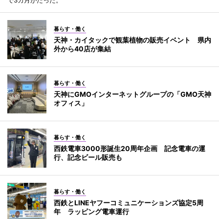
で3カ月がたった。
暮らす・働く
天神・カイタックで観葉植物の販売イベント 県内
外から40店が集結
暮らす・働く
天神にGMOインターネットグループの「GMO天神
オフィス」
暮らす・働く
西鉄電車3000形誕生20周年企画 記念電車の運
行、記念ビール販売も
暮らす・働く
西鉄とLINEヤフーコミュニケーションズ協定5周
年 ラッピング電車運行