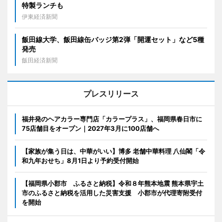
特製ランチも
伊東経済新聞
飯田線大学、飯田線缶バッジ第2弾「開運セット」など5種
発売
飯田経済新聞
プレスリリース
福井発のヘアカラー専門店「カラープラス」、福岡県春日市に
75店舗目をオープン｜2027年3月に100店舗へ
【家族が集う日は、中華がいい】博多 老舗中華料理 八仙閣「令
和九年おせち」8月1日より予約受付開始
【福岡県小郡市 ふるさと納税】令和８年熊本地震 熊本県宇土
市のふるさと納税を活用した災害支援 小郡市が代理寄附受付
を開始