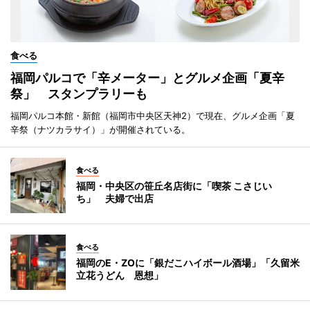
食べる
福岡パルコで「辛メーター」とグルメ企画「夏辛
祭」 スタンプラリーも
福岡パルコ本館・新館（福岡市中央区天神2）で現在、グルメ企画「夏
辛祭（ナツカラサイ）」が開催されている。
食べる
福岡・中央区の笹丘名店街に「喫茶 こさじい
ち」 夫婦で出店
食べる
福岡のE・ZOに「銀だこハイボール酒場」「久留米
立花うどん 恩想」