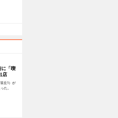
街に「喫
出店
笹丘1）が
たった。