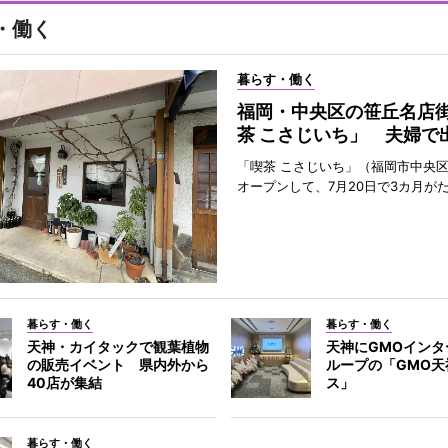
・働く
暮らす・働く
福岡・中央区の笹丘名店
茶 こさじいち」 夫婦で
「喫茶 こさじいち」（福岡市中央区
オープンして、7月20日で3カ月が
暮らす・働く
暮らす・働く
天神・カイタックで観葉植物
天神にGMOインタ
の販売イベント 県内外から
ループの「GMO天
40店が集結
ス」
暮らす・働く