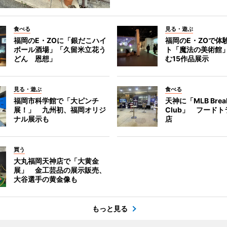
食べる
見る・遊ぶ
福岡のE・ZOに「銀だこハイ
福岡のE・ZOで体
ボール酒場」「久留米立花う
ト「魔法の美術館
どん 恩想」
む15作品展示
見る・遊ぶ
食べる
福岡市科学館で「大ピンチ
天神に「MLB Break
展！」 九州初、福岡オリジ
Club」 フード
ナル展示も
店
買う
大丸福岡天神店で「大黄金
展」 金工芸品の展示販売、
大谷選手の黄金像も
もっと見る