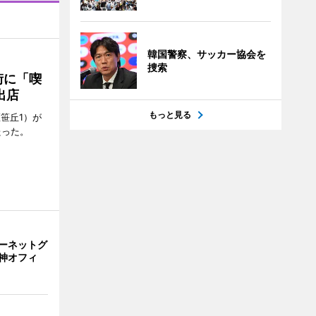
韓国警察、サッカー協会を
捜索
街に「喫
出店
もっと見る
笹丘1）が
たった。
ーネットグ
神オフィ