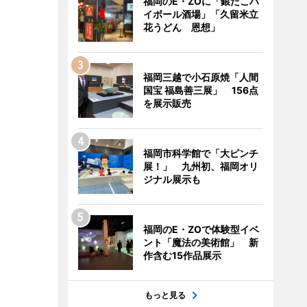
福岡のE・ZOに「銀だこハ
イボール酒場」「久留米立
花うどん 恩想」
福岡三越で小石原焼「人間
国宝 福島善三展」 156点
を展示販売
福岡市科学館で「大ピンチ
展！」 九州初、福岡オリ
ジナル展示も
福岡のE・ZOで体験型イベ
ント「魔法の美術館」 新
作含む15作品展示
もっと見る