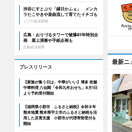
渋谷にすとぷり「縁日かふぇ」 メンカ
ラたこやきや楽曲流して育てたイチゴも
シブヤ経済新聞
広島・おりづるタワーで被爆81年特別企
画 屋上演奏や手紙企画も
広島経済新聞
最新ニ
プレスリリース
【家族が集う日は、中華がいい】博多 老舗
中華料理 八仙閣「令和九年おせち」8月1日
より予約受付開始
【福岡県小郡市 ふるさと納税】令和８年
熊本地震 熊本県宇土市のふるさと納税を活
用した災害支援 小郡市が代理寄附受付を
開始