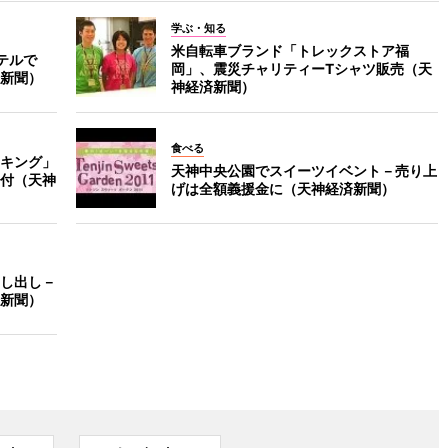
学ぶ・知る
米自転車ブランド「トレックストア福
テルで
岡」、震災チャリティーTシャツ販売（天
新聞）
神経済新聞）
食べる
キング」
天神中央公園でスイーツイベント－売り上
付（天神
げは全額義援金に（天神経済新聞）
し出し－
新聞）