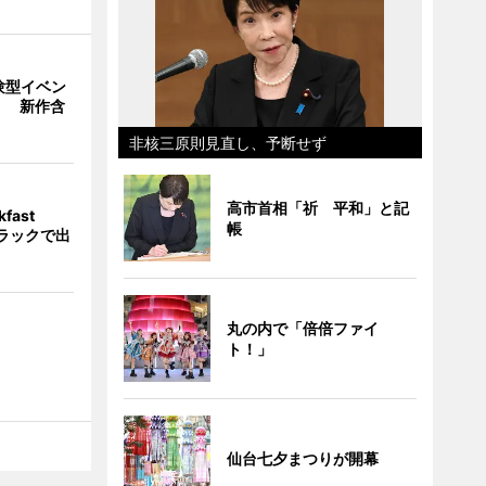
験型イベン
」 新作含
非核三原則見直し、予断せず
高市首相「祈 平和」と記
fast
帳
トラックで出
丸の内で「倍倍ファイ
ト！」
仙台七夕まつりが開幕