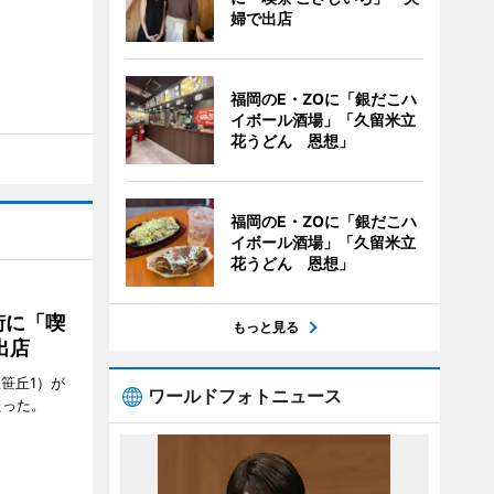
婦で出店
福岡のE・ZOに「銀だこハ
イボール酒場」「久留米立
花うどん 恩想」
福岡のE・ZOに「銀だこハ
イボール酒場」「久留米立
花うどん 恩想」
街に「喫
もっと見る
出店
笹丘1）が
ワールドフォトニュース
たった。