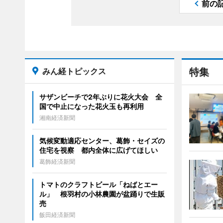
前の
みん経トピックス
特集
サザンビーチで2年ぶりに花火大会 全
国で中止になった花火玉も再利用
湘南経済新聞
気候変動適応センター、葛飾・セイズの
住宅を視察 都内全体に広げてほしい
葛飾経済新聞
トマトのクラフトビール「ねばとエー
ル」 根羽村の小林農園が盆踊りで生販
売
飯田経済新聞