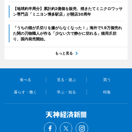
【地球約半周分】累計約2億個を販売、焼きたてミニクロワッサ
ン専門店「ミニヨン博多駅店」が開店30周年
「うちの猫が爪切りを嫌がらなくなった！」海外で1.9万個売れ
た関の刃物職人が作る「少ない力で静かに切れる」猫用爪切
り、国内発売開始。
もっと見る
食べる
見る・遊ぶ
買う
暮らす・働く
学ぶ・知る
特集