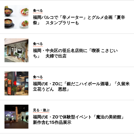
食べる
福岡パルコで「辛メーター」とグルメ企画「夏辛
祭」 スタンプラリーも
食べる
福岡・中央区の笹丘名店街に「喫茶 こさじい
ち」 夫婦で出店
食べる
福岡のE・ZOに「銀だこハイボール酒場」「久留米
立花うどん 恩想」
見る・遊ぶ
福岡のE・ZOで体験型イベント「魔法の美術館」
新作含む15作品展示