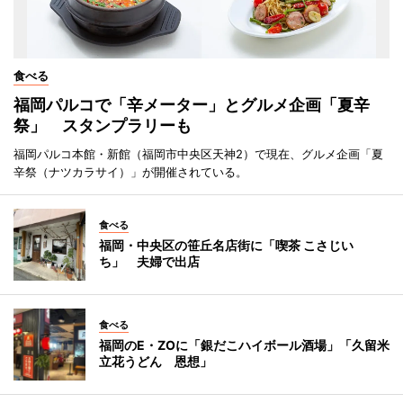
食べる
福岡パルコで「辛メーター」とグルメ企画「夏辛
祭」 スタンプラリーも
福岡パルコ本館・新館（福岡市中央区天神2）で現在、グルメ企画「夏
辛祭（ナツカラサイ）」が開催されている。
食べる
福岡・中央区の笹丘名店街に「喫茶 こさじい
ち」 夫婦で出店
食べる
福岡のE・ZOに「銀だこハイボール酒場」「久留米
立花うどん 恩想」