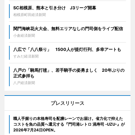
SC相模原、熊本と引き分け J3リーグ開幕
相模原町田経済新聞
関門海峡花火大会、無料エリアなしの門司側をライブ配信
小倉経済新聞
八広で「八八祭り」 1500人が提灯行列、多幸アートも
すみだ経済新聞
八戸の「騎馬打毬」、若手騎手の姿勇ましく 20年ぶりの
正式参拝も
八戸経済新聞
プレスリリース
職人手握りの本格寿司を配膳レーンでお届け。省力化で抑えた
コストを魚の品質へ還元する『門司港レトロ 渦寿司 -UZU-』が
2026年7月24日OPEN。