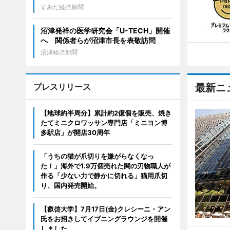
すみだ経済新聞
沼津発祥の医学研究会「U-TECH」開催
へ 関係者らが沼津市長を表敬訪問
沼津経済新聞
プレスリリース
最新ニ
【地球約半周分】累計約2億個を販売、焼き
たてミニクロワッサン専門店「ミニヨン博
多駅店」が開店30周年
「うちの猫が爪切りを嫌がらなくなっ
た！」海外で1.9万個売れた関の刃物職人が
作る「少ない力で静かに切れる」猫用爪切
り、国内発売開始。
【叡啓大学】7月17日(金)クレシーニ・アン
氏をお招きしてイブニングラウンジを開催
しました