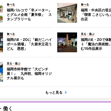
食べる
食べる
福岡パルコで「辛メーター」
福岡・中央区の笹
とグルメ企画「夏辛祭」 ス
「喫茶 こさじいち
タンプラリーも
出店
食べる
見る・遊ぶ
福岡のE・ZOに「銀だこハイ
福岡のE・ZOで体
ボール酒場」「久留米立花う
ト「魔法の美術館
どん 恩想」
む15作品展示
見る・遊ぶ
福岡市科学館で「大ピンチ
展！」 九州初、福岡オリジ
ナル展示も
もっと見る
・働く