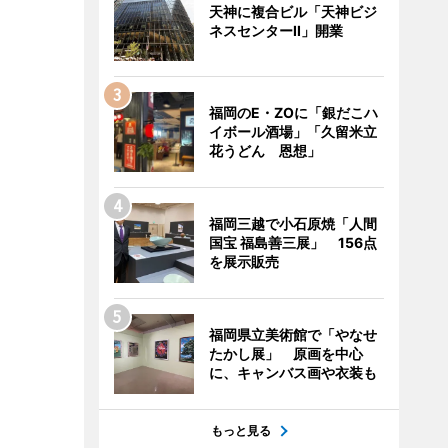
天神に複合ビル「天神ビジ
ネスセンターII」開業
福岡のE・ZOに「銀だこハ
イボール酒場」「久留米立
花うどん 恩想」
福岡三越で小石原焼「人間
国宝 福島善三展」 156点
を展示販売
福岡県立美術館で「やなせ
たかし展」 原画を中心
に、キャンバス画や衣装も
もっと見る