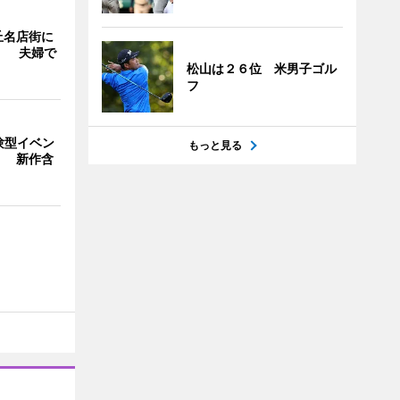
丘名店街に
」 夫婦で
松山は２６位 米男子ゴル
フ
験型イベン
もっと見る
」 新作含