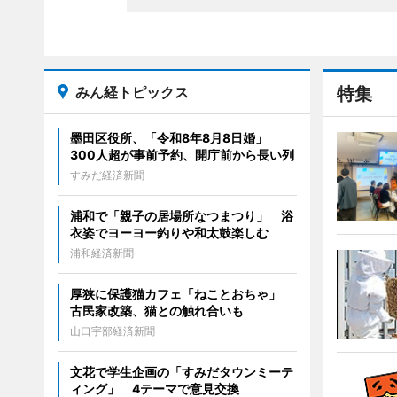
みん経トピックス
特集
墨田区役所、「令和8年8月8日婚」
300人超が事前予約、開庁前から長い列
すみだ経済新聞
浦和で「親子の居場所なつまつり」 浴
衣姿でヨーヨー釣りや和太鼓楽しむ
浦和経済新聞
厚狭に保護猫カフェ「ねことおちゃ」
古民家改築、猫との触れ合いも
山口宇部経済新聞
文花で学生企画の「すみだタウンミーテ
ィング」 4テーマで意見交換