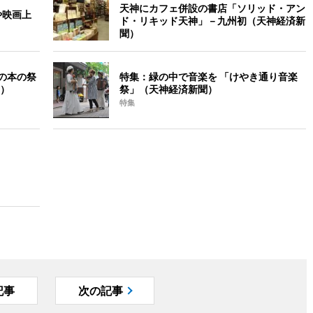
天神にカフェ併設の書店「ソリッド・アン
や映画上
ド・リキッド天神」－九州初（天神経済新
聞）
の本の祭
特集：緑の中で音楽を 「けやき通り音楽
）
祭」（天神経済新聞）
特集
記事
次の記事