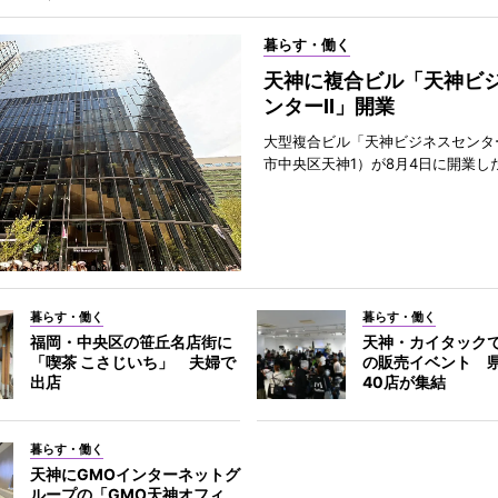
暮らす・働く
天神に複合ビル「天神ビ
ンターII」開業
大型複合ビル「天神ビジネスセンター
市中央区天神1）が8月4日に開業し
暮らす・働く
暮らす・働く
福岡・中央区の笹丘名店街に
天神・カイタック
「喫茶 こさじいち」 夫婦で
の販売イベント 
出店
40店が集結
暮らす・働く
天神にGMOインターネットグ
ループの「GMO天神オフィ