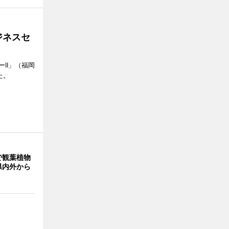
ジネスセ
II」（福岡
た。
で観葉植物
県内外から