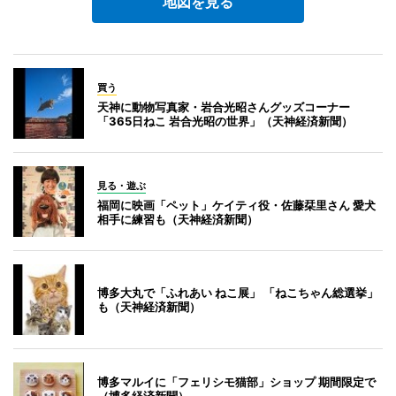
地図を見る
買う
天神に動物写真家・岩合光昭さんグッズコーナー
「365日ねこ 岩合光昭の世界」（天神経済新聞）
見る・遊ぶ
福岡に映画「ペット」ケイティ役・佐藤栞里さん 愛犬
相手に練習も（天神経済新聞）
博多大丸で「ふれあい ねこ展」 「ねこちゃん総選挙」
も（天神経済新聞）
博多マルイに「フェリシモ猫部」ショップ 期間限定で