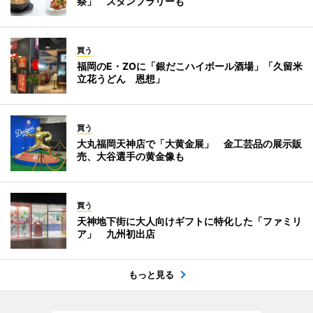
祭」 スタンプラリーも
買う
福岡のE・ZOに「銀だこハイボール酒場」「久留米
立花うどん 恩想」
買う
大丸福岡天神店で「大黄金展」 金工芸品の展示販
売、大谷選手の黄金像も
買う
天神地下街に大人向けギフトに特化した「ファミリ
ア」 九州初出店
もっと見る