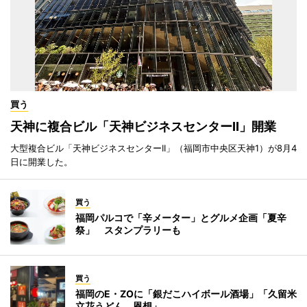
買う
天神に複合ビル「天神ビジネスセンターII」開業
大型複合ビル「天神ビジネスセンターII」（福岡市中央区天神1）が8月4
日に開業した。
買う
福岡パルコで「辛メーター」とグルメ企画「夏辛
祭」 スタンプラリーも
買う
福岡のE・ZOに「銀だこハイボール酒場」「久留米
立花うどん 恩想」