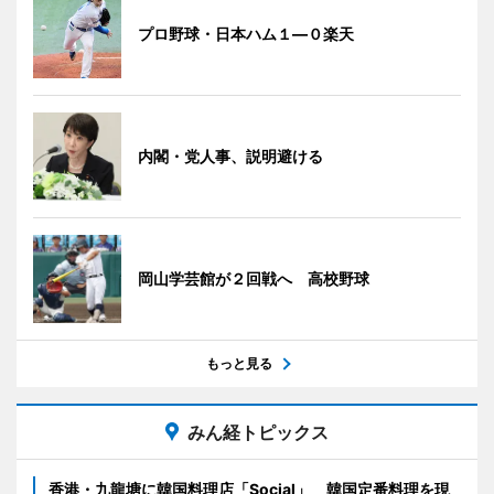
プロ野球・日本ハム１―０楽天
内閣・党人事、説明避ける
岡山学芸館が２回戦へ 高校野球
もっと見る
みん経トピックス
香港・九龍塘に韓国料理店「Social」 韓国定番料理を現