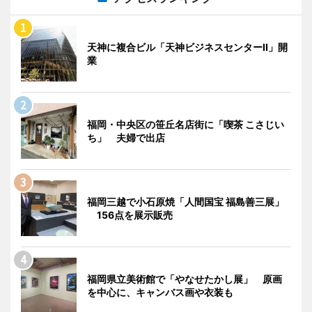
天神に複合ビル「天神ビジネスセンターII」開
業
福岡・中央区の笹丘名店街に「喫茶 こさじい
ち」 夫婦で出店
福岡三越で小石原焼「人間国宝 福島善三展」
156点を展示販売
福岡県立美術館で「やなせたかし展」 原画
を中心に、キャンバス画や衣装も