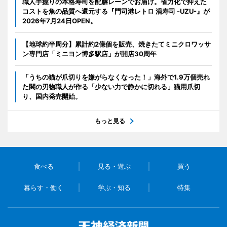
職人手握りの本格寿司を配膳レーンでお届け。省力化で抑えた
コストを魚の品質へ還元する『門司港レトロ 渦寿司 -UZU-』が
2026年7月24日OPEN。
【地球約半周分】累計約2億個を販売、焼きたてミニクロワッサ
ン専門店「ミニヨン博多駅店」が開店30周年
「うちの猫が爪切りを嫌がらなくなった！」海外で1.9万個売れ
た関の刃物職人が作る「少ない力で静かに切れる」猫用爪切
り、国内発売開始。
もっと見る
食べる
見る・遊ぶ
買う
暮らす・働く
学ぶ・知る
特集