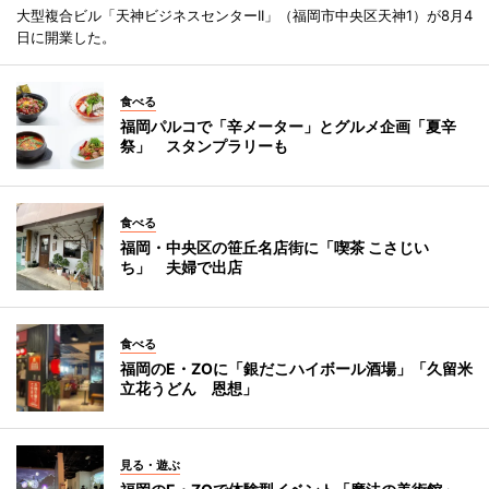
大型複合ビル「天神ビジネスセンターII」（福岡市中央区天神1）が8月4
日に開業した。
食べる
福岡パルコで「辛メーター」とグルメ企画「夏辛
祭」 スタンプラリーも
食べる
福岡・中央区の笹丘名店街に「喫茶 こさじい
ち」 夫婦で出店
食べる
福岡のE・ZOに「銀だこハイボール酒場」「久留米
立花うどん 恩想」
見る・遊ぶ