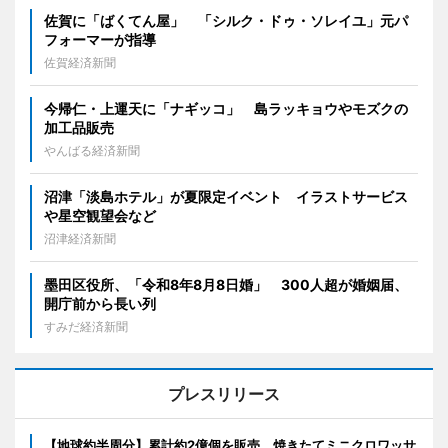
佐賀に「ばくてん屋」 「シルク・ドゥ・ソレイユ」元パ
フォーマーが指導
佐賀経済新聞
今帰仁・上運天に「ナギッコ」 島ラッキョウやモズクの
加工品販売
やんばる経済新聞
沼津「淡島ホテル」が夏限定イベント イラストサービス
や星空観望会など
沼津経済新聞
墨田区役所、「令和8年8月8日婚」 300人超が婚姻届、
開庁前から長い列
すみだ経済新聞
プレスリリース
【地球約半周分】累計約2億個を販売、焼きたてミニクロワッサ