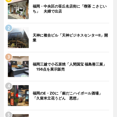
福岡・中央区の笹丘名店街に「喫茶 こさじい
ち」 夫婦で出店
天神に複合ビル「天神ビジネスセンターII」開
業
福岡三越で小石原焼「人間国宝 福島善三展」
156点を展示販売
福岡のE・ZOに「銀だこハイボール酒場」
「久留米立花うどん 恩想」