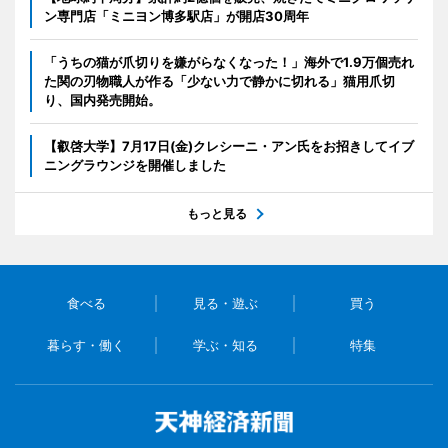
ン専門店「ミニヨン博多駅店」が開店30周年
「うちの猫が爪切りを嫌がらなくなった！」海外で1.9万個売れ
た関の刃物職人が作る「少ない力で静かに切れる」猫用爪切
り、国内発売開始。
【叡啓大学】7月17日(金)クレシーニ・アン氏をお招きしてイブ
ニングラウンジを開催しました
もっと見る
食べる
見る・遊ぶ
買う
暮らす・働く
学ぶ・知る
特集