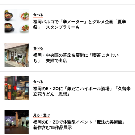
食べる
福岡パルコで「辛メーター」とグルメ企画「夏辛
祭」 スタンプラリーも
食べる
福岡・中央区の笹丘名店街に「喫茶 こさじい
ち」 夫婦で出店
食べる
福岡のE・ZOに「銀だこハイボール酒場」「久留米
立花うどん 恩想」
見る・遊ぶ
福岡のE・ZOで体験型イベント「魔法の美術館」
新作含む15作品展示