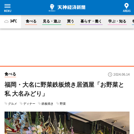
34°C
食べる
見る・遊ぶ
買う
暮らす・働く
学ぶ・知る
食べる
2024.06.14
福岡・大名に野菜鉄板焼き居酒屋「お野菜と
私 大名みどり」
グルメ
ディナー
鉄板焼き
野菜