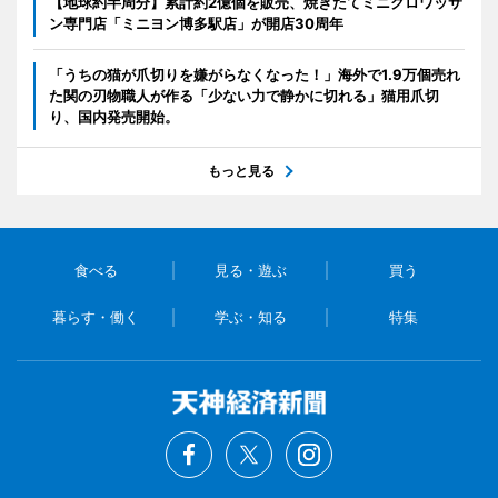
【地球約半周分】累計約2億個を販売、焼きたてミニクロワッサ
ン専門店「ミニヨン博多駅店」が開店30周年
「うちの猫が爪切りを嫌がらなくなった！」海外で1.9万個売れ
た関の刃物職人が作る「少ない力で静かに切れる」猫用爪切
り、国内発売開始。
もっと見る
食べる
見る・遊ぶ
買う
暮らす・働く
学ぶ・知る
特集