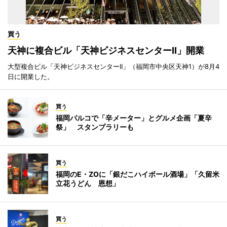
買う
天神に複合ビル「天神ビジネスセンターII」開業
大型複合ビル「天神ビジネスセンターII」（福岡市中央区天神1）が8月4
日に開業した。
買う
福岡パルコで「辛メーター」とグルメ企画「夏辛
祭」 スタンプラリーも
買う
福岡のE・ZOに「銀だこハイボール酒場」「久留米
立花うどん 恩想」
買う