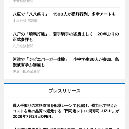
小倉経済新聞
八広で「八八祭り」 1500人が提灯行列、多幸アートも
すみだ経済新聞
八戸の「騎馬打毬」、若手騎手の姿勇ましく 20年ぶりの
正式参拝も
八戸経済新聞
河津で「ジビエバーガー体験」 小中学生30人が参加、鳥
獣被害学ぶ講座も
伊豆下田経済新聞
プレスリリース
職人手握りの本格寿司を配膳レーンでお届け。省力化で抑えた
コストを魚の品質へ還元する『門司港レトロ 渦寿司 -UZU-』が
2026年7月24日OPEN。