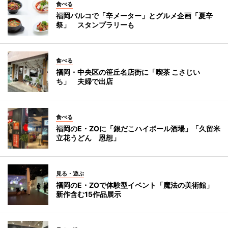
食べる
福岡パルコで「辛メーター」とグルメ企画「夏辛
祭」 スタンプラリーも
食べる
福岡・中央区の笹丘名店街に「喫茶 こさじい
ち」 夫婦で出店
食べる
福岡のE・ZOに「銀だこハイボール酒場」「久留米
立花うどん 恩想」
見る・遊ぶ
福岡のE・ZOで体験型イベント「魔法の美術館」
新作含む15作品展示