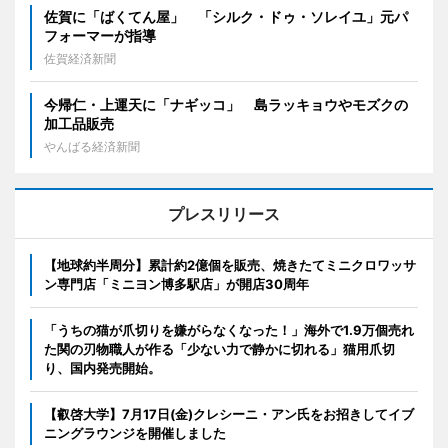
佐賀に「ばくてん屋」 「シルク・ドゥ・ソレイユ」元パ
フォーマーが指導
佐賀経済新聞
今帰仁・上運天に「ナギッコ」 島ラッキョウやモズクの
加工品販売
やんばる経済新聞
プレスリリース
【地球約半周分】累計約2億個を販売、焼きたてミニクロワッサ
ン専門店「ミニヨン博多駅店」が開店30周年
「うちの猫が爪切りを嫌がらなくなった！」海外で1.9万個売れ
た関の刃物職人が作る「少ない力で静かに切れる」猫用爪切
り、国内発売開始。
【叡啓大学】7月17日(金)クレシーニ・アン氏をお招きしてイブ
ニングラウンジを開催しました