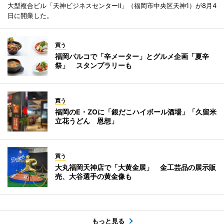
大型複合ビル「天神ビジネスセンターII」（福岡市中央区天神1）が8月4
日に開業した。
買う
福岡パルコで「辛メーター」とグルメ企画「夏辛
祭」 スタンプラリーも
買う
福岡のE・ZOに「銀だこハイボール酒場」「久留米
立花うどん 恩想」
買う
大丸福岡天神店で「大黄金展」 金工芸品の展示販
売、大谷選手の黄金像も
もっと見る