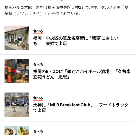
福岡パルコ本館・新館（福岡市中央区天神2）で現在、グルメ企画「夏
辛祭（ナツカラサイ）」が開催されている。
食べる
福岡・中央区の笹丘名店街に「喫茶 こさじい
ち」 夫婦で出店
食べる
福岡のE・ZOに「銀だこハイボール酒場」「久留米
立花うどん 恩想」
食べる
天神に「MLB Breakfast Club」 フードトラック
で出店
食べる