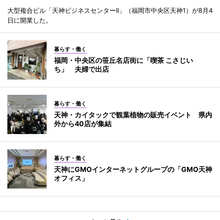
大型複合ビル「天神ビジネスセンターII」（福岡市中央区天神1）が8月4
日に開業した。
暮らす・働く
福岡・中央区の笹丘名店街に「喫茶 こさじい
ち」 夫婦で出店
暮らす・働く
天神・カイタックで観葉植物の販売イベント 県内
外から40店が集結
暮らす・働く
天神にGMOインターネットグループの「GMO天神
オフィス」