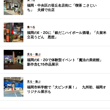
福岡・中央区の笹丘名店街に「喫茶 こさじい
ち」 夫婦で出店
食べる
福岡のE・ZOに「銀だこハイボール酒場」「久留米
立花うどん 恩想」
見る・遊ぶ
福岡のE・ZOで体験型イベント「魔法の美術館」
新作含む15作品展示
見る・遊ぶ
福岡市科学館で「大ピンチ展！」 九州初、福岡オ
リジナル展示も