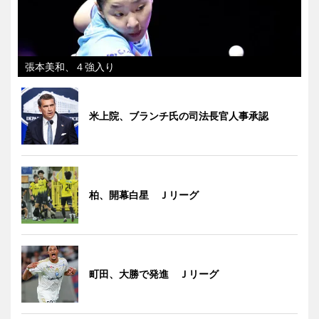
張本美和、４強入り
米上院、ブランチ氏の司法長官人事承認
柏、開幕白星 Ｊリーグ
町田、大勝で発進 Ｊリーグ