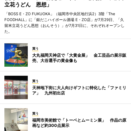
立花うどん 恩想」
「BOSS E・ZO FUKUOKA」（福岡市中央区地行浜2）3階「The
FOODHALL」に「銀だこハイボール酒場 E・ZO店」が7月29日、「久
留米立花うどん恩想（おんそう）」が7月31日に、それぞれオープンし
た。
買う
大丸福岡天神店で「大黄金展」 金工芸品の展示販
売、大谷選手の黄金像も
買う
天神地下街に大人向けギフトに特化した「ファミリ
ア」 九州初出店
買う
福岡市美術館で「トーベとムーミン展」 作品の原
画など約300点展示