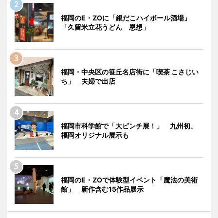
福岡のE・ZOに「銀だこハイボール酒場」
「久留米立花うどん 恩想」
福岡・中央区の笹丘名店街に「喫茶 こさじい
ち」 夫婦で出店
福岡市科学館で「大ピンチ展！」 九州初、
福岡オリジナル展示も
福岡のE・ZOで体験型イベント「魔法の美術
館」 新作含む15作品展示