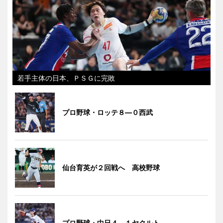
若手主体の日本、ＰＳＧに完敗
プロ野球・ロッテ８―０西武
仙台育英が２回戦へ 高校野球
プロ野球・中日４―１ヤクルト