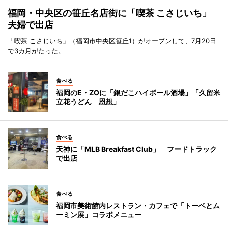
福岡・中央区の笹丘名店街に「喫茶 こさじいち」
夫婦で出店
「喫茶 こさじいち」（福岡市中央区笹丘1）がオープンして、7月20日
で3カ月がたった。
食べる
福岡のE・ZOに「銀だこハイボール酒場」「久留米
立花うどん 恩想」
食べる
天神に「MLB Breakfast Club」 フードトラック
で出店
食べる
福岡市美術館内レストラン・カフェで「トーベとム
ーミン展」コラボメニュー