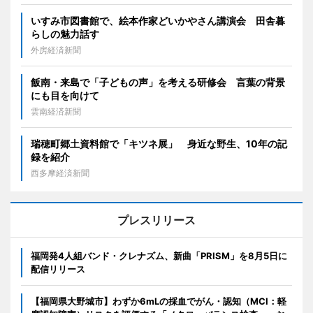
いすみ市図書館で、絵本作家どいかやさん講演会 田舎暮
らしの魅力話す
外房経済新聞
飯南・来島で「子どもの声」を考える研修会 言葉の背景
にも目を向けて
雲南経済新聞
瑞穂町郷土資料館で「キツネ展」 身近な野生、10年の記
録を紹介
西多摩経済新聞
プレスリリース
福岡発4人組バンド・クレナズム、新曲「PRISM」を8月5日に
配信リリース
【福岡県大野城市】わずか6mLの採血でがん・認知（MCI：軽