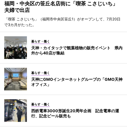
福岡・中央区の笹丘名店街に「喫茶 こさじいち」
夫婦で出店
「喫茶 こさじいち」（福岡市中央区笹丘1）がオープンして、7月20日
で3カ月がたった。
暮らす・働く
天神・カイタックで観葉植物の販売イベント 県内
外から40店が集結
暮らす・働く
天神にGMOインターネットグループの「GMO天神
オフィス」
暮らす・働く
西鉄電車3000形誕生20周年企画 記念電車の運
行、記念ビール販売も