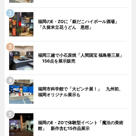
福岡のE・ZOに「銀だこハイボール酒場」
「久留米立花うどん 恩想」
福岡三越で小石原焼「人間国宝 福島善三展」
156点を展示販売
福岡市科学館で「大ピンチ展！」 九州初、
福岡オリジナル展示も
福岡のE・ZOで体験型イベント「魔法の美術
館」 新作含む15作品展示