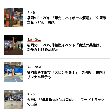
食べる
福岡のE・ZOに「銀だこハイボール酒場」「久留米
立花うどん 恩想」
見る・遊ぶ
福岡のE・ZOで体験型イベント「魔法の美術館」
新作含む15作品展示
見る・遊ぶ
福岡市科学館で「大ピンチ展！」 九州初、福岡オ
リジナル展示も
食べる
天神に「MLB Breakfast Club」 フードトラック
で出店