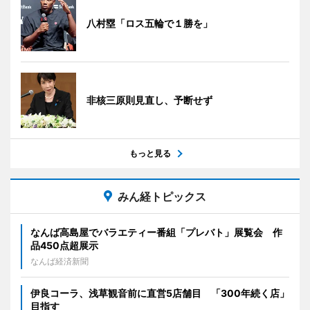
八村塁「ロス五輪で１勝を」
非核三原則見直し、予断せず
もっと見る
みん経トピックス
なんば高島屋でバラエティー番組「プレバト」展覧会 作
品450点超展示
なんば経済新聞
伊良コーラ、浅草観音前に直営5店舗目 「300年続く店」
目指す