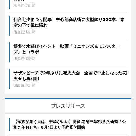
浅草経済新聞
仙台七夕まつり開幕 中心部商店街に大型飾り300本、青
空の下で風に揺れ
仙台経済新聞
博多で水遊びイベント 映画「ミニオンズ＆モンスター
ズ」とコラボ
博多経済新聞
サザンビーチで2年ぶりに花火大会 全国で中止になった花
火玉も再利用
湘南経済新聞
プレスリリース
【家族が集う日は、中華がいい】博多 老舗中華料理 八仙閣「令
和九年おせち」8月1日より予約受付開始