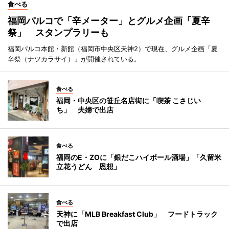
食べる
福岡パルコで「辛メーター」とグルメ企画「夏辛
祭」 スタンプラリーも
福岡パルコ本館・新館（福岡市中央区天神2）で現在、グルメ企画「夏
辛祭（ナツカラサイ）」が開催されている。
食べる
福岡・中央区の笹丘名店街に「喫茶 こさじい
ち」 夫婦で出店
食べる
福岡のE・ZOに「銀だこハイボール酒場」「久留米
立花うどん 恩想」
食べる
天神に「MLB Breakfast Club」 フードトラック
で出店