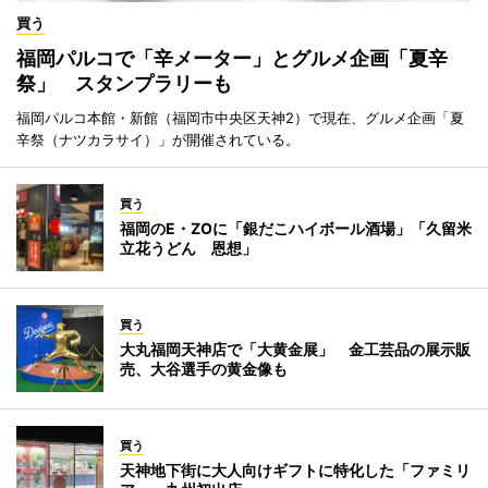
買う
福岡パルコで「辛メーター」とグルメ企画「夏辛
祭」 スタンプラリーも
福岡パルコ本館・新館（福岡市中央区天神2）で現在、グルメ企画「夏
辛祭（ナツカラサイ）」が開催されている。
買う
福岡のE・ZOに「銀だこハイボール酒場」「久留米
立花うどん 恩想」
買う
大丸福岡天神店で「大黄金展」 金工芸品の展示販
売、大谷選手の黄金像も
買う
天神地下街に大人向けギフトに特化した「ファミリ