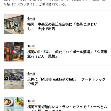
辛祭（ナツカラサイ）」が開催されている。
食べる
福岡・中央区の笹丘名店街に「喫茶 こさじい
ち」 夫婦で出店
食べる
福岡のE・ZOに「銀だこハイボール酒場」「久留米
立花うどん 恩想」
食べる
天神に「MLB Breakfast Club」 フードトラック
で出店
食べる
福岡市美術館内レストラン・カフェで「トーベとム