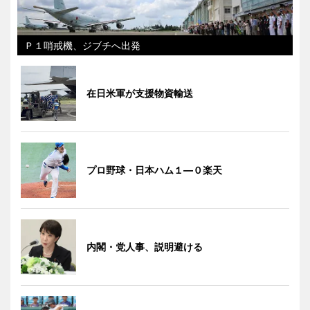
Ｐ１哨戒機、ジブチへ出発
在日米軍が支援物資輸送
プロ野球・日本ハム１―０楽天
内閣・党人事、説明避ける