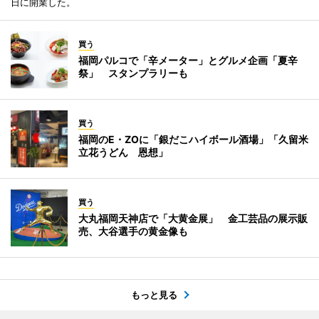
日に開業した。
買う
福岡パルコで「辛メーター」とグルメ企画「夏辛
祭」 スタンプラリーも
買う
福岡のE・ZOに「銀だこハイボール酒場」「久留米
立花うどん 恩想」
買う
大丸福岡天神店で「大黄金展」 金工芸品の展示販
売、大谷選手の黄金像も
もっと見る