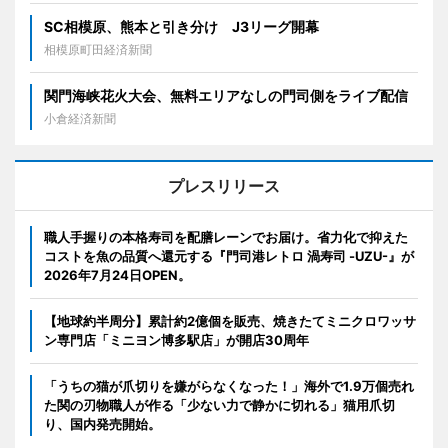
SC相模原、熊本と引き分け J3リーグ開幕
相模原町田経済新聞
関門海峡花火大会、無料エリアなしの門司側をライブ配信
小倉経済新聞
プレスリリース
職人手握りの本格寿司を配膳レーンでお届け。省力化で抑えた
コストを魚の品質へ還元する『門司港レトロ 渦寿司 -UZU-』が
2026年7月24日OPEN。
【地球約半周分】累計約2億個を販売、焼きたてミニクロワッサ
ン専門店「ミニヨン博多駅店」が開店30周年
「うちの猫が爪切りを嫌がらなくなった！」海外で1.9万個売れ
た関の刃物職人が作る「少ない力で静かに切れる」猫用爪切
り、国内発売開始。