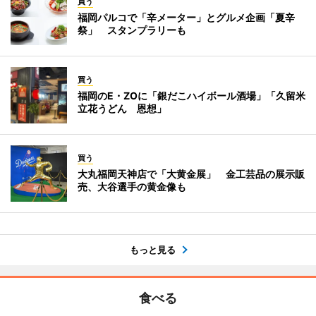
買う
福岡パルコで「辛メーター」とグルメ企画「夏辛
祭」 スタンプラリーも
買う
福岡のE・ZOに「銀だこハイボール酒場」「久留米
立花うどん 恩想」
買う
大丸福岡天神店で「大黄金展」 金工芸品の展示販
売、大谷選手の黄金像も
もっと見る
食べる