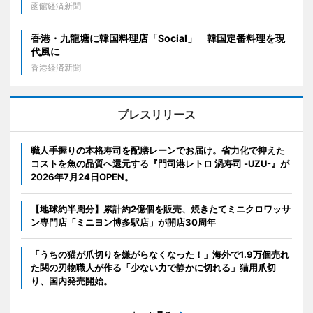
函館経済新聞
香港・九龍塘に韓国料理店「Social」 韓国定番料理を現
代風に
香港経済新聞
プレスリリース
職人手握りの本格寿司を配膳レーンでお届け。省力化で抑えた
コストを魚の品質へ還元する『門司港レトロ 渦寿司 -UZU-』が
2026年7月24日OPEN。
【地球約半周分】累計約2億個を販売、焼きたてミニクロワッサ
ン専門店「ミニヨン博多駅店」が開店30周年
「うちの猫が爪切りを嫌がらなくなった！」海外で1.9万個売れ
た関の刃物職人が作る「少ない力で静かに切れる」猫用爪切
り、国内発売開始。