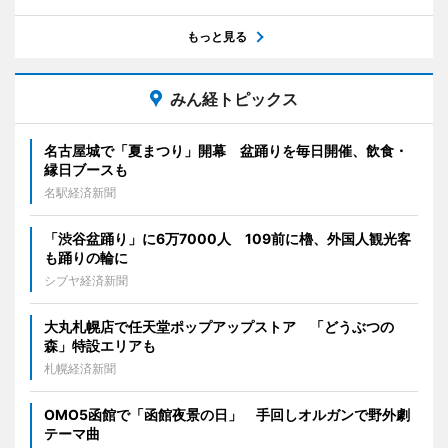
もっと見る
みん経トピックス
名古屋城で「夏まつり」開幕 盆踊りを毎日開催、飲食・
縁日ブースも
名駅経済新聞
「渋谷盆踊り」に6万7000人 109前に櫓、外国人観光客
も踊りの輪に
シブヤ経済新聞
大丸札幌店で任天堂ポップアップストア 「どうぶつの
森」特設エリアも
札幌経済新聞
OMO5函館で「函館夜景の日」 手回しオルガンで野外劇
テーマ曲