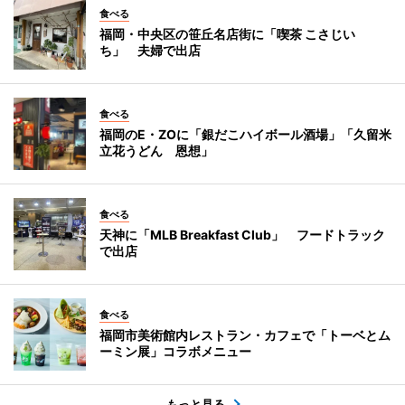
食べる
福岡・中央区の笹丘名店街に「喫茶 こさじい
ち」 夫婦で出店
食べる
福岡のE・ZOに「銀だこハイボール酒場」「久留米
立花うどん 恩想」
食べる
天神に「MLB Breakfast Club」 フードトラック
で出店
食べる
福岡市美術館内レストラン・カフェで「トーベとム
ーミン展」コラボメニュー
もっと見る