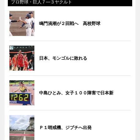
プロ野球・巨人７―３ヤクルト
鳴門渦潮が２回戦へ 高校野球
日本、モンゴルに敗れる
中島ひとみ、女子１００障害で日本新
Ｐ１哨戒機、ジブチへ出発