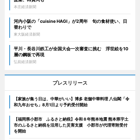
本庄経済新聞
河内小阪の「cuisine HAGI」が2周年 旬の食材使い、日
替わりで
東大阪経済新聞
平川・長谷川鉄工が全国大会一次審査に挑む 浮世絵を10
層の鋼板で再現
弘前経済新聞
プレスリリース
【家族が集う日は、中華がいい】博多 老舗中華料理 八仙閣「令
和九年おせち」8月1日より予約受付開始
【福岡県小郡市 ふるさと納税】令和８年熊本地震 熊本県宇土
市のふるさと納税を活用した災害支援 小郡市が代理寄附受付
を開始