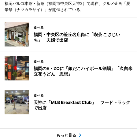
福岡パルコ本館・新館（福岡市中央区天神2）で現在、グルメ企画「夏
辛祭（ナツカラサイ）」が開催されている。
食べる
福岡・中央区の笹丘名店街に「喫茶 こさじい
ち」 夫婦で出店
食べる
福岡のE・ZOに「銀だこハイボール酒場」「久留米
立花うどん 恩想」
食べる
天神に「MLB Breakfast Club」 フードトラック
で出店
もっと見る