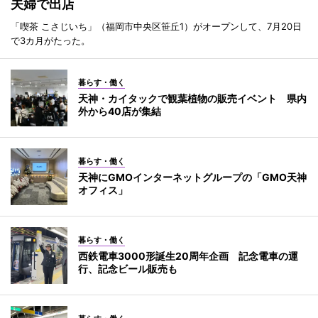
夫婦で出店
「喫茶 こさじいち」（福岡市中央区笹丘1）がオープンして、7月20日
で3カ月がたった。
暮らす・働く
天神・カイタックで観葉植物の販売イベント 県内
外から40店が集結
暮らす・働く
天神にGMOインターネットグループの「GMO天神
オフィス」
暮らす・働く
西鉄電車3000形誕生20周年企画 記念電車の運
行、記念ビール販売も