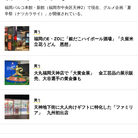
福岡パルコ本館・新館（福岡市中央区天神2）で現在、グルメ企画「夏
辛祭（ナツカラサイ）」が開催されている。
買う
福岡のE・ZOに「銀だこハイボール酒場」「久留米
立花うどん 恩想」
買う
大丸福岡天神店で「大黄金展」 金工芸品の展示販
売、大谷選手の黄金像も
買う
天神地下街に大人向けギフトに特化した「ファミリ
ア」 九州初出店