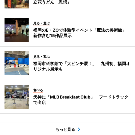
立花うどん 恩想」
見る・遊ぶ
福岡のE・ZOで体験型イベント「魔法の美術館」
新作含む15作品展示
見る・遊ぶ
福岡市科学館で「大ピンチ展！」 九州初、福岡オ
リジナル展示も
食べる
天神に「MLB Breakfast Club」 フードトラック
で出店
もっと見る