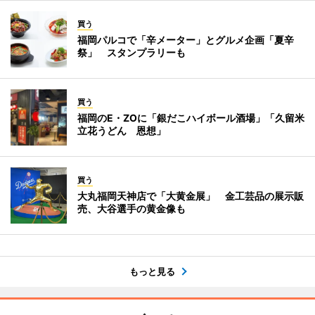
買う
福岡パルコで「辛メーター」とグルメ企画「夏辛
祭」 スタンプラリーも
買う
福岡のE・ZOに「銀だこハイボール酒場」「久留米
立花うどん 恩想」
買う
大丸福岡天神店で「大黄金展」 金工芸品の展示販
売、大谷選手の黄金像も
もっと見る