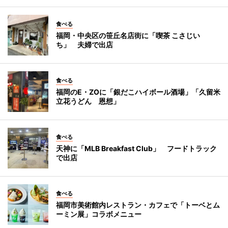
食べる
福岡・中央区の笹丘名店街に「喫茶 こさじい
ち」 夫婦で出店
食べる
福岡のE・ZOに「銀だこハイボール酒場」「久留米
立花うどん 恩想」
食べる
天神に「MLB Breakfast Club」 フードトラック
で出店
食べる
福岡市美術館内レストラン・カフェで「トーベとム
ーミン展」コラボメニュー