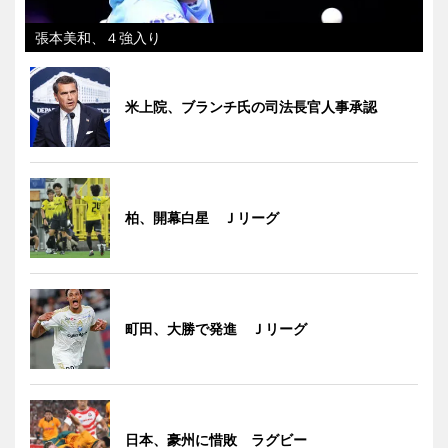
張本美和、４強入り
米上院、ブランチ氏の司法長官人事承認
柏、開幕白星 Ｊリーグ
町田、大勝で発進 Ｊリーグ
日本、豪州に惜敗 ラグビー