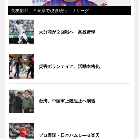
長友佑都、Ｆ東京で現役続行 Ｊリーグ
大分商が２回戦へ 高校野球
災害ボランティア、活動本格化
台湾、中国軍上陸阻止へ演習
プロ野球・日本ハム０―６楽天