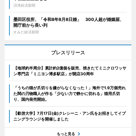
沼津経済新聞
墨田区役所、「令和8年8月8日婚」 300人超が婚姻届、
開庁前から長い列
すみだ経済新聞
プレスリリース
【地球約半周分】累計約2億個を販売、焼きたてミニクロワッサ
ン専門店「ミニヨン博多駅店」が開店30周年
「うちの猫が爪切りを嫌がらなくなった！」海外で1.9万個売れ
た関の刃物職人が作る「少ない力で静かに切れる」猫用爪切
り、国内発売開始。
【叡啓大学】7月17日(金)クレシーニ・アン氏をお招きしてイブ
ニングラウンジを開催しました
もっと見る