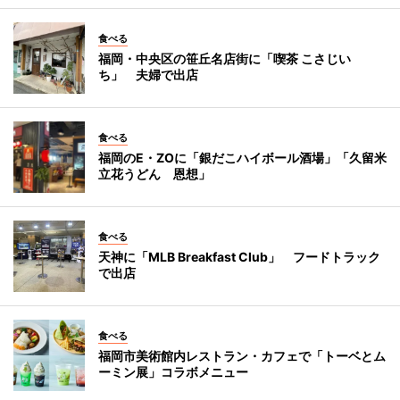
食べる
福岡・中央区の笹丘名店街に「喫茶 こさじい
ち」 夫婦で出店
食べる
福岡のE・ZOに「銀だこハイボール酒場」「久留米
立花うどん 恩想」
食べる
天神に「MLB Breakfast Club」 フードトラック
で出店
食べる
福岡市美術館内レストラン・カフェで「トーベとム
ーミン展」コラボメニュー