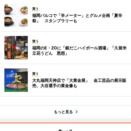
買う
福岡パルコで「辛メーター」とグルメ企画「夏辛
祭」 スタンプラリーも
買う
福岡のE・ZOに「銀だこハイボール酒場」「久留米
立花うどん 恩想」
買う
大丸福岡天神店で「大黄金展」 金工芸品の展示販
売、大谷選手の黄金像も
もっと見る