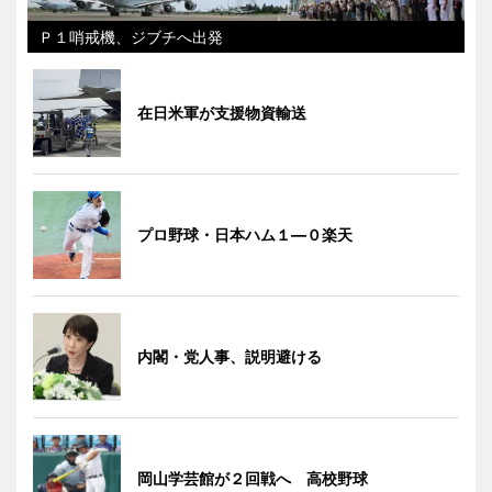
Ｐ１哨戒機、ジブチへ出発
在日米軍が支援物資輸送
プロ野球・日本ハム１―０楽天
内閣・党人事、説明避ける
岡山学芸館が２回戦へ 高校野球