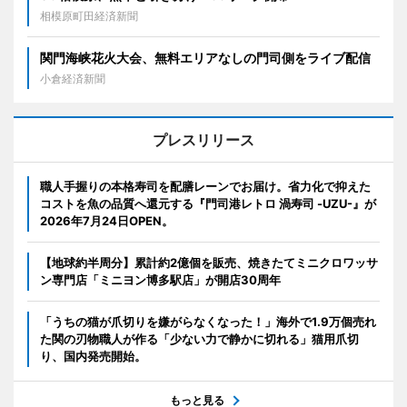
相模原町田経済新聞
関門海峡花火大会、無料エリアなしの門司側をライブ配信
小倉経済新聞
プレスリリース
職人手握りの本格寿司を配膳レーンでお届け。省力化で抑えた
コストを魚の品質へ還元する『門司港レトロ 渦寿司 -UZU-』が
2026年7月24日OPEN。
【地球約半周分】累計約2億個を販売、焼きたてミニクロワッサ
ン専門店「ミニヨン博多駅店」が開店30周年
「うちの猫が爪切りを嫌がらなくなった！」海外で1.9万個売れ
た関の刃物職人が作る「少ない力で静かに切れる」猫用爪切
り、国内発売開始。
もっと見る