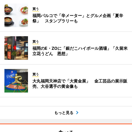
買う
福岡パルコで「辛メーター」とグルメ企画「夏辛
祭」 スタンプラリーも
買う
福岡のE・ZOに「銀だこハイボール酒場」「久留米
立花うどん 恩想」
買う
大丸福岡天神店で「大黄金展」 金工芸品の展示販
売、大谷選手の黄金像も
もっと見る