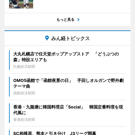
もっと見る
みん経トピックス
大丸札幌店で任天堂ポップアップストア 「どうぶつの
森」特設エリアも
札幌経済新聞
OMO5函館で「函館夜景の日」 手回しオルガンで野外劇
テーマ曲
函館経済新聞
香港・九龍塘に韓国料理店「Social」 韓国定番料理を現
代風に
香港経済新聞
SC相模原、熊本と引き分け J3リーグ開幕