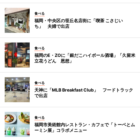
食べる
福岡・中央区の笹丘名店街に「喫茶 こさじい
ち」 夫婦で出店
食べる
福岡のE・ZOに「銀だこハイボール酒場」「久留米
立花うどん 恩想」
食べる
天神に「MLB Breakfast Club」 フードトラック
で出店
食べる
福岡市美術館内レストラン・カフェで「トーベとム
ーミン展」コラボメニュー