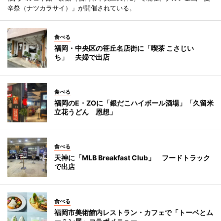
辛祭（ナツカラサイ）」が開催されている。
食べる
福岡・中央区の笹丘名店街に「喫茶 こさじい
ち」 夫婦で出店
食べる
福岡のE・ZOに「銀だこハイボール酒場」「久留米
立花うどん 恩想」
食べる
天神に「MLB Breakfast Club」 フードトラック
で出店
食べる
福岡市美術館内レストラン・カフェで「トーベとム