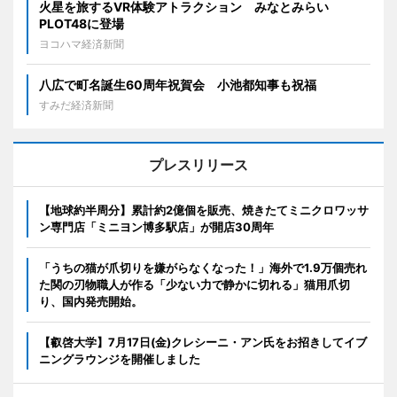
火星を旅するVR体験アトラクション みなとみらい
PLOT48に登場
ヨコハマ経済新聞
八広で町名誕生60周年祝賀会 小池都知事も祝福
すみだ経済新聞
プレスリリース
【地球約半周分】累計約2億個を販売、焼きたてミニクロワッサ
ン専門店「ミニヨン博多駅店」が開店30周年
「うちの猫が爪切りを嫌がらなくなった！」海外で1.9万個売れ
た関の刃物職人が作る「少ない力で静かに切れる」猫用爪切
り、国内発売開始。
【叡啓大学】7月17日(金)クレシーニ・アン氏をお招きしてイブ
ニングラウンジを開催しました