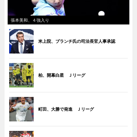
張本美和、４強入り
米上院、ブランチ氏の司法長官人事承認
柏、開幕白星 Ｊリーグ
町田、大勝で発進 Ｊリーグ