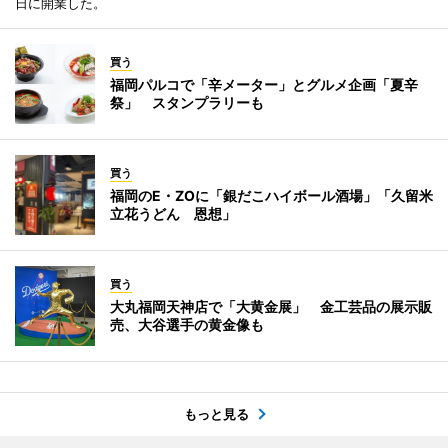
日に開業した。
買う
福岡パルコで「辛メーター」とグルメ企画「夏辛
祭」 スタンプラリーも
買う
福岡のE・ZOに「銀だこハイボール酒場」「久留米
立花うどん 恩想」
買う
大丸福岡天神店で「大黄金展」 金工芸品の展示販
売、大谷選手の黄金像も
もっと見る