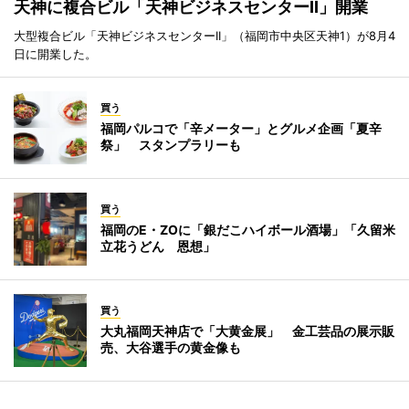
天神に複合ビル「天神ビジネスセンターII」開業
大型複合ビル「天神ビジネスセンターII」（福岡市中央区天神1）が8月4
日に開業した。
買う
福岡パルコで「辛メーター」とグルメ企画「夏辛
祭」 スタンプラリーも
買う
福岡のE・ZOに「銀だこハイボール酒場」「久留米
立花うどん 恩想」
買う
大丸福岡天神店で「大黄金展」 金工芸品の展示販
売、大谷選手の黄金像も