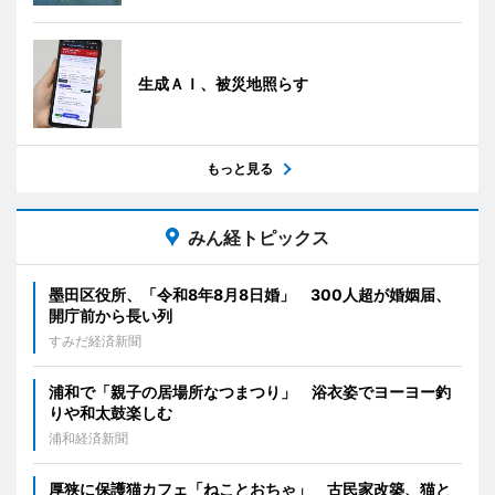
生成ＡＩ、被災地照らす
もっと見る
みん経トピックス
墨田区役所、「令和8年8月8日婚」 300人超が婚姻届、
開庁前から長い列
すみだ経済新聞
浦和で「親子の居場所なつまつり」 浴衣姿でヨーヨー釣
りや和太鼓楽しむ
浦和経済新聞
厚狭に保護猫カフェ「ねことおちゃ」 古民家改築、猫と