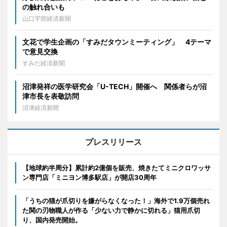
の触れ合いも
山口宇部経済新聞
文花で学生企画の「すみだタウンミーティング」 4テーマ
で意見交換
すみだ経済新聞
沼津発祥の医学研究会「U-TECH」開催へ 関係者らが沼
津市長を表敬訪問
沼津経済新聞
プレスリリース
【地球約半周分】累計約2億個を販売、焼きたてミニクロワッサ
ン専門店「ミニヨン博多駅店」が開店30周年
「うちの猫が爪切りを嫌がらなくなった！」海外で1.9万個売れ
た関の刃物職人が作る「少ない力で静かに切れる」猫用爪切
り、国内発売開始。