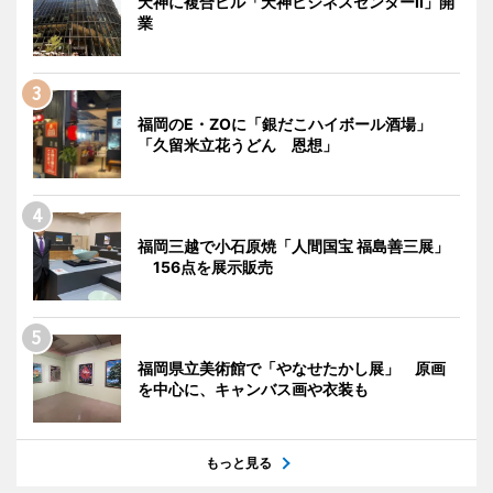
天神に複合ビル「天神ビジネスセンターII」開
業
福岡のE・ZOに「銀だこハイボール酒場」
「久留米立花うどん 恩想」
福岡三越で小石原焼「人間国宝 福島善三展」
156点を展示販売
福岡県立美術館で「やなせたかし展」 原画
を中心に、キャンバス画や衣装も
もっと見る