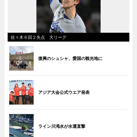
佐々木６回２失点 大リーグ
復興のシュシャ、愛国の観光地に
アジア大会公式ウエア発表
ライン川渇水が水運直撃