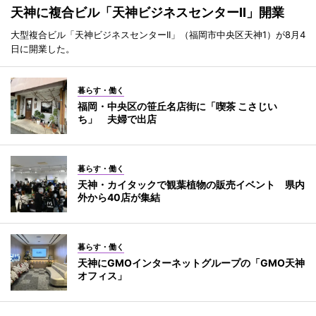
天神に複合ビル「天神ビジネスセンターII」開業
大型複合ビル「天神ビジネスセンターII」（福岡市中央区天神1）が8月4
日に開業した。
暮らす・働く
福岡・中央区の笹丘名店街に「喫茶 こさじい
ち」 夫婦で出店
暮らす・働く
天神・カイタックで観葉植物の販売イベント 県内
外から40店が集結
暮らす・働く
天神にGMOインターネットグループの「GMO天神
オフィス」