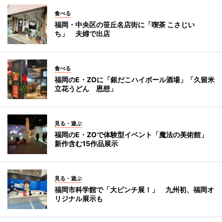
食べる
福岡・中央区の笹丘名店街に「喫茶 こさじい
ち」 夫婦で出店
食べる
福岡のE・ZOに「銀だこハイボール酒場」「久留米
立花うどん 恩想」
見る・遊ぶ
福岡のE・ZOで体験型イベント「魔法の美術館」
新作含む15作品展示
見る・遊ぶ
福岡市科学館で「大ピンチ展！」 九州初、福岡オ
リジナル展示も