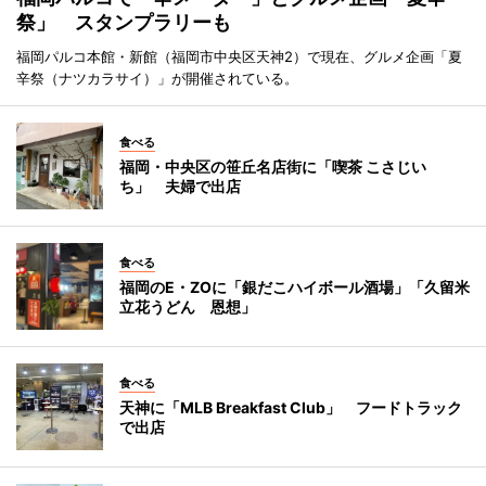
祭」 スタンプラリーも
福岡パルコ本館・新館（福岡市中央区天神2）で現在、グルメ企画「夏
辛祭（ナツカラサイ）」が開催されている。
食べる
福岡・中央区の笹丘名店街に「喫茶 こさじい
ち」 夫婦で出店
食べる
福岡のE・ZOに「銀だこハイボール酒場」「久留米
立花うどん 恩想」
食べる
天神に「MLB Breakfast Club」 フードトラック
で出店