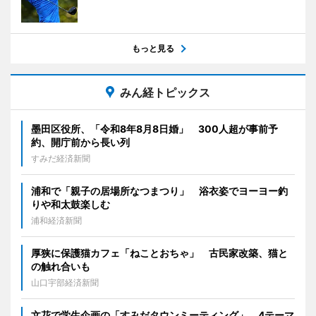
もっと見る
みん経トピックス
墨田区役所、「令和8年8月8日婚」 300人超が事前予
約、開庁前から長い列
すみだ経済新聞
浦和で「親子の居場所なつまつり」 浴衣姿でヨーヨー釣
りや和太鼓楽しむ
浦和経済新聞
厚狭に保護猫カフェ「ねことおちゃ」 古民家改築、猫と
の触れ合いも
山口宇部経済新聞
文花で学生企画の「すみだタウンミーティング」 4テーマ