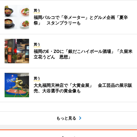
買う
福岡パルコで「辛メーター」とグルメ企画「夏辛
祭」 スタンプラリーも
買う
福岡のE・ZOに「銀だこハイボール酒場」「久留米
立花うどん 恩想」
買う
大丸福岡天神店で「大黄金展」 金工芸品の展示販
売、大谷選手の黄金像も
もっと見る