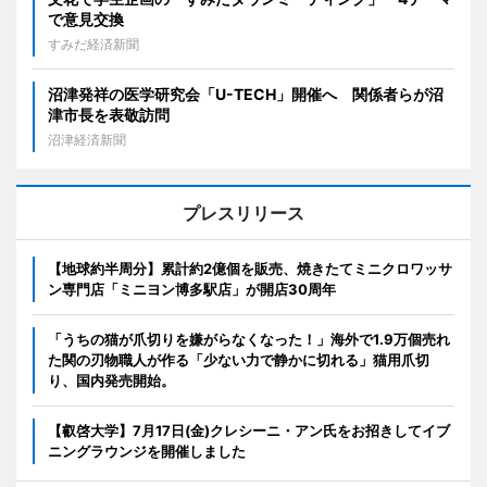
で意見交換
すみだ経済新聞
沼津発祥の医学研究会「U-TECH」開催へ 関係者らが沼
津市長を表敬訪問
沼津経済新聞
プレスリリース
【地球約半周分】累計約2億個を販売、焼きたてミニクロワッサ
ン専門店「ミニヨン博多駅店」が開店30周年
「うちの猫が爪切りを嫌がらなくなった！」海外で1.9万個売れ
た関の刃物職人が作る「少ない力で静かに切れる」猫用爪切
り、国内発売開始。
【叡啓大学】7月17日(金)クレシーニ・アン氏をお招きしてイブ
ニングラウンジを開催しました