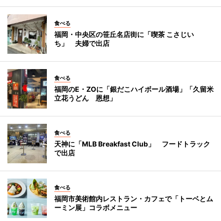
食べる
福岡・中央区の笹丘名店街に「喫茶 こさじい
ち」 夫婦で出店
食べる
福岡のE・ZOに「銀だこハイボール酒場」「久留米
立花うどん 恩想」
食べる
天神に「MLB Breakfast Club」 フードトラック
で出店
食べる
福岡市美術館内レストラン・カフェで「トーベとム
ーミン展」コラボメニュー