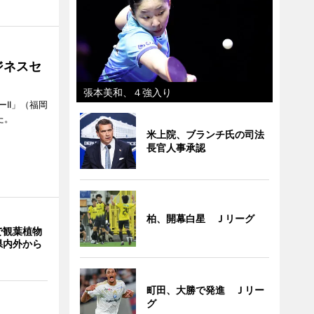
ジネスセ
張本美和、４強入り
II」（福岡
た。
米上院、ブランチ氏の司法
長官人事承認
柏、開幕白星 Ｊリーグ
で観葉植物
県内外から
町田、大勝で発進 Ｊリー
グ