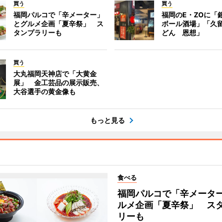
買う
買う
福岡パルコで「辛メーター」
福岡のE・ZOに「
とグルメ企画「夏辛祭」 ス
ボール酒場」「久
タンプラリーも
どん 恩想」
買う
大丸福岡天神店で「大黄金
展」 金工芸品の展示販売、
大谷選手の黄金像も
もっと見る
食べる
福岡パルコで「辛メータ
ルメ企画「夏辛祭」 ス
リーも