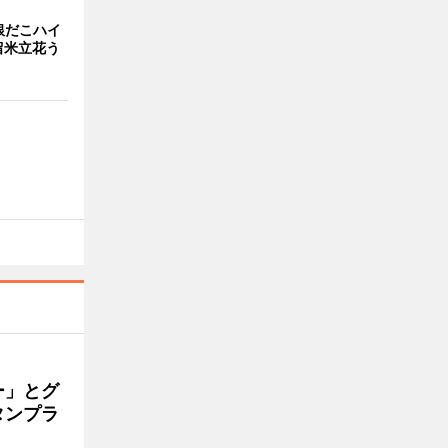
銀だこハイ
留米立花う
ー」とグ
タンプラ