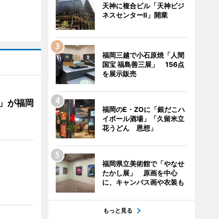
天神に複合ビル「天神ビジ
ネスセンターII」開業
福岡三越で小石原焼「人間
国宝 福島善三展」 156点
を展示販売
」が福岡
福岡のE・ZOに「銀だこハ
イボール酒場」「久留米立
花うどん 恩想」
福岡県立美術館で「やなせ
たかし展」 原画を中心
に、キャンバス画や衣装も
もっと見る