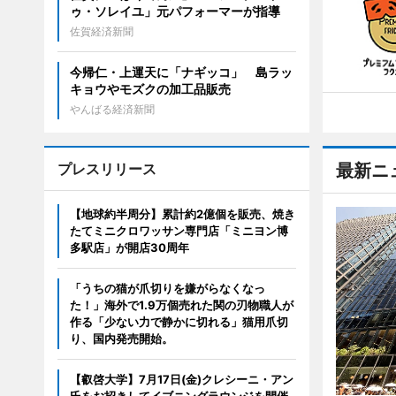
ゥ・ソレイユ」元パフォーマーが指導
佐賀経済新聞
今帰仁・上運天に「ナギッコ」 島ラッ
キョウやモズクの加工品販売
やんばる経済新聞
プレスリリース
最新ニ
【地球約半周分】累計約2億個を販売、焼き
たてミニクロワッサン専門店「ミニヨン博
多駅店」が開店30周年
「うちの猫が爪切りを嫌がらなくなっ
た！」海外で1.9万個売れた関の刃物職人が
作る「少ない力で静かに切れる」猫用爪切
り、国内発売開始。
【叡啓大学】7月17日(金)クレシーニ・アン