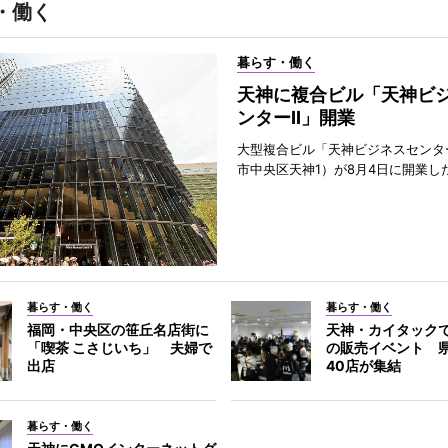
・働く
暮らす・働く
天神に複合ビル「天神ビ
ンターII」開業
大型複合ビル「天神ビジネスセンター
市中央区天神1）が8月4日に開業し
暮らす・働く
暮らす・働く
福岡・中央区の笹丘名店街に
天神・カイタック
「喫茶 こさじいち」 夫婦で
の販売イベント 
出店
40店が集結
暮らす・働く