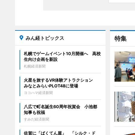
みん経トピックス
特集
札幌でゲームイベント10月開催へ 高校
生向け企画を新設
札幌経済新聞
火星を旅するVR体験アトラクション
みなとみらいPLOT48に登場
ヨコハマ経済新聞
八広で町名誕生60周年祝賀会 小池都
知事も祝福
すみだ経済新聞
佐賀に「ばくてん屋」 「シルク・ド