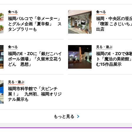
食べる
食べる
福岡パルコで「辛メーター」
福岡・中央区の笹
とグルメ企画「夏辛祭」 ス
「喫茶 こさじいち
タンプラリーも
出店
食べる
見る・遊ぶ
福岡のE・ZOに「銀だこハイ
福岡のE・ZOで体
ボール酒場」「久留米立花う
ト「魔法の美術館
どん 恩想」
む15作品展示
見る・遊ぶ
福岡市科学館で「大ピンチ
展！」 九州初、福岡オリジ
ナル展示も
もっと見る