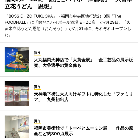
立花うどん 恩想」
「BOSS E・ZO FUKUOKA」（福岡市中央区地行浜2）3階「The
FOODHALL」に「銀だこハイボール酒場 E・ZO店」が7月29日、「久
留米立花うどん恩想（おんそう）」が7月31日に、それぞれオープンし
た。
買う
大丸福岡天神店で「大黄金展」 金工芸品の展示販
売、大谷選手の黄金像も
買う
天神地下街に大人向けギフトに特化した「ファミリ
ア」 九州初出店
買う
福岡市美術館で「トーベとムーミン展」 作品の原
画など約300点展示