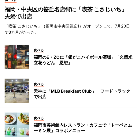
福岡・中央区の笹丘名店街に「喫茶 こさじいち」
夫婦で出店
「喫茶 こさじいち」（福岡市中央区笹丘1）がオープンして、7月20日
で3カ月がたった。
食べる
福岡のE・ZOに「銀だこハイボール酒場」「久留米
立花うどん 恩想」
食べる
天神に「MLB Breakfast Club」 フードトラック
で出店
食べる
福岡市美術館内レストラン・カフェで「トーベとム
ーミン展」コラボメニュー