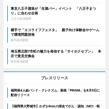
東京八王子酒造が「生酒バー」イベント 「八王子まつ
り」に合わせ企画
八王子経済新聞
横手で「エコライフフェスタ」 親子向け体験会やゲーム
で環境問題啓発
横手経済新聞
埼玉県北部7市町の魅力を発信する「サイホクセブン」 本
庄で意見交換会
本庄経済新聞
プレスリリース
福岡発4人組バンド・クレナズム、新曲「PRISM」を8月5日に
配信リリース
【福岡県大野城市】わずか6mLの採血でがん・認知（MCI：軽