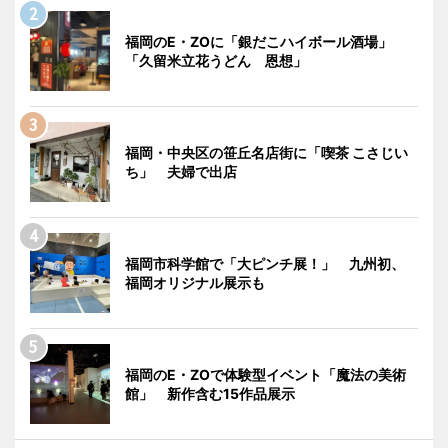
福岡のE・ZOに「銀だこハイボール酒場」
「久留米立花うどん 恩想」
福岡・中央区の笹丘名店街に「喫茶 こさじい
ち」 夫婦で出店
福岡市科学館で「大ピンチ展！」 九州初、
福岡オリジナル展示も
福岡のE・ZOで体験型イベント「魔法の美術
館」 新作含む15作品展示