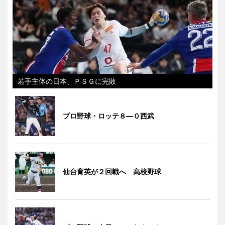
若手主体の日本、ＰＳＧに完敗
プロ野球・ロッテ８―０西武
仙台育英が２回戦へ 高校野球