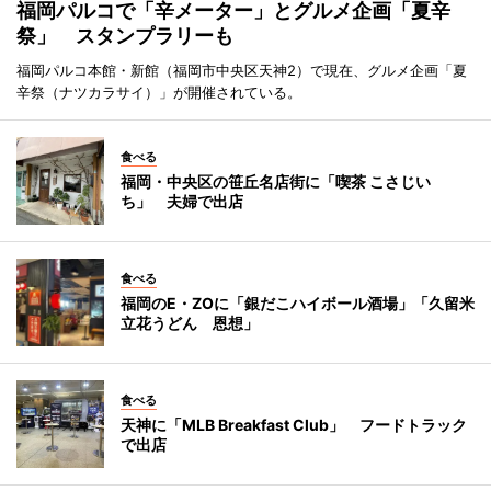
福岡パルコで「辛メーター」とグルメ企画「夏辛
祭」 スタンプラリーも
福岡パルコ本館・新館（福岡市中央区天神2）で現在、グルメ企画「夏
辛祭（ナツカラサイ）」が開催されている。
食べる
福岡・中央区の笹丘名店街に「喫茶 こさじい
ち」 夫婦で出店
食べる
福岡のE・ZOに「銀だこハイボール酒場」「久留米
立花うどん 恩想」
食べる
天神に「MLB Breakfast Club」 フードトラック
で出店