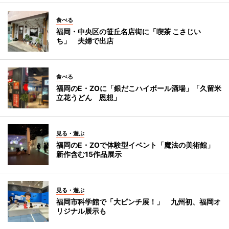
食べる
福岡・中央区の笹丘名店街に「喫茶 こさじい
ち」 夫婦で出店
食べる
福岡のE・ZOに「銀だこハイボール酒場」「久留米
立花うどん 恩想」
見る・遊ぶ
福岡のE・ZOで体験型イベント「魔法の美術館」
新作含む15作品展示
見る・遊ぶ
福岡市科学館で「大ピンチ展！」 九州初、福岡オ
リジナル展示も