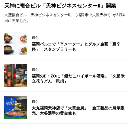
天神に複合ビル「天神ビジネスセンターII」開業
大型複合ビル「天神ビジネスセンターII」（福岡市中央区天神1）が8月4
日に開業した。
買う
福岡パルコで「辛メーター」とグルメ企画「夏辛
祭」 スタンプラリーも
買う
福岡のE・ZOに「銀だこハイボール酒場」「久留米
立花うどん 恩想」
買う
大丸福岡天神店で「大黄金展」 金工芸品の展示販
売、大谷選手の黄金像も