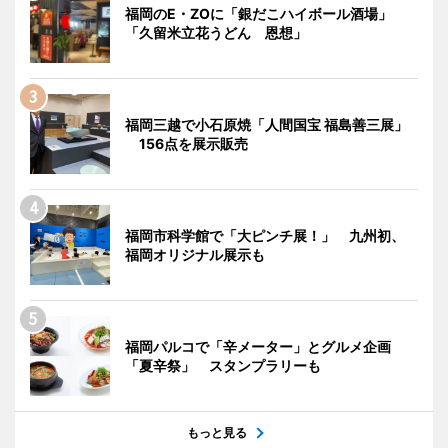
福岡のE・ZOに「銀だこハイボール酒場」
「久留米立花うどん 恩想」
福岡三越で小石原焼「人間国宝 福島善三展」
156点を展示販売
福岡市科学館で「大ピンチ展！」 九州初、
福岡オリジナル展示も
福岡パルコで「辛メーター」とグルメ企画
「夏辛祭」 スタンプラリーも
もっと見る