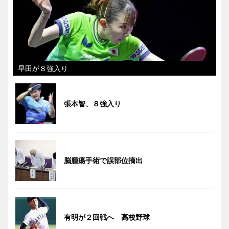
早田が８強入り
張本智、８強入り
脳腫瘍手術で誤部位摘出
有明が２回戦へ 高校野球