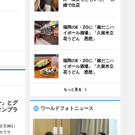
婦で出店
福岡のE・ZOに「銀だこハ
イボール酒場」「久留米立
花うどん 恩想」
福岡のE・ZOに「銀だこハ
イボール酒場」「久留米立
花うどん 恩想」
もっと見る
ー」とグ
ワールドフォトニュース
タンプラ
区天神2）
カラサ