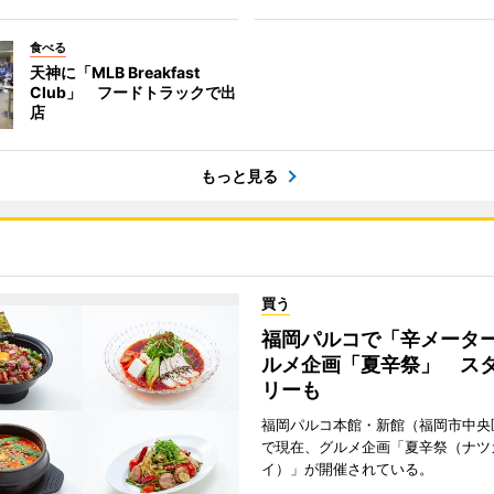
食べる
天神に「MLB Breakfast
Club」 フードトラックで出
店
もっと見る
買う
福岡パルコで「辛メータ
ルメ企画「夏辛祭」 ス
リーも
福岡パルコ本館・新館（福岡市中央
で現在、グルメ企画「夏辛祭（ナツ
イ）」が開催されている。