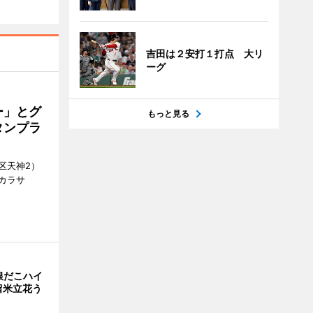
吉田は２安打１打点 大リ
ーグ
ー」とグ
もっと見る
タンプラ
区天神2）
カラサ
銀だこハイ
留米立花う