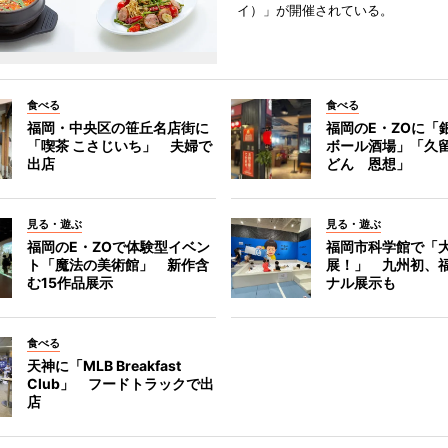
イ）」が開催されている。
食べる
食べる
福岡・中央区の笹丘名店街に
福岡のE・ZOに「
「喫茶 こさじいち」 夫婦で
ボール酒場」「久
出店
どん 恩想」
見る・遊ぶ
見る・遊ぶ
福岡のE・ZOで体験型イベン
福岡市科学館で「
ト「魔法の美術館」 新作含
展！」 九州初、
む15作品展示
ナル展示も
食べる
天神に「MLB Breakfast
Club」 フードトラックで出
店