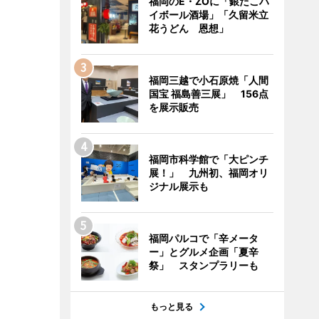
福岡のE・ZOに「銀だこハ
イボール酒場」「久留米立
花うどん 恩想」
福岡三越で小石原焼「人間
国宝 福島善三展」 156点
を展示販売
福岡市科学館で「大ピンチ
展！」 九州初、福岡オリ
ジナル展示も
福岡パルコで「辛メータ
ー」とグルメ企画「夏辛
祭」 スタンプラリーも
もっと見る