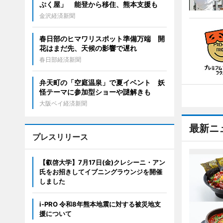
ぷく屋」 能登から移住、熊本支援も
金沢経済新聞
春日部のヒマワリスポット準備万端 開
花はまだ先、天候の影響で遅れ
春日部経済新聞
弁天町の「空庭温泉」で夏イベント 妖
怪テーマに参加型ショーや謎解きも
大阪ベイ経済新聞
最新ニ
プレスリリース
【叡啓大学】7月17日(金)クレシーニ・アン
氏をお招きしてイブニングラウンジを開催
しました
i-PRO 令和8年熊本地震に対する被災地支
援について