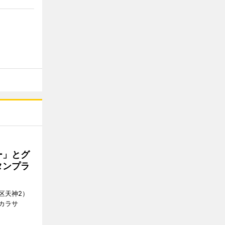
ー」とグ
タンプラ
区天神2）
カラサ