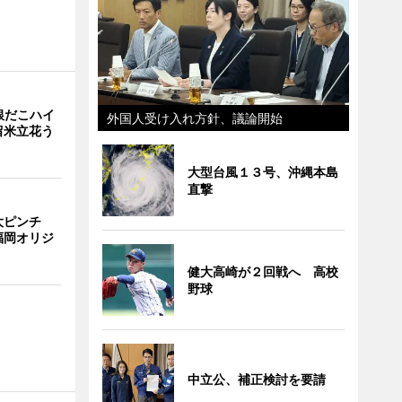
銀だこハイ
外国人受け入れ方針、議論開始
留米立花う
大型台風１３号、沖縄本島
直撃
大ピンチ
福岡オリジ
健大高崎が２回戦へ 高校
野球
中立公、補正検討を要請