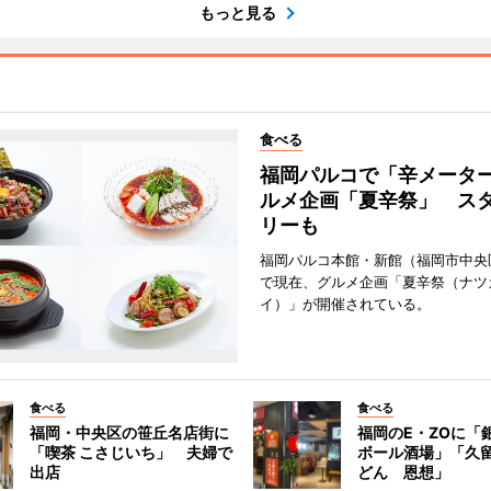
もっと見る
食べる
福岡パルコで「辛メータ
ルメ企画「夏辛祭」 ス
リーも
福岡パルコ本館・新館（福岡市中央
で現在、グルメ企画「夏辛祭（ナツ
イ）」が開催されている。
食べる
食べる
福岡・中央区の笹丘名店街に
福岡のE・ZOに「
「喫茶 こさじいち」 夫婦で
ボール酒場」「久
出店
どん 恩想」